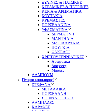
ΞΥΛΙΝΕΣ & ΠΑΙΔΙΚΕΣ
ΚΕΡΑΜΙΚΕΣ & ΠΕΤΡΙΝΕΣ
ΚΕΡΙΑ & ΑΡΩΜΑΤΙΚΑ
ΚΟΥΤΑΚΙΑ
ΚΡΕΜΑΣΤΕΣ
ΠΟΡΣΕΛΑΝΙΝΑ
ΥΦΑΣΜΑΤΙΝA
ΔΕΡΜΑΤΙΝΗ
ΜΑΝΤΗΛΙΑ
ΜΑΞΙΛΑΡΑΚΙΑ
ΠΟΥΓΚΙΑ
ΦΑΚΕΛΟΙ
ΧΡΙΣΤΟΥΓΕΝΝΙΑΤΙΚΕΣ
Αρωματικά
Διάφορες
Μπάλες
ΑΛΜΠΟΥΜ
Γίνομαι κουμπάρος!
ΣΤΕΦΑΝΑ
ΜΕΤΑΛΛΙΚΑ
ΠΟΡΣΕΛΑΝΗ
ΣΤΕΦΑΝΟΘΗΚΕΣ
ΛΑΜΠΑΔΕΣ
ΚΑΡΑΦΕΣ