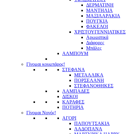
ΔΕΡΜΑΤΙΝΗ
ΜΑΝΤΗΛΙΑ
ΜΑΞΙΛΑΡΑΚΙΑ
ΠΟΥΓΚΙΑ
ΦΑΚΕΛΟΙ
ΧΡΙΣΤΟΥΓΕΝΝΙΑΤΙΚΕΣ
Αρωματικά
Διάφορες
Μπάλες
ΑΛΜΠΟΥΜ
Γίνομαι κουμπάρος!
ΣΤΕΦΑΝΑ
ΜΕΤΑΛΛΙΚΑ
ΠΟΡΣΕΛΑΝΗ
ΣΤΕΦΑΝΟΘΗΚΕΣ
ΛΑΜΠΑΔΕΣ
ΔΙΣΚΟΙ
ΚΑΡΑΦΕΣ
ΠΟΤΗΡΙΑ
Γίνομαι Νονός!
ΑΓΟΡΙ
ΠΑΠΟΥΤΣΑΚΙΑ
ΛΑΔΟΠΑΝΑ