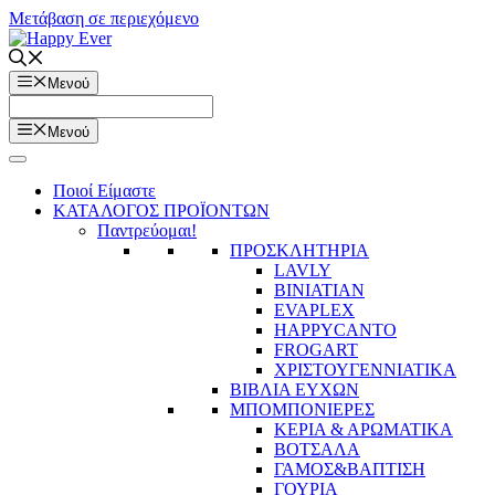
Μετάβαση σε περιεχόμενο
Μενού
Μενού
Ποιοί Είμαστε
ΚΑΤΑΛΟΓΟΣ ΠΡΟΪΟΝΤΩΝ
Παντρεύομαι!
ΠΡΟΣΚΛΗΤΗΡΙΑ
LAVLY
BINIATIAN
EVAPLEX
HAPPYCANTO
FROGART
ΧΡΙΣΤΟΥΓΕΝΝΙΑΤΙΚΑ
ΒΙΒΛΙΑ ΕΥΧΩΝ
ΜΠΟΜΠΟΝΙΕΡΕΣ
ΚΕΡΙΑ & ΑΡΩΜΑΤΙΚΑ
ΒΟΤΣΑΛΑ
ΓΑΜΟΣ&ΒΑΠΤΙΣΗ
ΓΟΥΡΙΑ