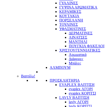
ΓΥΑΛΙΝΕΣ
ΓΥΨΙΝΑ ΑΡΩΜΑΤΙΚΑ
ΚΕΡΑΜΙΚΕΣ
ΚΟΥΤΑΚΙΑ
ΠΟΡΣΕΛΑΝΗ
ΤΟΥΛΙΝΕΣ
ΥΦΑΣΜΑΤΙΝΕΣ
ΔΕΡΜΑΤΙΝΕΣ
ΛΙΝΑΤΣΕΣ
ΜΑΝΤΗΛΙ
ΠΟΥΓΚΙΑ ΦΑΚΕΛΟΙ
ΧΡΙΣΤΟΥΓΕΝΝΙΑΤΙΚΕΣ
Αρωματικά
Διάφορες
Μπάλες
ΑΛΜΠΟΥΜ
Βαπτίζω!
ΠΡΟΣΚΛΗΤΗΡΙΑ
EVAPLEX ΒΑΠΤΙΣΗ
evaplex ΑΓΟΡΙ
evaplex ΚΟΡΙΤΣΙ
LAVLY ΒΑΠΤΙΣΗ
lavly ΑΓΟΡΙ
lavly ΚΟΡΙΤΣΙ