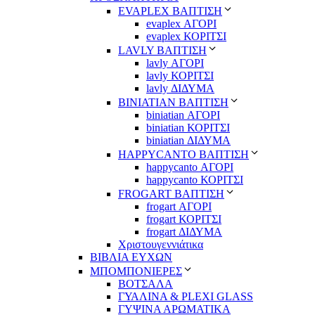
EVAPLEX ΒΑΠΤΙΣΗ
evaplex ΑΓΟΡΙ
evaplex ΚΟΡΙΤΣΙ
LAVLY ΒΑΠΤΙΣΗ
lavly ΑΓΟΡΙ
lavly ΚΟΡΙΤΣΙ
lavly ΔΙΔΥΜΑ
ΒΙΝΙΑΤΙΑΝ ΒΑΠΤΙΣΗ
biniatian ΑΓΟΡΙ
biniatian ΚΟΡΙΤΣΙ
biniatian ΔΙΔΥΜΑ
HAPPYCANTO ΒΑΠΤΙΣΗ
happycanto ΑΓΟΡΙ
happycanto ΚΟΡΙΤΣΙ
FROGART ΒΑΠΤΙΣΗ
frogart ΑΓΟΡΙ
frogart ΚΟΡΙΤΣΙ
frogart ΔΙΔΥΜΑ
Χριστουγεννιάτικα
ΒΙΒΛΙΑ ΕΥΧΩΝ
ΜΠΟΜΠΟΝΙΕΡΕΣ
ΒΟΤΣΑΛΑ
ΓΥΑΛΙΝΑ & PLEXI GLASS
ΓΥΨΙΝΑ ΑΡΩΜΑΤΙΚΑ