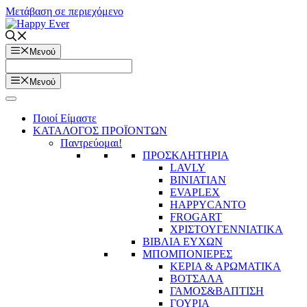
Μετάβαση σε περιεχόμενο
Μενού
Μενού
Ποιοί Είμαστε
ΚΑΤΑΛΟΓΟΣ ΠΡΟΪΟΝΤΩΝ
Παντρεύομαι!
ΠΡΟΣΚΛΗΤΗΡΙΑ
LAVLY
BINIATIAN
EVAPLEX
HAPPYCANTO
FROGART
ΧΡΙΣΤΟΥΓΕΝΝΙΑΤΙΚΑ
ΒΙΒΛΙΑ ΕΥΧΩΝ
ΜΠΟΜΠΟΝΙΕΡΕΣ
ΚΕΡΙΑ & ΑΡΩΜΑΤΙΚΑ
ΒΟΤΣΑΛΑ
ΓΑΜΟΣ&ΒΑΠΤΙΣΗ
ΓΟΥΡΙΑ