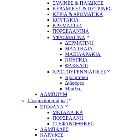
ΞΥΛΙΝΕΣ & ΠΑΙΔΙΚΕΣ
ΚΕΡΑΜΙΚΕΣ & ΠΕΤΡΙΝΕΣ
ΚΕΡΙΑ & ΑΡΩΜΑΤΙΚΑ
ΚΟΥΤΑΚΙΑ
ΚΡΕΜΑΣΤΕΣ
ΠΟΡΣΕΛΑΝΙΝΑ
ΥΦΑΣΜΑΤΙΝA
ΔΕΡΜΑΤΙΝΗ
ΜΑΝΤΗΛΙΑ
ΜΑΞΙΛΑΡΑΚΙΑ
ΠΟΥΓΚΙΑ
ΦΑΚΕΛΟΙ
ΧΡΙΣΤΟΥΓΕΝΝΙΑΤΙΚΕΣ
Αρωματικά
Διάφορες
Μπάλες
ΑΛΜΠΟΥΜ
Γίνομαι κουμπάρος!
ΣΤΕΦΑΝΑ
ΜΕΤΑΛΛΙΚΑ
ΠΟΡΣΕΛΑΝΗ
ΣΤΕΦΑΝΟΘΗΚΕΣ
ΛΑΜΠΑΔΕΣ
ΚΑΡΑΦΕΣ