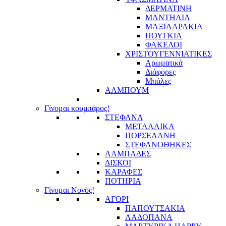
ΔΕΡΜΑΤΙΝΗ
ΜΑΝΤΗΛΙΑ
ΜΑΞΙΛΑΡΑΚΙΑ
ΠΟΥΓΚΙΑ
ΦΑΚΕΛΟΙ
ΧΡΙΣΤΟΥΓΕΝΝΙΑΤΙΚΕΣ
Αρωματικά
Διάφορες
Μπάλες
ΑΛΜΠΟΥΜ
Γίνομαι κουμπάρος!
ΣΤΕΦΑΝΑ
ΜΕΤΑΛΛΙΚΑ
ΠΟΡΣΕΛΑΝΗ
ΣΤΕΦΑΝΟΘΗΚΕΣ
ΛΑΜΠΑΔΕΣ
ΔΙΣΚΟΙ
ΚΑΡΑΦΕΣ
ΠΟΤΗΡΙΑ
Γίνομαι Νονός!
ΑΓΟΡΙ
ΠΑΠΟΥΤΣΑΚΙΑ
ΛΑΔΟΠΑΝΑ