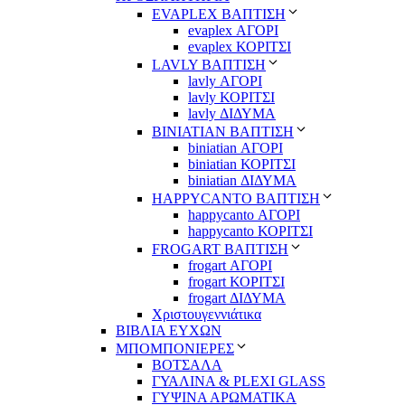
EVAPLEX ΒΑΠΤΙΣΗ
evaplex ΑΓΟΡΙ
evaplex ΚΟΡΙΤΣΙ
LAVLY ΒΑΠΤΙΣΗ
lavly ΑΓΟΡΙ
lavly ΚΟΡΙΤΣΙ
lavly ΔΙΔΥΜΑ
ΒΙΝΙΑΤΙΑΝ ΒΑΠΤΙΣΗ
biniatian ΑΓΟΡΙ
biniatian ΚΟΡΙΤΣΙ
biniatian ΔΙΔΥΜΑ
HAPPYCANTO ΒΑΠΤΙΣΗ
happycanto ΑΓΟΡΙ
happycanto ΚΟΡΙΤΣΙ
FROGART ΒΑΠΤΙΣΗ
frogart ΑΓΟΡΙ
frogart ΚΟΡΙΤΣΙ
frogart ΔΙΔΥΜΑ
Χριστουγεννιάτικα
ΒΙΒΛΙΑ ΕΥΧΩΝ
ΜΠΟΜΠΟΝΙΕΡΕΣ
ΒΟΤΣΑΛΑ
ΓΥΑΛΙΝΑ & PLEXI GLASS
ΓΥΨΙΝΑ ΑΡΩΜΑΤΙΚΑ