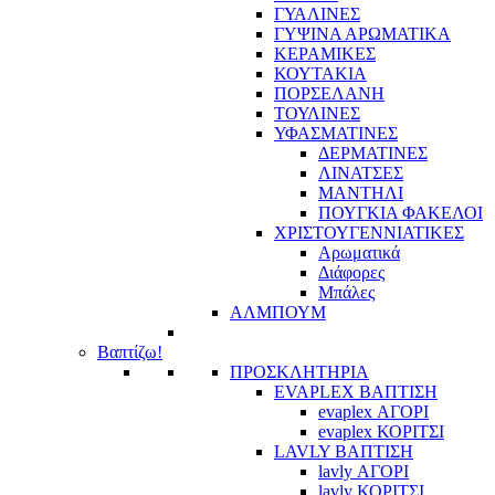
ΓΥΑΛΙΝΕΣ
ΓΥΨΙΝΑ ΑΡΩΜΑΤΙΚΑ
ΚΕΡΑΜΙΚΕΣ
ΚΟΥΤΑΚΙΑ
ΠΟΡΣΕΛΑΝΗ
ΤΟΥΛΙΝΕΣ
ΥΦΑΣΜΑΤΙΝΕΣ
ΔΕΡΜΑΤΙΝΕΣ
ΛΙΝΑΤΣΕΣ
ΜΑΝΤΗΛΙ
ΠΟΥΓΚΙΑ ΦΑΚΕΛΟΙ
ΧΡΙΣΤΟΥΓΕΝΝΙΑΤΙΚΕΣ
Αρωματικά
Διάφορες
Μπάλες
ΑΛΜΠΟΥΜ
Βαπτίζω!
ΠΡΟΣΚΛΗΤΗΡΙΑ
EVAPLEX ΒΑΠΤΙΣΗ
evaplex ΑΓΟΡΙ
evaplex ΚΟΡΙΤΣΙ
LAVLY ΒΑΠΤΙΣΗ
lavly ΑΓΟΡΙ
lavly ΚΟΡΙΤΣΙ