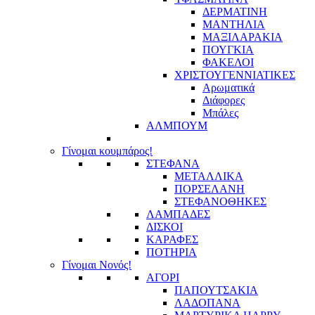
ΔΕΡΜΑΤΙΝΗ
ΜΑΝΤΗΛΙΑ
ΜΑΞΙΛΑΡΑΚΙΑ
ΠΟΥΓΚΙΑ
ΦΑΚΕΛΟΙ
ΧΡΙΣΤΟΥΓΕΝΝΙΑΤΙΚΕΣ
Αρωματικά
Διάφορες
Μπάλες
ΑΛΜΠΟΥΜ
Γίνομαι κουμπάρος!
ΣΤΕΦΑΝΑ
ΜΕΤΑΛΛΙΚΑ
ΠΟΡΣΕΛΑΝΗ
ΣΤΕΦΑΝΟΘΗΚΕΣ
ΛΑΜΠΑΔΕΣ
ΔΙΣΚΟΙ
ΚΑΡΑΦΕΣ
ΠΟΤΗΡΙΑ
Γίνομαι Νονός!
ΑΓΟΡΙ
ΠΑΠΟΥΤΣΑΚΙΑ
ΛΑΔΟΠΑΝΑ