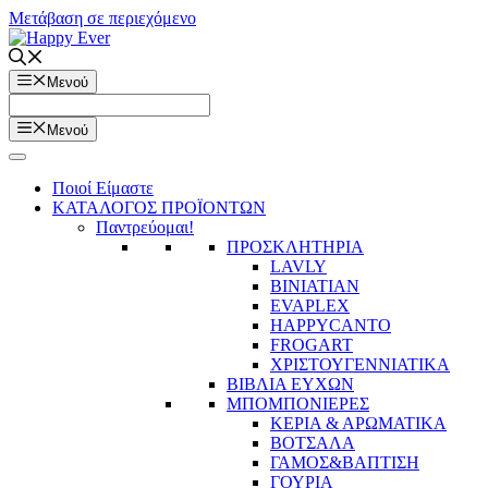
Μετάβαση σε περιεχόμενο
Μενού
Μενού
Ποιοί Είμαστε
ΚΑΤΑΛΟΓΟΣ ΠΡΟΪΟΝΤΩΝ
Παντρεύομαι!
ΠΡΟΣΚΛΗΤΗΡΙΑ
LAVLY
BINIATIAN
EVAPLEX
HAPPYCANTO
FROGART
ΧΡΙΣΤΟΥΓΕΝΝΙΑΤΙΚΑ
ΒΙΒΛΙΑ ΕΥΧΩΝ
ΜΠΟΜΠΟΝΙΕΡΕΣ
ΚΕΡΙΑ & ΑΡΩΜΑΤΙΚΑ
ΒΟΤΣΑΛΑ
ΓΑΜΟΣ&ΒΑΠΤΙΣΗ
ΓΟΥΡΙΑ