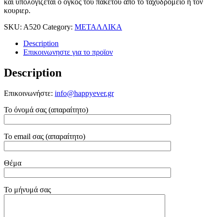
και υπολογιζεται ο ογκος του πακετου απο το ταχυδρομειο ή τον
κουριερ.
SKU:
A520
Category:
ΜΕΤΑΛΛΙΚΑ
Description
Επικοινωνηστε για το προϊoν
Description
Επικοινωνήστε:
info@happyever.gr
Το όνομά σας (απαραίτητο)
Το email σας (απαραίτητο)
Θέμα
Το μήνυμά σας