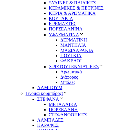
ΞΥΛΙΝΕΣ & ΠΑΙΔΙΚΕΣ
ΚΕΡΑΜΙΚΕΣ & ΠΕΤΡΙΝΕΣ
ΚΕΡΙΑ & ΑΡΩΜΑΤΙΚΑ
ΚΟΥΤΑΚΙΑ
ΚΡΕΜΑΣΤΕΣ
ΠΟΡΣΕΛΑΝΙΝΑ
ΥΦΑΣΜΑΤΙΝA
ΔΕΡΜΑΤΙΝΗ
ΜΑΝΤΗΛΙΑ
ΜΑΞΙΛΑΡΑΚΙΑ
ΠΟΥΓΚΙΑ
ΦΑΚΕΛΟΙ
ΧΡΙΣΤΟΥΓΕΝΝΙΑΤΙΚΕΣ
Αρωματικά
Διάφορες
Μπάλες
ΑΛΜΠΟΥΜ
Γίνομαι κουμπάρος!
ΣΤΕΦΑΝΑ
ΜΕΤΑΛΛΙΚΑ
ΠΟΡΣΕΛΑΝΗ
ΣΤΕΦΑΝΟΘΗΚΕΣ
ΛΑΜΠΑΔΕΣ
ΚΑΡΑΦΕΣ