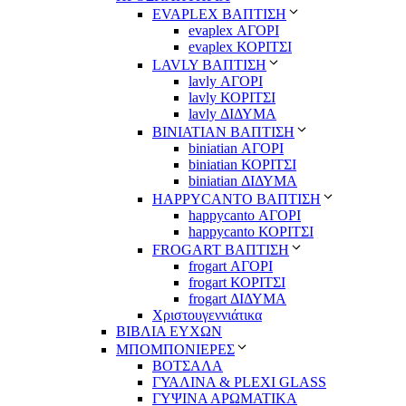
EVAPLEX ΒΑΠΤΙΣΗ
evaplex ΑΓΟΡΙ
evaplex ΚΟΡΙΤΣΙ
LAVLY ΒΑΠΤΙΣΗ
lavly ΑΓΟΡΙ
lavly ΚΟΡΙΤΣΙ
lavly ΔΙΔΥΜΑ
ΒΙΝΙΑΤΙΑΝ ΒΑΠΤΙΣΗ
biniatian ΑΓΟΡΙ
biniatian ΚΟΡΙΤΣΙ
biniatian ΔΙΔΥΜΑ
HAPPYCANTO ΒΑΠΤΙΣΗ
happycanto ΑΓΟΡΙ
happycanto ΚΟΡΙΤΣΙ
FROGART ΒΑΠΤΙΣΗ
frogart ΑΓΟΡΙ
frogart ΚΟΡΙΤΣΙ
frogart ΔΙΔΥΜΑ
Χριστουγεννιάτικα
ΒΙΒΛΙΑ ΕΥΧΩΝ
ΜΠΟΜΠΟΝΙΕΡΕΣ
ΒΟΤΣΑΛΑ
ΓΥΑΛΙΝΑ & PLEXI GLASS
ΓΥΨΙΝΑ ΑΡΩΜΑΤΙΚΑ