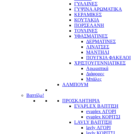
ΓΥΑΛΙΝΕΣ
ΓΥΨΙΝΑ ΑΡΩΜΑΤΙΚΑ
ΚΕΡΑΜΙΚΕΣ
ΚΟΥΤΑΚΙΑ
ΠΟΡΣΕΛΑΝΗ
ΤΟΥΛΙΝΕΣ
ΥΦΑΣΜΑΤΙΝΕΣ
ΔΕΡΜΑΤΙΝΕΣ
ΛΙΝΑΤΣΕΣ
ΜΑΝΤΗΛΙ
ΠΟΥΓΚΙΑ ΦΑΚΕΛΟΙ
ΧΡΙΣΤΟΥΓΕΝΝΙΑΤΙΚΕΣ
Αρωματικά
Διάφορες
Μπάλες
ΑΛΜΠΟΥΜ
Βαπτίζω!
ΠΡΟΣΚΛΗΤΗΡΙΑ
EVAPLEX ΒΑΠΤΙΣΗ
evaplex ΑΓΟΡΙ
evaplex ΚΟΡΙΤΣΙ
LAVLY ΒΑΠΤΙΣΗ
lavly ΑΓΟΡΙ
lavly ΚΟΡΙΤΣΙ