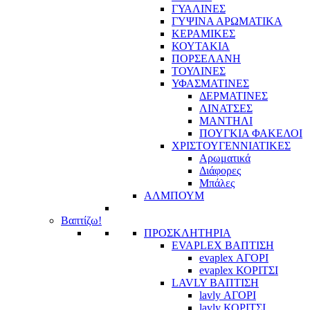
ΓΥΑΛΙΝΕΣ
ΓΥΨΙΝΑ ΑΡΩΜΑΤΙΚΑ
ΚΕΡΑΜΙΚΕΣ
ΚΟΥΤΑΚΙΑ
ΠΟΡΣΕΛΑΝΗ
ΤΟΥΛΙΝΕΣ
ΥΦΑΣΜΑΤΙΝΕΣ
ΔΕΡΜΑΤΙΝΕΣ
ΛΙΝΑΤΣΕΣ
ΜΑΝΤΗΛΙ
ΠΟΥΓΚΙΑ ΦΑΚΕΛΟΙ
ΧΡΙΣΤΟΥΓΕΝΝΙΑΤΙΚΕΣ
Αρωματικά
Διάφορες
Μπάλες
ΑΛΜΠΟΥΜ
Βαπτίζω!
ΠΡΟΣΚΛΗΤΗΡΙΑ
EVAPLEX ΒΑΠΤΙΣΗ
evaplex ΑΓΟΡΙ
evaplex ΚΟΡΙΤΣΙ
LAVLY ΒΑΠΤΙΣΗ
lavly ΑΓΟΡΙ
lavly ΚΟΡΙΤΣΙ