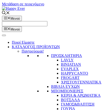
Μετάβαση σε περιεχόμενο
Μενού
Μενού
Ποιοί Είμαστε
ΚΑΤΑΛΟΓΟΣ ΠΡΟΪΟΝΤΩΝ
Παντρεύομαι!
ΠΡΟΣΚΛΗΤΗΡΙΑ
LAVLY
BINIATIAN
EVAPLEX
HAPPYCANTO
FROGART
ΧΡΙΣΤΟΥΓΕΝΝΙΑΤΙΚΑ
ΒΙΒΛΙΑ ΕΥΧΩΝ
ΜΠΟΜΠΟΝΙΕΡΕΣ
ΚΕΡΙΑ & ΑΡΩΜΑΤΙΚΑ
ΒΟΤΣΑΛΑ
ΓΑΜΟΣ&ΒΑΠΤΙΣΗ
ΓΟΥΡΙΑ