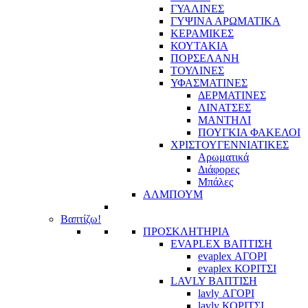
ΓΥΑΛΙΝΕΣ
ΓΥΨΙΝΑ ΑΡΩΜΑΤΙΚΑ
ΚΕΡΑΜΙΚΕΣ
ΚΟΥΤΑΚΙΑ
ΠΟΡΣΕΛΑΝΗ
ΤΟΥΛΙΝΕΣ
ΥΦΑΣΜΑΤΙΝΕΣ
ΔΕΡΜΑΤΙΝΕΣ
ΛΙΝΑΤΣΕΣ
ΜΑΝΤΗΛΙ
ΠΟΥΓΚΙΑ ΦΑΚΕΛΟΙ
ΧΡΙΣΤΟΥΓΕΝΝΙΑΤΙΚΕΣ
Αρωματικά
Διάφορες
Μπάλες
ΑΛΜΠΟΥΜ
Βαπτίζω!
ΠΡΟΣΚΛΗΤΗΡΙΑ
EVAPLEX ΒΑΠΤΙΣΗ
evaplex ΑΓΟΡΙ
evaplex ΚΟΡΙΤΣΙ
LAVLY ΒΑΠΤΙΣΗ
lavly ΑΓΟΡΙ
lavly ΚΟΡΙΤΣΙ