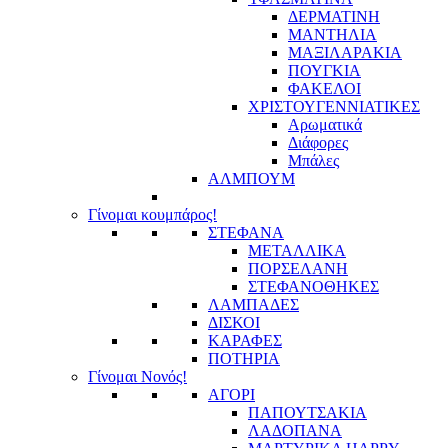
ΔΕΡΜΑΤΙΝΗ
ΜΑΝΤΗΛΙΑ
ΜΑΞΙΛΑΡΑΚΙΑ
ΠΟΥΓΚΙΑ
ΦΑΚΕΛΟΙ
ΧΡΙΣΤΟΥΓΕΝΝΙΑΤΙΚΕΣ
Αρωματικά
Διάφορες
Μπάλες
ΑΛΜΠΟΥΜ
Γίνομαι κουμπάρος!
ΣΤΕΦΑΝΑ
ΜΕΤΑΛΛΙΚΑ
ΠΟΡΣΕΛΑΝΗ
ΣΤΕΦΑΝΟΘΗΚΕΣ
ΛΑΜΠΑΔΕΣ
ΔΙΣΚΟΙ
ΚΑΡΑΦΕΣ
ΠΟΤΗΡΙΑ
Γίνομαι Νονός!
ΑΓΟΡΙ
ΠΑΠΟΥΤΣΑΚΙΑ
ΛΑΔΟΠΑΝΑ