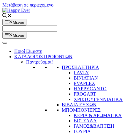
Μετάβαση σε περιεχόμενο
Μενού
Μενού
Ποιοί Είμαστε
ΚΑΤΑΛΟΓΟΣ ΠΡΟΪΟΝΤΩΝ
Παντρεύομαι!
ΠΡΟΣΚΛΗΤΗΡΙΑ
LAVLY
BINIATIAN
EVAPLEX
HAPPYCANTO
FROGART
ΧΡΙΣΤΟΥΓΕΝΝΙΑΤΙΚΑ
ΒΙΒΛΙΑ ΕΥΧΩΝ
ΜΠΟΜΠΟΝΙΕΡΕΣ
ΚΕΡΙΑ & ΑΡΩΜΑΤΙΚΑ
ΒΟΤΣΑΛΑ
ΓΑΜΟΣ&ΒΑΠΤΙΣΗ
ΓΟΥΡΙΑ