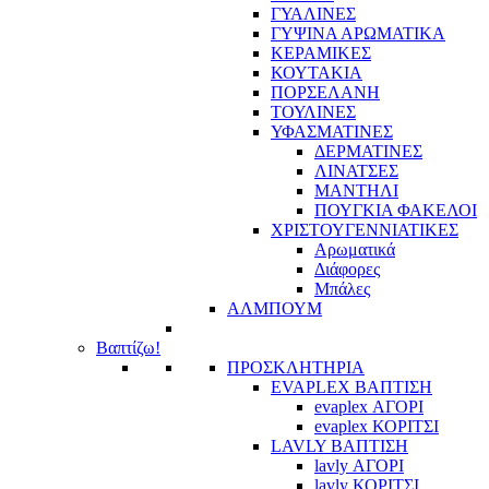
ΓΥΑΛΙΝΕΣ
ΓΥΨΙΝΑ ΑΡΩΜΑΤΙΚΑ
ΚΕΡΑΜΙΚΕΣ
ΚΟΥΤΑΚΙΑ
ΠΟΡΣΕΛΑΝΗ
ΤΟΥΛΙΝΕΣ
ΥΦΑΣΜΑΤΙΝΕΣ
ΔΕΡΜΑΤΙΝΕΣ
ΛΙΝΑΤΣΕΣ
ΜΑΝΤΗΛΙ
ΠΟΥΓΚΙΑ ΦΑΚΕΛΟΙ
ΧΡΙΣΤΟΥΓΕΝΝΙΑΤΙΚΕΣ
Αρωματικά
Διάφορες
Μπάλες
ΑΛΜΠΟΥΜ
Βαπτίζω!
ΠΡΟΣΚΛΗΤΗΡΙΑ
EVAPLEX ΒΑΠΤΙΣΗ
evaplex ΑΓΟΡΙ
evaplex ΚΟΡΙΤΣΙ
LAVLY ΒΑΠΤΙΣΗ
lavly ΑΓΟΡΙ
lavly ΚΟΡΙΤΣΙ