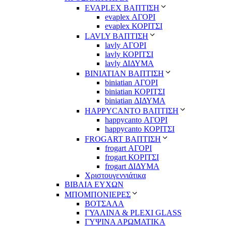
EVAPLEX ΒΑΠΤΙΣΗ
evaplex ΑΓΟΡΙ
evaplex ΚΟΡΙΤΣΙ
LAVLY ΒΑΠΤΙΣΗ
lavly ΑΓΟΡΙ
lavly ΚΟΡΙΤΣΙ
lavly ΔΙΔΥΜΑ
ΒΙΝΙΑΤΙΑΝ ΒΑΠΤΙΣΗ
biniatian ΑΓΟΡΙ
biniatian ΚΟΡΙΤΣΙ
biniatian ΔΙΔΥΜΑ
HAPPYCANTO ΒΑΠΤΙΣΗ
happycanto ΑΓΟΡΙ
happycanto ΚΟΡΙΤΣΙ
FROGART ΒΑΠΤΙΣΗ
frogart ΑΓΟΡΙ
frogart ΚΟΡΙΤΣΙ
frogart ΔΙΔΥΜΑ
Χριστουγεννιάτικα
ΒΙΒΛΙΑ ΕΥΧΩΝ
ΜΠΟΜΠΟΝΙΕΡΕΣ
ΒΟΤΣΑΛΑ
ΓΥΑΛΙΝΑ & PLEXI GLASS
ΓΥΨΙΝΑ ΑΡΩΜΑΤΙΚΑ