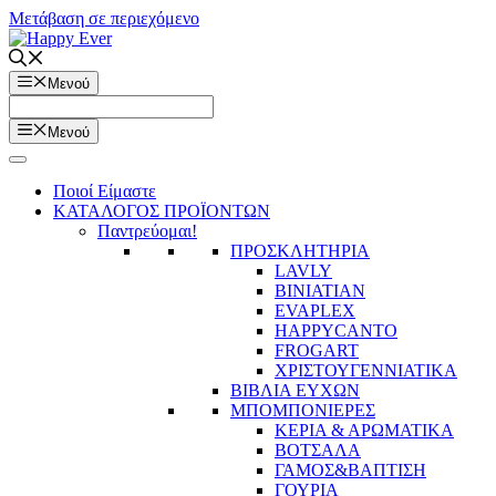
Μετάβαση σε περιεχόμενο
Μενού
Μενού
Ποιοί Είμαστε
ΚΑΤΑΛΟΓΟΣ ΠΡΟΪΟΝΤΩΝ
Παντρεύομαι!
ΠΡΟΣΚΛΗΤΗΡΙΑ
LAVLY
BINIATIAN
EVAPLEX
HAPPYCANTO
FROGART
ΧΡΙΣΤΟΥΓΕΝΝΙΑΤΙΚΑ
ΒΙΒΛΙΑ ΕΥΧΩΝ
ΜΠΟΜΠΟΝΙΕΡΕΣ
ΚΕΡΙΑ & ΑΡΩΜΑΤΙΚΑ
ΒΟΤΣΑΛΑ
ΓΑΜΟΣ&ΒΑΠΤΙΣΗ
ΓΟΥΡΙΑ