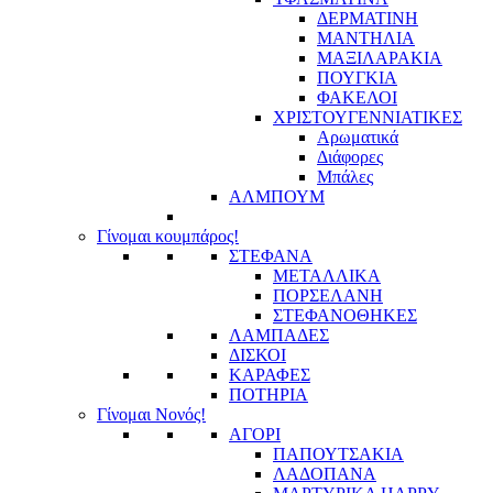
ΔΕΡΜΑΤΙΝΗ
ΜΑΝΤΗΛΙΑ
ΜΑΞΙΛΑΡΑΚΙΑ
ΠΟΥΓΚΙΑ
ΦΑΚΕΛΟΙ
ΧΡΙΣΤΟΥΓΕΝΝΙΑΤΙΚΕΣ
Αρωματικά
Διάφορες
Μπάλες
ΑΛΜΠΟΥΜ
Γίνομαι κουμπάρος!
ΣΤΕΦΑΝΑ
ΜΕΤΑΛΛΙΚΑ
ΠΟΡΣΕΛΑΝΗ
ΣΤΕΦΑΝΟΘΗΚΕΣ
ΛΑΜΠΑΔΕΣ
ΔΙΣΚΟΙ
ΚΑΡΑΦΕΣ
ΠΟΤΗΡΙΑ
Γίνομαι Νονός!
ΑΓΟΡΙ
ΠΑΠΟΥΤΣΑΚΙΑ
ΛΑΔΟΠΑΝΑ