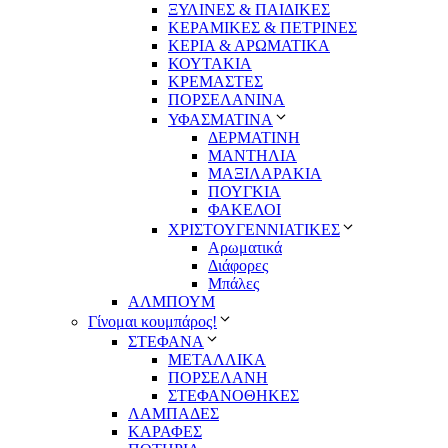
ΞΥΛΙΝΕΣ & ΠΑΙΔΙΚΕΣ
ΚΕΡΑΜΙΚΕΣ & ΠΕΤΡΙΝΕΣ
ΚΕΡΙΑ & ΑΡΩΜΑΤΙΚΑ
ΚΟΥΤΑΚΙΑ
ΚΡΕΜΑΣΤΕΣ
ΠΟΡΣΕΛΑΝΙΝΑ
ΥΦΑΣΜΑΤΙΝA
ΔΕΡΜΑΤΙΝΗ
ΜΑΝΤΗΛΙΑ
ΜΑΞΙΛΑΡΑΚΙΑ
ΠΟΥΓΚΙΑ
ΦΑΚΕΛΟΙ
ΧΡΙΣΤΟΥΓΕΝΝΙΑΤΙΚΕΣ
Αρωματικά
Διάφορες
Μπάλες
ΑΛΜΠΟΥΜ
Γίνομαι κουμπάρος!
ΣΤΕΦΑΝΑ
ΜΕΤΑΛΛΙΚΑ
ΠΟΡΣΕΛΑΝΗ
ΣΤΕΦΑΝΟΘΗΚΕΣ
ΛΑΜΠΑΔΕΣ
ΚΑΡΑΦΕΣ