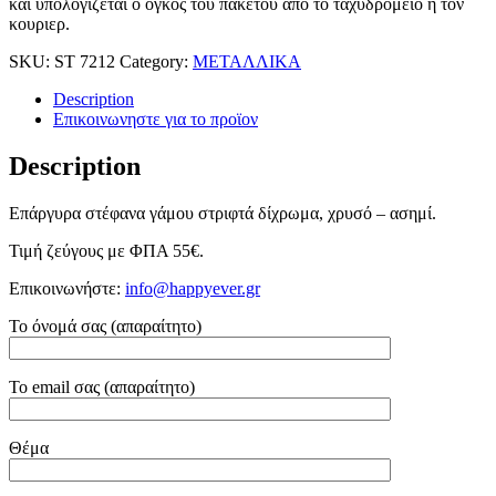
και υπολογιζεται ο ογκος του πακετου απο το ταχυδρομειο ή τον
κουριερ.
SKU:
ST 7212
Category:
ΜΕΤΑΛΛΙΚΑ
Description
Επικοινωνηστε για το προϊoν
Description
Επάργυρα στέφανα γάμου στριφτά δίχρωμα, χρυσό – ασημί.
Τιμή ζεύγους με ΦΠΑ 55€.
Επικοινωνήστε:
info@happyever.gr
Το όνομά σας (απαραίτητο)
Το email σας (απαραίτητο)
Θέμα