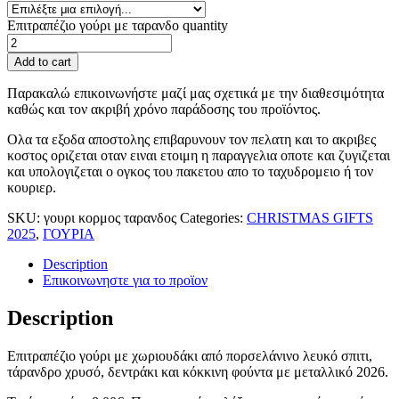
Επιτραπέζιο γούρι με ταρανδο quantity
Add to cart
Παρακαλώ επικοινωνήστε μαζί μας σχετικά με την διαθεσιμότητα
καθώς και τον ακριβή χρόνο παράδοσης του προϊόντος.
Ολα τα εξοδα αποστολης επιβαρυνουν τον πελατη και το ακριβες
κοστος οριζεται οταν ειναι ετοιμη η παραγγελια οποτε και ζυγιζεται
και υπολογιζεται ο ογκος του πακετου απο το ταχυδρομειο ή τον
κουριερ.
SKU:
γουρι κορμος ταρανδος
Categories:
CHRISTMAS GIFTS
2025
,
ΓΟΥΡΙΑ
Description
Επικοινωνηστε για το προϊoν
Description
Επιτραπέζιο γούρι με χωριουδάκι από πορσελάνινο λευκό σπιτι,
τάρανδρο χρυσό, δεντράκι και κόκκινη φούντα με μεταλλικό 2026.