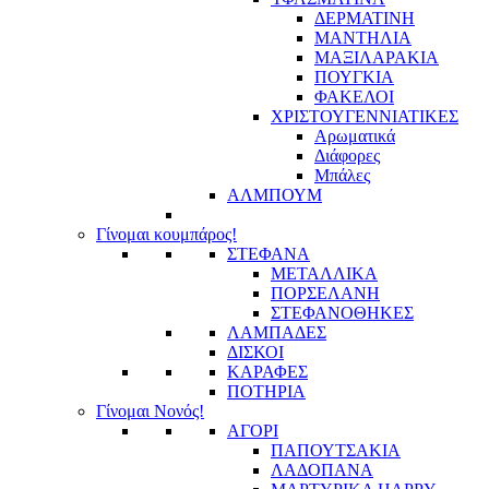
ΔΕΡΜΑΤΙΝΗ
ΜΑΝΤΗΛΙΑ
ΜΑΞΙΛΑΡΑΚΙΑ
ΠΟΥΓΚΙΑ
ΦΑΚΕΛΟΙ
ΧΡΙΣΤΟΥΓΕΝΝΙΑΤΙΚΕΣ
Αρωματικά
Διάφορες
Μπάλες
ΑΛΜΠΟΥΜ
Γίνομαι κουμπάρος!
ΣΤΕΦΑΝΑ
ΜΕΤΑΛΛΙΚΑ
ΠΟΡΣΕΛΑΝΗ
ΣΤΕΦΑΝΟΘΗΚΕΣ
ΛΑΜΠΑΔΕΣ
ΔΙΣΚΟΙ
ΚΑΡΑΦΕΣ
ΠΟΤΗΡΙΑ
Γίνομαι Νονός!
ΑΓΟΡΙ
ΠΑΠΟΥΤΣΑΚΙΑ
ΛΑΔΟΠΑΝΑ