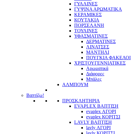
ΓΥΑΛΙΝΕΣ
ΓΥΨΙΝΑ ΑΡΩΜΑΤΙΚΑ
ΚΕΡΑΜΙΚΕΣ
ΚΟΥΤΑΚΙΑ
ΠΟΡΣΕΛΑΝΗ
ΤΟΥΛΙΝΕΣ
ΥΦΑΣΜΑΤΙΝΕΣ
ΔΕΡΜΑΤΙΝΕΣ
ΛΙΝΑΤΣΕΣ
ΜΑΝΤΗΛΙ
ΠΟΥΓΚΙΑ ΦΑΚΕΛΟΙ
ΧΡΙΣΤΟΥΓΕΝΝΙΑΤΙΚΕΣ
Αρωματικά
Διάφορες
Μπάλες
ΑΛΜΠΟΥΜ
Βαπτίζω!
ΠΡΟΣΚΛΗΤΗΡΙΑ
EVAPLEX ΒΑΠΤΙΣΗ
evaplex ΑΓΟΡΙ
evaplex ΚΟΡΙΤΣΙ
LAVLY ΒΑΠΤΙΣΗ
lavly ΑΓΟΡΙ
lavly ΚΟΡΙΤΣΙ