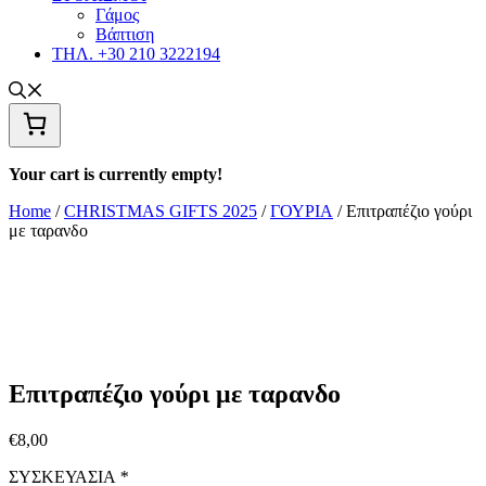
Γάμος
Βάπτιση
ΤΗΛ. +30 210 3222194
Your cart is currently empty!
Home
/
CHRISTMAS GIFTS 2025
/
ΓΟΥΡΙΑ
/ Επιτραπέζιο γούρι
με ταρανδο
Επιτραπέζιο γούρι με ταρανδο
€
8,00
ΣΥΣΚΕΥΑΣΙΑ
*