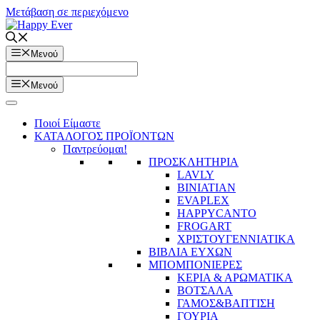
Μετάβαση σε περιεχόμενο
Μενού
Μενού
Ποιοί Είμαστε
ΚΑΤΑΛΟΓΟΣ ΠΡΟΪΟΝΤΩΝ
Παντρεύομαι!
ΠΡΟΣΚΛΗΤΗΡΙΑ
LAVLY
BINIATIAN
EVAPLEX
HAPPYCANTO
FROGART
ΧΡΙΣΤΟΥΓΕΝΝΙΑΤΙΚΑ
ΒΙΒΛΙΑ ΕΥΧΩΝ
ΜΠΟΜΠΟΝΙΕΡΕΣ
ΚΕΡΙΑ & ΑΡΩΜΑΤΙΚΑ
ΒΟΤΣΑΛΑ
ΓΑΜΟΣ&ΒΑΠΤΙΣΗ
ΓΟΥΡΙΑ