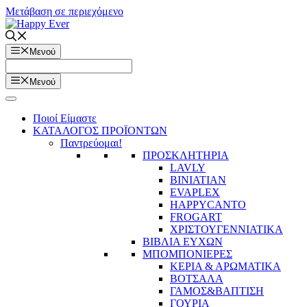
Μετάβαση σε περιεχόμενο
Μενού
Μενού
Ποιοί Είμαστε
ΚΑΤΑΛΟΓΟΣ ΠΡΟΪΟΝΤΩΝ
Παντρεύομαι!
ΠΡΟΣΚΛΗΤΗΡΙΑ
LAVLY
BINIATIAN
EVAPLEX
HAPPYCANTO
FROGART
ΧΡΙΣΤΟΥΓΕΝΝΙΑΤΙΚΑ
ΒΙΒΛΙΑ ΕΥΧΩΝ
ΜΠΟΜΠΟΝΙΕΡΕΣ
ΚΕΡΙΑ & ΑΡΩΜΑΤΙΚΑ
ΒΟΤΣΑΛΑ
ΓΑΜΟΣ&ΒΑΠΤΙΣΗ
ΓΟΥΡΙΑ