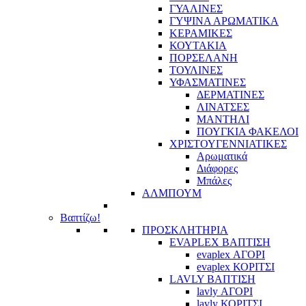
ΓΥΑΛΙΝΕΣ
ΓΥΨΙΝΑ ΑΡΩΜΑΤΙΚΑ
ΚΕΡΑΜΙΚΕΣ
ΚΟΥΤΑΚΙΑ
ΠΟΡΣΕΛΑΝΗ
ΤΟΥΛΙΝΕΣ
ΥΦΑΣΜΑΤΙΝΕΣ
ΔΕΡΜΑΤΙΝΕΣ
ΛΙΝΑΤΣΕΣ
ΜΑΝΤΗΛΙ
ΠΟΥΓΚΙΑ ΦΑΚΕΛΟΙ
ΧΡΙΣΤΟΥΓΕΝΝΙΑΤΙΚΕΣ
Αρωματικά
Διάφορες
Μπάλες
ΑΛΜΠΟΥΜ
Βαπτίζω!
ΠΡΟΣΚΛΗΤΗΡΙΑ
EVAPLEX ΒΑΠΤΙΣΗ
evaplex ΑΓΟΡΙ
evaplex ΚΟΡΙΤΣΙ
LAVLY ΒΑΠΤΙΣΗ
lavly ΑΓΟΡΙ
lavly ΚΟΡΙΤΣΙ