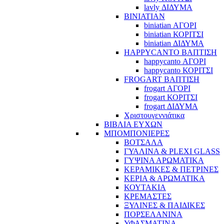
lavly ΔΙΔΥΜΑ
BINIATIAN
biniatian ΑΓΟΡΙ
biniatian ΚΟΡΙΤΣΙ
biniatian ΔΙΔΥΜΑ
HAPPYCANTO ΒΑΠΤΙΣΗ
happycanto ΑΓΟΡΙ
happycanto ΚΟΡΙΤΣΙ
FROGART ΒΑΠΤΙΣΗ
frogart ΑΓΟΡΙ
frogart ΚΟΡΙΤΣΙ
frogart ΔΙΔΥΜΑ
Χριστουγεννιάτικα
ΒΙΒΛΙΑ ΕΥΧΩΝ
ΜΠΟΜΠΟΝΙΕΡΕΣ
ΒΟΤΣΑΛΑ
ΓΥΑΛΙΝΑ & PLEXI GLASS
ΓΥΨΙΝΑ ΑΡΩΜΑΤΙΚΑ
ΚΕΡΑΜΙΚΕΣ & ΠΕΤΡΙΝΕΣ
ΚΕΡΙΑ & ΑΡΩΜΑΤΙΚΑ
ΚΟΥΤΑΚΙΑ
ΚΡΕΜΑΣΤΕΣ
ΞΥΛΙΝΕΣ & ΠΑΙΔΙΚΕΣ
ΠΟΡΣΕΛΑΝΙΝΑ
ΥΦΑΣΜΑΤΙΝA