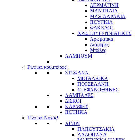
ΔΕΡΜΑΤΙΝΗ
ΜΑΝΤΗΛΙΑ
ΜΑΞΙΛΑΡΑΚΙΑ
ΠΟΥΓΚΙΑ
ΦΑΚΕΛΟΙ
ΧΡΙΣΤΟΥΓΕΝΝΙΑΤΙΚΕΣ
Αρωματικά
Διάφορες
Μπάλες
ΑΛΜΠΟΥΜ
Γίνομαι κουμπάρος!
ΣΤΕΦΑΝΑ
ΜΕΤΑΛΛΙΚΑ
ΠΟΡΣΕΛΑΝΗ
ΣΤΕΦΑΝΟΘΗΚΕΣ
ΛΑΜΠΑΔΕΣ
ΔΙΣΚΟΙ
ΚΑΡΑΦΕΣ
ΠΟΤΗΡΙΑ
Γίνομαι Νονός!
ΑΓΟΡΙ
ΠΑΠΟΥΤΣΑΚΙΑ
ΛΑΔΟΠΑΝΑ