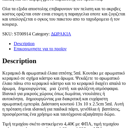
Ολα τα εξοδα αποστολης επιβαρυνουν τον πελατη και το ακριβες
κοστος οριζεται οταν ειναι ετοιμη η παραγγελια οποτε και ζυγιζεται
και υπολογιζεται ο ογκος του πακετου απο το ταχυδρομειο ή τον
κουριερ.
SKU:
ST00914
Category:
ΔΩΡΑΚΙΑ
Description
Επικοινωνηστε για το προϊoν
Description
Κεραμικό & αρωματικά έλαια ιππότης 5ml. Κουτάκι με αρωματικό
κεραμικό σε σχήμα κάστρο και άρωμα. Ψεκάζετε το αρωματικό
έλαιο πάνω στο κεραμικό κάστρο και το κεραμικό διαχέει απαλά το
άρωμα, δημιουργώντας μια ζεστή και φιλόξενη ατμόσφαιρα.
Ιδανικό για μικρούς χώρους όπως δωμάτια, ντουλάπες ή
αυτοκίνητα, δημιουργώντας μια διακριτική και ευχάριστη
αρωματική εμπειρία. Διάσταση κουτιού 13x 10 x 2.5cm 5ml. Αυτή
η πρόταση είναι ιδανική για παιδικά πάρτι, γενέθλια ή βαπτίσεις,
προσφέροντας ένα χρήσιμο και ταυτόχρονα αξιαγάπητο δώρο.
Τιμή τεμαχίου σκέτο αντικείμενο 4,40€ με ΦΠΑ, τιμή τεμαχίου