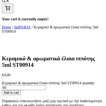
Your cart is currently empty!
Home
/
ΔΩΡΑΚΙΑ
/ Κεραμικό & αρωματικά έλαια ιππότης 5ml
ST00914
Κεραμικό & αρωματικά έλαια ιππότης
5ml ST00914
€
4,00
Κεραμικό & αρωματικά έλαια ιππότης 5ml ST00914 quantity
Add to cart
Παρακαλώ επικοινωνήστε μαζί μας σχετικά με την διαθεσιμότητα
καθώς και τον ακριβή χρόνο παράδοσης του προϊόντος.