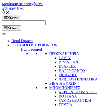
Μετάβαση σε περιεχόμενο
Μενού
Μενού
Ποιοί Είμαστε
ΚΑΤΑΛΟΓΟΣ ΠΡΟΪΟΝΤΩΝ
Παντρεύομαι!
ΠΡΟΣΚΛΗΤΗΡΙΑ
LAVLY
BINIATIAN
EVAPLEX
HAPPYCANTO
FROGART
ΧΡΙΣΤΟΥΓΕΝΝΙΑΤΙΚΑ
ΒΙΒΛΙΑ ΕΥΧΩΝ
ΜΠΟΜΠΟΝΙΕΡΕΣ
ΚΕΡΙΑ & ΑΡΩΜΑΤΙΚΑ
ΒΟΤΣΑΛΑ
ΓΑΜΟΣ&ΒΑΠΤΙΣΗ
ΓΟΥΡΙΑ