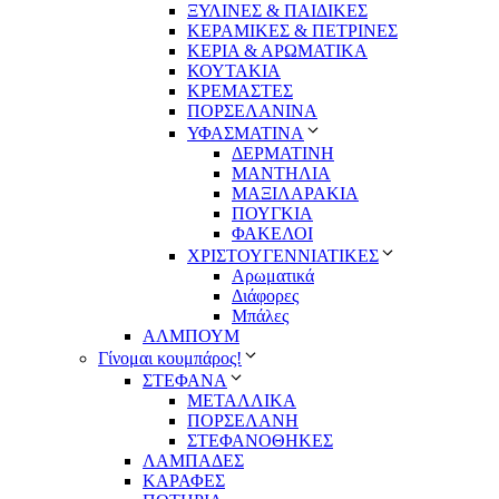
ΞΥΛΙΝΕΣ & ΠΑΙΔΙΚΕΣ
ΚΕΡΑΜΙΚΕΣ & ΠΕΤΡΙΝΕΣ
ΚΕΡΙΑ & ΑΡΩΜΑΤΙΚΑ
ΚΟΥΤΑΚΙΑ
ΚΡΕΜΑΣΤΕΣ
ΠΟΡΣΕΛΑΝΙΝΑ
ΥΦΑΣΜΑΤΙΝA
ΔΕΡΜΑΤΙΝΗ
ΜΑΝΤΗΛΙΑ
ΜΑΞΙΛΑΡΑΚΙΑ
ΠΟΥΓΚΙΑ
ΦΑΚΕΛΟΙ
ΧΡΙΣΤΟΥΓΕΝΝΙΑΤΙΚΕΣ
Αρωματικά
Διάφορες
Μπάλες
ΑΛΜΠΟΥΜ
Γίνομαι κουμπάρος!
ΣΤΕΦΑΝΑ
ΜΕΤΑΛΛΙΚΑ
ΠΟΡΣΕΛΑΝΗ
ΣΤΕΦΑΝΟΘΗΚΕΣ
ΛΑΜΠΑΔΕΣ
ΚΑΡΑΦΕΣ