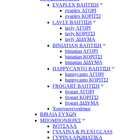
EVAPLEX ΒΑΠΤΙΣΗ
evaplex ΑΓΟΡΙ
evaplex ΚΟΡΙΤΣΙ
LAVLY ΒΑΠΤΙΣΗ
lavly ΑΓΟΡΙ
lavly ΚΟΡΙΤΣΙ
lavly ΔΙΔΥΜΑ
ΒΙΝΙΑΤΙΑΝ ΒΑΠΤΙΣΗ
biniatian ΑΓΟΡΙ
biniatian ΚΟΡΙΤΣΙ
biniatian ΔΙΔΥΜΑ
HAPPYCANTO ΒΑΠΤΙΣΗ
happycanto ΑΓΟΡΙ
happycanto ΚΟΡΙΤΣΙ
FROGART ΒΑΠΤΙΣΗ
frogart ΑΓΟΡΙ
frogart ΚΟΡΙΤΣΙ
frogart ΔΙΔΥΜΑ
Χριστουγεννιάτικα
ΒΙΒΛΙΑ ΕΥΧΩΝ
ΜΠΟΜΠΟΝΙΕΡΕΣ
ΒΟΤΣΑΛΑ
ΓΥΑΛΙΝΑ & PLEXI GLASS
ΓΥΨΙΝΑ ΑΡΩΜΑΤΙΚΑ