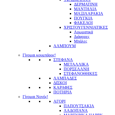
ΔΕΡΜΑΤΙΝΗ
ΜΑΝΤΗΛΙΑ
ΜΑΞΙΛΑΡΑΚΙΑ
ΠΟΥΓΚΙΑ
ΦΑΚΕΛΟΙ
ΧΡΙΣΤΟΥΓΕΝΝΙΑΤΙΚΕΣ
Αρωματικά
Διάφορες
Μπάλες
ΑΛΜΠΟΥΜ
Γίνομαι κουμπάρος!
ΣΤΕΦΑΝΑ
ΜΕΤΑΛΛΙΚΑ
ΠΟΡΣΕΛΑΝΗ
ΣΤΕΦΑΝΟΘΗΚΕΣ
ΛΑΜΠΑΔΕΣ
ΔΙΣΚΟΙ
ΚΑΡΑΦΕΣ
ΠΟΤΗΡΙΑ
Γίνομαι Νονός!
ΑΓΟΡΙ
ΠΑΠΟΥΤΣΑΚΙΑ
ΛΑΔΟΠΑΝΑ