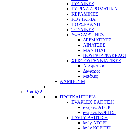
ΓΥΑΛΙΝΕΣ
ΓΥΨΙΝΑ ΑΡΩΜΑΤΙΚΑ
ΚΕΡΑΜΙΚΕΣ
ΚΟΥΤΑΚΙΑ
ΠΟΡΣΕΛΑΝΗ
ΤΟΥΛΙΝΕΣ
ΥΦΑΣΜΑΤΙΝΕΣ
ΔΕΡΜΑΤΙΝΕΣ
ΛΙΝΑΤΣΕΣ
ΜΑΝΤΗΛΙ
ΠΟΥΓΚΙΑ ΦΑΚΕΛΟΙ
ΧΡΙΣΤΟΥΓΕΝΝΙΑΤΙΚΕΣ
Αρωματικά
Διάφορες
Μπάλες
ΑΛΜΠΟΥΜ
Βαπτίζω!
ΠΡΟΣΚΛΗΤΗΡΙΑ
EVAPLEX ΒΑΠΤΙΣΗ
evaplex ΑΓΟΡΙ
evaplex ΚΟΡΙΤΣΙ
LAVLY ΒΑΠΤΙΣΗ
lavly ΑΓΟΡΙ
lavly ΚΟΡΙΤΣΙ