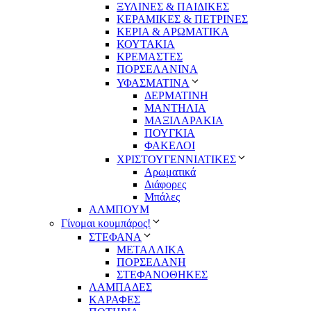
ΞΥΛΙΝΕΣ & ΠΑΙΔΙΚΕΣ
ΚΕΡΑΜΙΚΕΣ & ΠΕΤΡΙΝΕΣ
ΚΕΡΙΑ & ΑΡΩΜΑΤΙΚΑ
ΚΟΥΤΑΚΙΑ
ΚΡΕΜΑΣΤΕΣ
ΠΟΡΣΕΛΑΝΙΝΑ
ΥΦΑΣΜΑΤΙΝA
ΔΕΡΜΑΤΙΝΗ
ΜΑΝΤΗΛΙΑ
ΜΑΞΙΛΑΡΑΚΙΑ
ΠΟΥΓΚΙΑ
ΦΑΚΕΛΟΙ
ΧΡΙΣΤΟΥΓΕΝΝΙΑΤΙΚΕΣ
Αρωματικά
Διάφορες
Μπάλες
ΑΛΜΠΟΥΜ
Γίνομαι κουμπάρος!
ΣΤΕΦΑΝΑ
ΜΕΤΑΛΛΙΚΑ
ΠΟΡΣΕΛΑΝΗ
ΣΤΕΦΑΝΟΘΗΚΕΣ
ΛΑΜΠΑΔΕΣ
ΚΑΡΑΦΕΣ