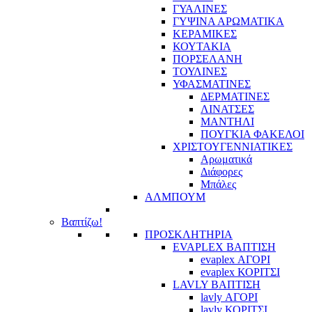
ΓΥΑΛΙΝΕΣ
ΓΥΨΙΝΑ ΑΡΩΜΑΤΙΚΑ
ΚΕΡΑΜΙΚΕΣ
ΚΟΥΤΑΚΙΑ
ΠΟΡΣΕΛΑΝΗ
ΤΟΥΛΙΝΕΣ
ΥΦΑΣΜΑΤΙΝΕΣ
ΔΕΡΜΑΤΙΝΕΣ
ΛΙΝΑΤΣΕΣ
ΜΑΝΤΗΛΙ
ΠΟΥΓΚΙΑ ΦΑΚΕΛΟΙ
ΧΡΙΣΤΟΥΓΕΝΝΙΑΤΙΚΕΣ
Αρωματικά
Διάφορες
Μπάλες
ΑΛΜΠΟΥΜ
Βαπτίζω!
ΠΡΟΣΚΛΗΤΗΡΙΑ
EVAPLEX ΒΑΠΤΙΣΗ
evaplex ΑΓΟΡΙ
evaplex ΚΟΡΙΤΣΙ
LAVLY ΒΑΠΤΙΣΗ
lavly ΑΓΟΡΙ
lavly ΚΟΡΙΤΣΙ