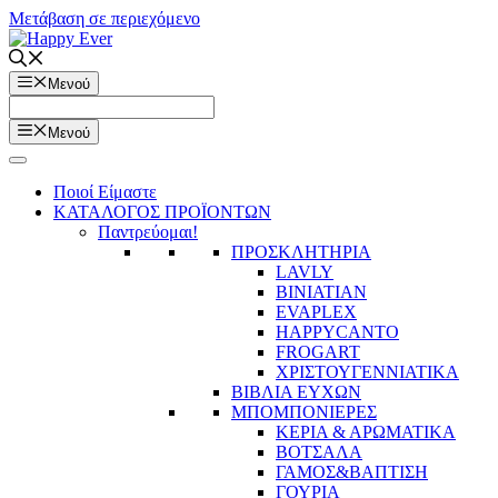
Μετάβαση σε περιεχόμενο
Μενού
Μενού
Ποιοί Είμαστε
ΚΑΤΑΛΟΓΟΣ ΠΡΟΪΟΝΤΩΝ
Παντρεύομαι!
ΠΡΟΣΚΛΗΤΗΡΙΑ
LAVLY
BINIATIAN
EVAPLEX
HAPPYCANTO
FROGART
ΧΡΙΣΤΟΥΓΕΝΝΙΑΤΙΚΑ
ΒΙΒΛΙΑ ΕΥΧΩΝ
ΜΠΟΜΠΟΝΙΕΡΕΣ
ΚΕΡΙΑ & ΑΡΩΜΑΤΙΚΑ
ΒΟΤΣΑΛΑ
ΓΑΜΟΣ&ΒΑΠΤΙΣΗ
ΓΟΥΡΙΑ