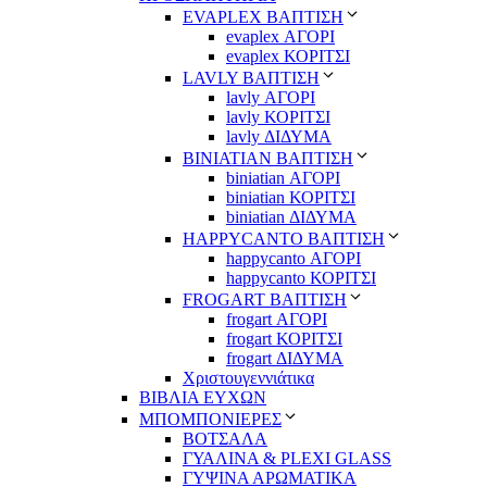
EVAPLEX ΒΑΠΤΙΣΗ
evaplex ΑΓΟΡΙ
evaplex ΚΟΡΙΤΣΙ
LAVLY ΒΑΠΤΙΣΗ
lavly ΑΓΟΡΙ
lavly ΚΟΡΙΤΣΙ
lavly ΔΙΔΥΜΑ
ΒΙΝΙΑΤΙΑΝ ΒΑΠΤΙΣΗ
biniatian ΑΓΟΡΙ
biniatian ΚΟΡΙΤΣΙ
biniatian ΔΙΔΥΜΑ
HAPPYCANTO ΒΑΠΤΙΣΗ
happycanto ΑΓΟΡΙ
happycanto ΚΟΡΙΤΣΙ
FROGART ΒΑΠΤΙΣΗ
frogart ΑΓΟΡΙ
frogart ΚΟΡΙΤΣΙ
frogart ΔΙΔΥΜΑ
Χριστουγεννιάτικα
ΒΙΒΛΙΑ ΕΥΧΩΝ
ΜΠΟΜΠΟΝΙΕΡΕΣ
ΒΟΤΣΑΛΑ
ΓΥΑΛΙΝΑ & PLEXI GLASS
ΓΥΨΙΝΑ ΑΡΩΜΑΤΙΚΑ