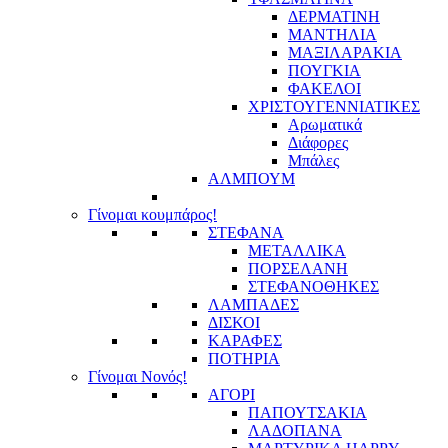
ΔΕΡΜΑΤΙΝΗ
ΜΑΝΤΗΛΙΑ
ΜΑΞΙΛΑΡΑΚΙΑ
ΠΟΥΓΚΙΑ
ΦΑΚΕΛΟΙ
ΧΡΙΣΤΟΥΓΕΝΝΙΑΤΙΚΕΣ
Αρωματικά
Διάφορες
Μπάλες
ΑΛΜΠΟΥΜ
Γίνομαι κουμπάρος!
ΣΤΕΦΑΝΑ
ΜΕΤΑΛΛΙΚΑ
ΠΟΡΣΕΛΑΝΗ
ΣΤΕΦΑΝΟΘΗΚΕΣ
ΛΑΜΠΑΔΕΣ
ΔΙΣΚΟΙ
ΚΑΡΑΦΕΣ
ΠΟΤΗΡΙΑ
Γίνομαι Νονός!
ΑΓΟΡΙ
ΠΑΠΟΥΤΣΑΚΙΑ
ΛΑΔΟΠΑΝΑ