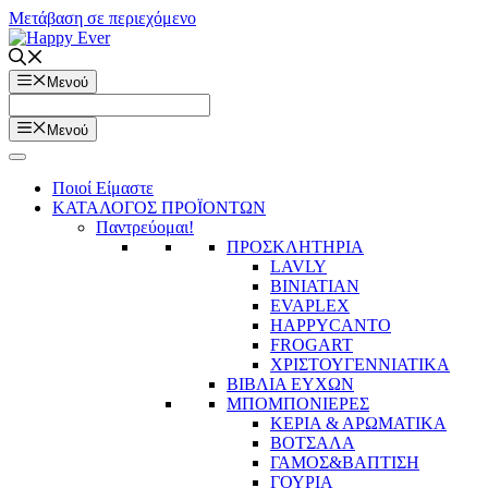
Μετάβαση σε περιεχόμενο
Μενού
Μενού
Ποιοί Είμαστε
ΚΑΤΑΛΟΓΟΣ ΠΡΟΪΟΝΤΩΝ
Παντρεύομαι!
ΠΡΟΣΚΛΗΤΗΡΙΑ
LAVLY
BINIATIAN
EVAPLEX
HAPPYCANTO
FROGART
ΧΡΙΣΤΟΥΓΕΝΝΙΑΤΙΚΑ
ΒΙΒΛΙΑ ΕΥΧΩΝ
ΜΠΟΜΠΟΝΙΕΡΕΣ
ΚΕΡΙΑ & ΑΡΩΜΑΤΙΚΑ
ΒΟΤΣΑΛΑ
ΓΑΜΟΣ&ΒΑΠΤΙΣΗ
ΓΟΥΡΙΑ