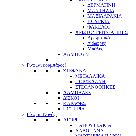
ΔΕΡΜΑΤΙΝΗ
ΜΑΝΤΗΛΙΑ
ΜΑΞΙΛΑΡΑΚΙΑ
ΠΟΥΓΚΙΑ
ΦΑΚΕΛΟΙ
ΧΡΙΣΤΟΥΓΕΝΝΙΑΤΙΚΕΣ
Αρωματικά
Διάφορες
Μπάλες
ΑΛΜΠΟΥΜ
Γίνομαι κουμπάρος!
ΣΤΕΦΑΝΑ
ΜΕΤΑΛΛΙΚΑ
ΠΟΡΣΕΛΑΝΗ
ΣΤΕΦΑΝΟΘΗΚΕΣ
ΛΑΜΠΑΔΕΣ
ΔΙΣΚΟΙ
ΚΑΡΑΦΕΣ
ΠΟΤΗΡΙΑ
Γίνομαι Νονός!
ΑΓΟΡΙ
ΠΑΠΟΥΤΣΑΚΙΑ
ΛΑΔΟΠΑΝΑ