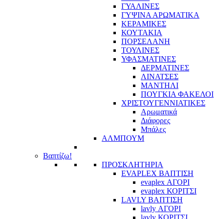
ΓΥΑΛΙΝΕΣ
ΓΥΨΙΝΑ ΑΡΩΜΑΤΙΚΑ
ΚΕΡΑΜΙΚΕΣ
ΚΟΥΤΑΚΙΑ
ΠΟΡΣΕΛΑΝΗ
ΤΟΥΛΙΝΕΣ
ΥΦΑΣΜΑΤΙΝΕΣ
ΔΕΡΜΑΤΙΝΕΣ
ΛΙΝΑΤΣΕΣ
ΜΑΝΤΗΛΙ
ΠΟΥΓΚΙΑ ΦΑΚΕΛΟΙ
ΧΡΙΣΤΟΥΓΕΝΝΙΑΤΙΚΕΣ
Αρωματικά
Διάφορες
Μπάλες
ΑΛΜΠΟΥΜ
Βαπτίζω!
ΠΡΟΣΚΛΗΤΗΡΙΑ
EVAPLEX ΒΑΠΤΙΣΗ
evaplex ΑΓΟΡΙ
evaplex ΚΟΡΙΤΣΙ
LAVLY ΒΑΠΤΙΣΗ
lavly ΑΓΟΡΙ
lavly ΚΟΡΙΤΣΙ