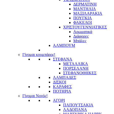
ΔΕΡΜΑΤΙΝΗ
ΜΑΝΤΗΛΙΑ
ΜΑΞΙΛΑΡΑΚΙΑ
ΠΟΥΓΚΙΑ
ΦΑΚΕΛΟΙ
ΧΡΙΣΤΟΥΓΕΝΝΙΑΤΙΚΕΣ
Αρωματικά
Διάφορες
Μπάλες
ΑΛΜΠΟΥΜ
Γίνομαι κουμπάρος!
ΣΤΕΦΑΝΑ
ΜΕΤΑΛΛΙΚΑ
ΠΟΡΣΕΛΑΝΗ
ΣΤΕΦΑΝΟΘΗΚΕΣ
ΛΑΜΠΑΔΕΣ
ΔΙΣΚΟΙ
ΚΑΡΑΦΕΣ
ΠΟΤΗΡΙΑ
Γίνομαι Νονός!
ΑΓΟΡΙ
ΠΑΠΟΥΤΣΑΚΙΑ
ΛΑΔΟΠΑΝΑ