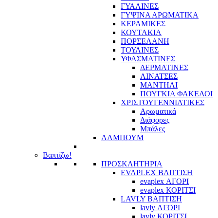
ΓΥΑΛΙΝΕΣ
ΓΥΨΙΝΑ ΑΡΩΜΑΤΙΚΑ
ΚΕΡΑΜΙΚΕΣ
ΚΟΥΤΑΚΙΑ
ΠΟΡΣΕΛΑΝΗ
ΤΟΥΛΙΝΕΣ
ΥΦΑΣΜΑΤΙΝΕΣ
ΔΕΡΜΑΤΙΝΕΣ
ΛΙΝΑΤΣΕΣ
ΜΑΝΤΗΛΙ
ΠΟΥΓΚΙΑ ΦΑΚΕΛΟΙ
ΧΡΙΣΤΟΥΓΕΝΝΙΑΤΙΚΕΣ
Αρωματικά
Διάφορες
Μπάλες
ΑΛΜΠΟΥΜ
Βαπτίζω!
ΠΡΟΣΚΛΗΤΗΡΙΑ
EVAPLEX ΒΑΠΤΙΣΗ
evaplex ΑΓΟΡΙ
evaplex ΚΟΡΙΤΣΙ
LAVLY ΒΑΠΤΙΣΗ
lavly ΑΓΟΡΙ
lavly ΚΟΡΙΤΣΙ