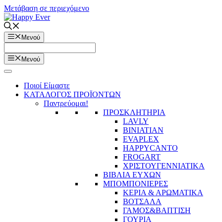
Μετάβαση σε περιεχόμενο
Μενού
Μενού
Ποιοί Είμαστε
ΚΑΤΑΛΟΓΟΣ ΠΡΟΪΟΝΤΩΝ
Παντρεύομαι!
ΠΡΟΣΚΛΗΤΗΡΙΑ
LAVLY
BINIATIAN
EVAPLEX
HAPPYCANTO
FROGART
ΧΡΙΣΤΟΥΓΕΝΝΙΑΤΙΚΑ
ΒΙΒΛΙΑ ΕΥΧΩΝ
ΜΠΟΜΠΟΝΙΕΡΕΣ
ΚΕΡΙΑ & ΑΡΩΜΑΤΙΚΑ
ΒΟΤΣΑΛΑ
ΓΑΜΟΣ&ΒΑΠΤΙΣΗ
ΓΟΥΡΙΑ