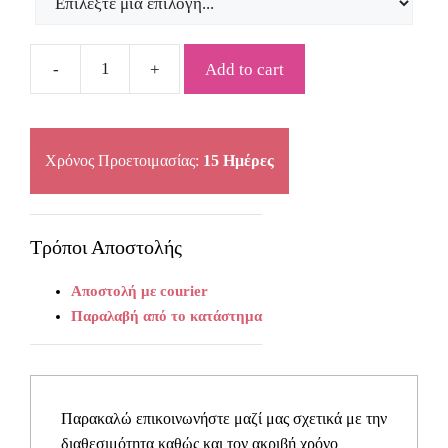
Add to cart
Μαρτυρικά
Celfie
&
Co
Χρόνος Προετοιμασίας:
15 Ημέρες
D36
quantity
Τρόποι Αποστολής
Αποστολή με courier
Παραλαβή από το κατάστημα
Παρακαλώ επικοινωνήστε μαζί μας σχετικά με την
διαθεσιμότητα καθώς και τον ακριβή χρόνο