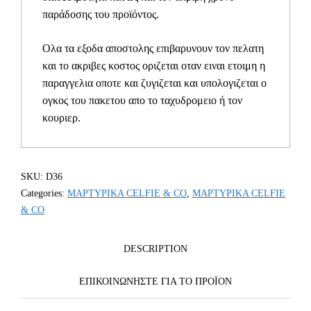
παράδοσης του προϊόντος.
Ολα τα εξοδα αποστολης επιβαρυνουν τον πελατη
και το ακριβες κοστος οριζεται οταν ειναι ετοιμη η
παραγγελια οποτε και ζυγιζεται και υπολογιζεται ο
ογκος του πακετου απο το ταχυδρομειο ή τον
κουριερ.
SKU:
D36
Categories:
ΜΑΡΤΥΡΙΚΑ CELFIE & CO
,
ΜΑΡΤΥΡΙΚΑ CELFIE
& CO
DESCRIPTION
ΕΠΙΚΟΙΝΩΝΗΣΤΕ ΓΙΑ ΤΟ ΠΡΟΪOΝ