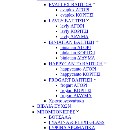
EVAPLEX ΒΑΠΤΙΣΗ
evaplex ΑΓΟΡΙ
evaplex ΚΟΡΙΤΣΙ
LAVLY ΒΑΠΤΙΣΗ
lavly ΑΓΟΡΙ
lavly ΚΟΡΙΤΣΙ
lavly ΔΙΔΥΜΑ
ΒΙΝΙΑΤΙΑΝ ΒΑΠΤΙΣΗ
biniatian ΑΓΟΡΙ
biniatian ΚΟΡΙΤΣΙ
biniatian ΔΙΔΥΜΑ
HAPPYCANTO ΒΑΠΤΙΣΗ
happycanto ΑΓΟΡΙ
happycanto ΚΟΡΙΤΣΙ
FROGART ΒΑΠΤΙΣΗ
frogart ΑΓΟΡΙ
frogart ΚΟΡΙΤΣΙ
frogart ΔΙΔΥΜΑ
Χριστουγεννιάτικα
ΒΙΒΛΙΑ ΕΥΧΩΝ
ΜΠΟΜΠΟΝΙΕΡΕΣ
ΒΟΤΣΑΛΑ
ΓΥΑΛΙΝΑ & PLEXI GLASS
ΓΥΨΙΝΑ ΑΡΩΜΑΤΙΚΑ