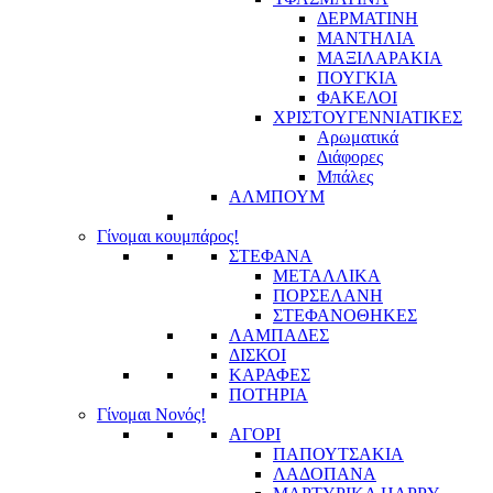
ΔΕΡΜΑΤΙΝΗ
ΜΑΝΤΗΛΙΑ
ΜΑΞΙΛΑΡΑΚΙΑ
ΠΟΥΓΚΙΑ
ΦΑΚΕΛΟΙ
ΧΡΙΣΤΟΥΓΕΝΝΙΑΤΙΚΕΣ
Αρωματικά
Διάφορες
Μπάλες
ΑΛΜΠΟΥΜ
Γίνομαι κουμπάρος!
ΣΤΕΦΑΝΑ
ΜΕΤΑΛΛΙΚΑ
ΠΟΡΣΕΛΑΝΗ
ΣΤΕΦΑΝΟΘΗΚΕΣ
ΛΑΜΠΑΔΕΣ
ΔΙΣΚΟΙ
ΚΑΡΑΦΕΣ
ΠΟΤΗΡΙΑ
Γίνομαι Νονός!
ΑΓΟΡΙ
ΠΑΠΟΥΤΣΑΚΙΑ
ΛΑΔΟΠΑΝΑ