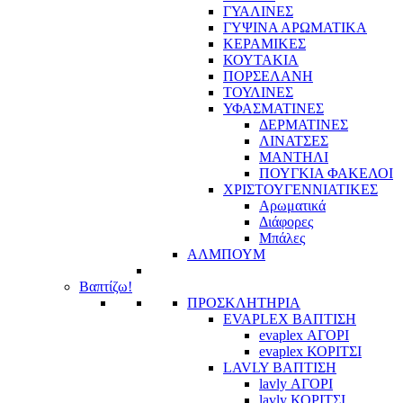
ΓΥΑΛΙΝΕΣ
ΓΥΨΙΝΑ ΑΡΩΜΑΤΙΚΑ
ΚΕΡΑΜΙΚΕΣ
ΚΟΥΤΑΚΙΑ
ΠΟΡΣΕΛΑΝΗ
ΤΟΥΛΙΝΕΣ
ΥΦΑΣΜΑΤΙΝΕΣ
ΔΕΡΜΑΤΙΝΕΣ
ΛΙΝΑΤΣΕΣ
ΜΑΝΤΗΛΙ
ΠΟΥΓΚΙΑ ΦΑΚΕΛΟΙ
ΧΡΙΣΤΟΥΓΕΝΝΙΑΤΙΚΕΣ
Αρωματικά
Διάφορες
Μπάλες
ΑΛΜΠΟΥΜ
Βαπτίζω!
ΠΡΟΣΚΛΗΤΗΡΙΑ
EVAPLEX ΒΑΠΤΙΣΗ
evaplex ΑΓΟΡΙ
evaplex ΚΟΡΙΤΣΙ
LAVLY ΒΑΠΤΙΣΗ
lavly ΑΓΟΡΙ
lavly ΚΟΡΙΤΣΙ