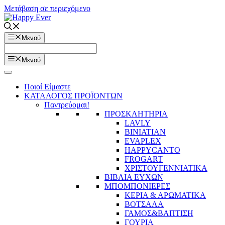
Μετάβαση σε περιεχόμενο
Μενού
Μενού
Ποιοί Είμαστε
ΚΑΤΑΛΟΓΟΣ ΠΡΟΪΟΝΤΩΝ
Παντρεύομαι!
ΠΡΟΣΚΛΗΤΗΡΙΑ
LAVLY
BINIATIAN
EVAPLEX
HAPPYCANTO
FROGART
ΧΡΙΣΤΟΥΓΕΝΝΙΑΤΙΚΑ
ΒΙΒΛΙΑ ΕΥΧΩΝ
ΜΠΟΜΠΟΝΙΕΡΕΣ
ΚΕΡΙΑ & ΑΡΩΜΑΤΙΚΑ
ΒΟΤΣΑΛΑ
ΓΑΜΟΣ&ΒΑΠΤΙΣΗ
ΓΟΥΡΙΑ