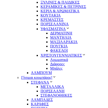
ΞΥΛΙΝΕΣ & ΠΑΙΔΙΚΕΣ
ΚΕΡΑΜΙΚΕΣ & ΠΕΤΡΙΝΕΣ
ΚΕΡΙΑ & ΑΡΩΜΑΤΙΚΑ
ΚΟΥΤΑΚΙΑ
ΚΡΕΜΑΣΤΕΣ
ΠΟΡΣΕΛΑΝΙΝΑ
ΥΦΑΣΜΑΤΙΝA
ΔΕΡΜΑΤΙΝΗ
ΜΑΝΤΗΛΙΑ
ΜΑΞΙΛΑΡΑΚΙΑ
ΠΟΥΓΚΙΑ
ΦΑΚΕΛΟΙ
ΧΡΙΣΤΟΥΓΕΝΝΙΑΤΙΚΕΣ
Αρωματικά
Διάφορες
Μπάλες
ΑΛΜΠΟΥΜ
Γίνομαι κουμπάρος!
ΣΤΕΦΑΝΑ
ΜΕΤΑΛΛΙΚΑ
ΠΟΡΣΕΛΑΝΗ
ΣΤΕΦΑΝΟΘΗΚΕΣ
ΛΑΜΠΑΔΕΣ
ΚΑΡΑΦΕΣ