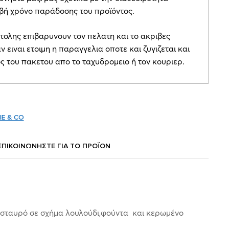
ιβή χρόνο παράδοσης του προϊόντος.
τολης επιβαρυνουν τον πελατη και το ακριβες
ν ειναι ετοιμη η παραγγελια οποτε και ζυγιζεται και
ος του πακετου απο το ταχυδρομειο ή τον κουριερ.
IE & CO
ΕΠΙΚΟΙΝΩΝΗΣΤΕ ΓΙΑ ΤΟ ΠΡΟΪOΝ
 σταυρό σε σχήμα λουλούδι,φούντα και κερωμένο