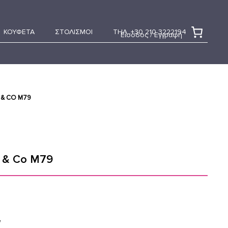
ΚΟΥΦΕΤΑ
ΣΤΟΛΙΣΜΟΙ
ΤΗΛ. +30 210 3222194
Είσοδος / Εγγραφή
 & CO M79
e & Co M79