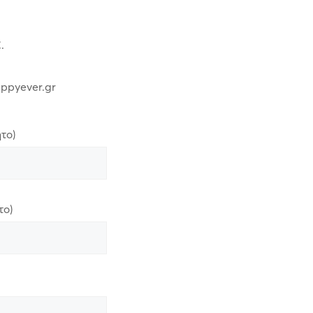
.
appyever.gr
το)
το)