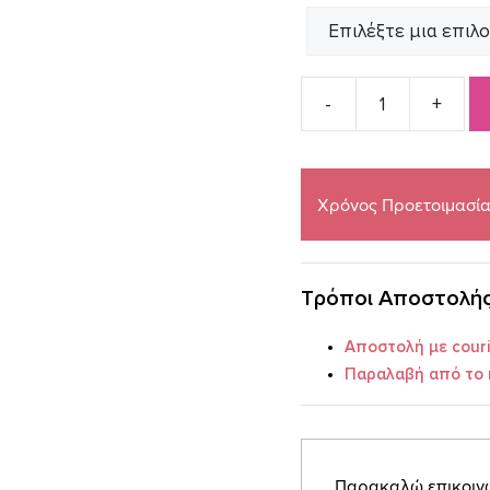
Μαρτυρικά
Celfie
&
Co
Χρόνος Προετοιμασία
M79
quantity
Τρόποι Αποστολή
Αποστολή με couri
Παραλαβή από το
Παρακαλώ επικοινων