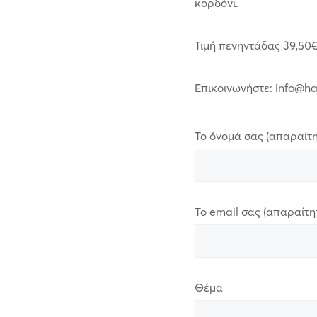
κορδόνι.
Τιμή πενηντάδας 39,50€
Επικοινωνήστε: info@h
Το όνομά σας (απαραίτη
Το email σας (απαραίτη
Θέμα