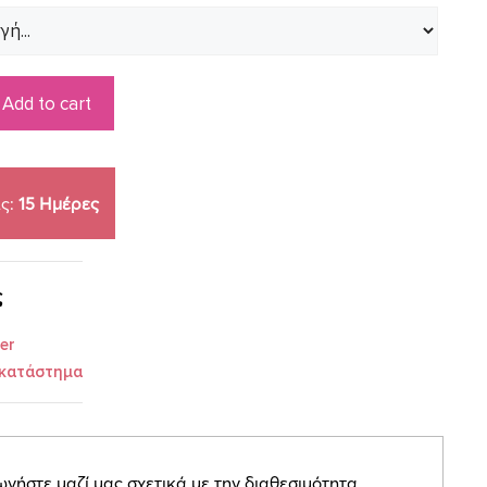
Add to cart
ς:
15 Ημέρες
ς
er
 κατάστημα
ήστε μαζί μας σχετικά με την διαθεσιμότητα