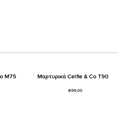
Co M75
Μαρτυρικά Celfie & Co T90
€
99,00