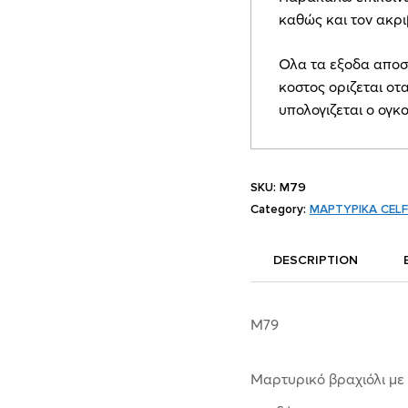
καθώς και τον ακρ
Ολα τα εξοδα αποσ
κοστος οριζεται οτα
υπολογιζεται ο ογκ
SKU:
M79
Category:
ΜΑΡΤΥΡΙΚΑ CELF
DESCRIPTION
M79
Μαρτυρικό βραχιόλι με