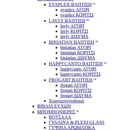
EVAPLEX ΒΑΠΤΙΣΗ
evaplex ΑΓΟΡΙ
evaplex ΚΟΡΙΤΣΙ
LAVLY ΒΑΠΤΙΣΗ
lavly ΑΓΟΡΙ
lavly ΚΟΡΙΤΣΙ
lavly ΔΙΔΥΜΑ
ΒΙΝΙΑΤΙΑΝ ΒΑΠΤΙΣΗ
biniatian ΑΓΟΡΙ
biniatian ΚΟΡΙΤΣΙ
biniatian ΔΙΔΥΜΑ
HAPPYCANTO ΒΑΠΤΙΣΗ
happycanto ΑΓΟΡΙ
happycanto ΚΟΡΙΤΣΙ
FROGART ΒΑΠΤΙΣΗ
frogart ΑΓΟΡΙ
frogart ΚΟΡΙΤΣΙ
frogart ΔΙΔΥΜΑ
Χριστουγεννιάτικα
ΒΙΒΛΙΑ ΕΥΧΩΝ
ΜΠΟΜΠΟΝΙΕΡΕΣ
ΒΟΤΣΑΛΑ
ΓΥΑΛΙΝΑ & PLEXI GLASS
ΓΥΨΙΝΑ ΑΡΩΜΑΤΙΚΑ