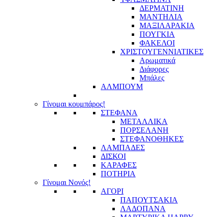
ΔΕΡΜΑΤΙΝΗ
ΜΑΝΤΗΛΙΑ
ΜΑΞΙΛΑΡΑΚΙΑ
ΠΟΥΓΚΙΑ
ΦΑΚΕΛΟΙ
ΧΡΙΣΤΟΥΓΕΝΝΙΑΤΙΚΕΣ
Αρωματικά
Διάφορες
Μπάλες
ΑΛΜΠΟΥΜ
Γίνομαι κουμπάρος!
ΣΤΕΦΑΝΑ
ΜΕΤΑΛΛΙΚΑ
ΠΟΡΣΕΛΑΝΗ
ΣΤΕΦΑΝΟΘΗΚΕΣ
ΛΑΜΠΑΔΕΣ
ΔΙΣΚΟΙ
ΚΑΡΑΦΕΣ
ΠΟΤΗΡΙΑ
Γίνομαι Νονός!
ΑΓΟΡΙ
ΠΑΠΟΥΤΣΑΚΙΑ
ΛΑΔΟΠΑΝΑ