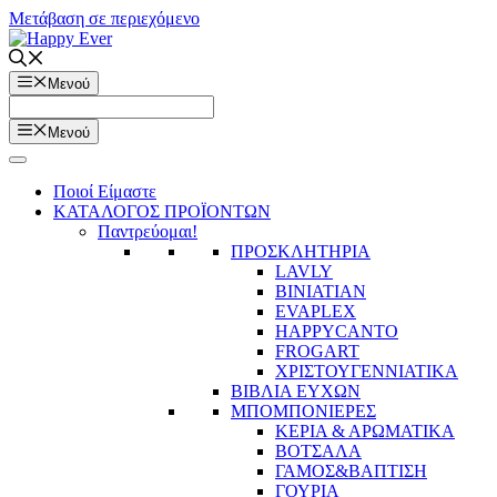
Μετάβαση σε περιεχόμενο
Μενού
Μενού
Ποιοί Είμαστε
ΚΑΤΑΛΟΓΟΣ ΠΡΟΪΟΝΤΩΝ
Παντρεύομαι!
ΠΡΟΣΚΛΗΤΗΡΙΑ
LAVLY
BINIATIAN
EVAPLEX
HAPPYCANTO
FROGART
ΧΡΙΣΤΟΥΓΕΝΝΙΑΤΙΚΑ
ΒΙΒΛΙΑ ΕΥΧΩΝ
ΜΠΟΜΠΟΝΙΕΡΕΣ
ΚΕΡΙΑ & ΑΡΩΜΑΤΙΚΑ
ΒΟΤΣΑΛΑ
ΓΑΜΟΣ&ΒΑΠΤΙΣΗ
ΓΟΥΡΙΑ