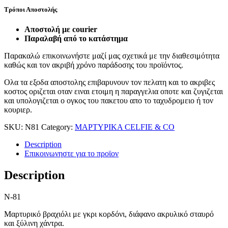
Τρόποι Αποστολής
Αποστολή με courier
Παραλαβή από το κατάστημα
Παρακαλώ επικοινωνήστε μαζί μας σχετικά με την διαθεσιμότητα
καθώς και τον ακριβή χρόνο παράδοσης του προϊόντος.
Ολα τα εξοδα αποστολης επιβαρυνουν τον πελατη και το ακριβες
κοστος οριζεται οταν ειναι ετοιμη η παραγγελια οποτε και ζυγιζεται
και υπολογιζεται ο ογκος του πακετου απο το ταχυδρομειο ή τον
κουριερ.
SKU:
N81
Category:
ΜΑΡΤΥΡΙΚΑ CELFIE & CO
Description
Επικοινωνηστε για το προϊoν
Description
N-81
Μαρτυρικό βραχιόλι με γκρι κορδόνι, διάφανο ακρυλικό σταυρό
και ξύλινη χάντρα.