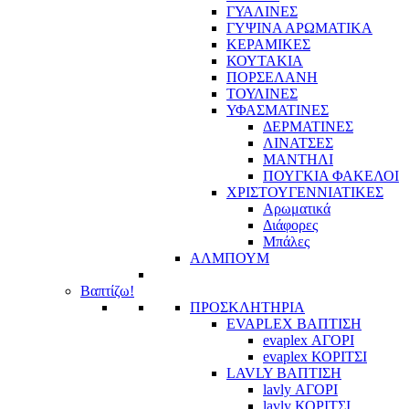
ΓΥΑΛΙΝΕΣ
ΓΥΨΙΝΑ ΑΡΩΜΑΤΙΚΑ
ΚΕΡΑΜΙΚΕΣ
ΚΟΥΤΑΚΙΑ
ΠΟΡΣΕΛΑΝΗ
ΤΟΥΛΙΝΕΣ
ΥΦΑΣΜΑΤΙΝΕΣ
ΔΕΡΜΑΤΙΝΕΣ
ΛΙΝΑΤΣΕΣ
ΜΑΝΤΗΛΙ
ΠΟΥΓΚΙΑ ΦΑΚΕΛΟΙ
ΧΡΙΣΤΟΥΓΕΝΝΙΑΤΙΚΕΣ
Αρωματικά
Διάφορες
Μπάλες
ΑΛΜΠΟΥΜ
Βαπτίζω!
ΠΡΟΣΚΛΗΤΗΡΙΑ
EVAPLEX ΒΑΠΤΙΣΗ
evaplex ΑΓΟΡΙ
evaplex ΚΟΡΙΤΣΙ
LAVLY ΒΑΠΤΙΣΗ
lavly ΑΓΟΡΙ
lavly ΚΟΡΙΤΣΙ