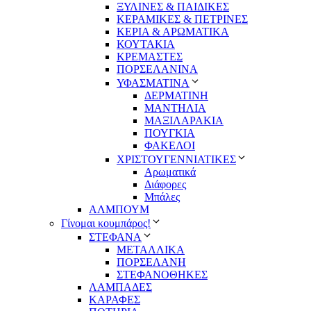
ΞΥΛΙΝΕΣ & ΠΑΙΔΙΚΕΣ
ΚΕΡΑΜΙΚΕΣ & ΠΕΤΡΙΝΕΣ
ΚΕΡΙΑ & ΑΡΩΜΑΤΙΚΑ
ΚΟΥΤΑΚΙΑ
ΚΡΕΜΑΣΤΕΣ
ΠΟΡΣΕΛΑΝΙΝΑ
ΥΦΑΣΜΑΤΙΝA
ΔΕΡΜΑΤΙΝΗ
ΜΑΝΤΗΛΙΑ
ΜΑΞΙΛΑΡΑΚΙΑ
ΠΟΥΓΚΙΑ
ΦΑΚΕΛΟΙ
ΧΡΙΣΤΟΥΓΕΝΝΙΑΤΙΚΕΣ
Αρωματικά
Διάφορες
Μπάλες
ΑΛΜΠΟΥΜ
Γίνομαι κουμπάρος!
ΣΤΕΦΑΝΑ
ΜΕΤΑΛΛΙΚΑ
ΠΟΡΣΕΛΑΝΗ
ΣΤΕΦΑΝΟΘΗΚΕΣ
ΛΑΜΠΑΔΕΣ
ΚΑΡΑΦΕΣ