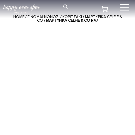
Μετάβαση
Me
σε
HOME
/
ΓΙΝΟΜΑΙ ΝΟΝΟΣ!
/
ΚΟΡΙΤΣΑΚΙ
/
ΜΑΡΤΥΡΙΚΑ CELFIE &
περιεχόμενο
CO
/ ΜΑΡΤΥΡΙΚΆ CELFIE & CO R47