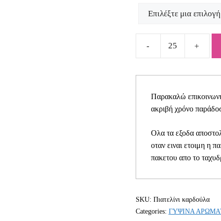
Πιατελίνι
καρδούλα
quantity
Παρακαλώ επικοινωνήσ
ακριβή χρόνο παράδοσ
Ολα τα εξοδα αποστολ
οταν ειναι ετοιμη η π
πακετου απο το ταχυδ
SKU:
Πιατελίνι καρδούλα
Categories:
ΓΥΨΙΝΑ ΑΡΩΜΑ