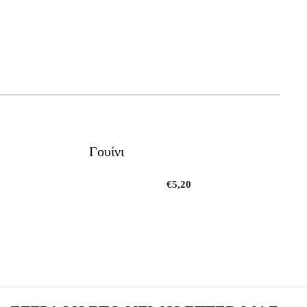
Γουίνι
€
5,20