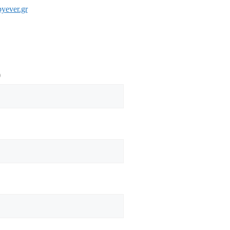
yever.gr
)