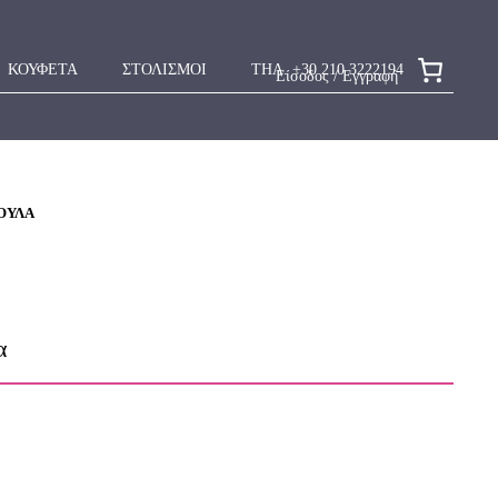
ΚΟΥΦΕΤΑ
ΣΤΟΛΙΣΜΟΙ
ΤΗΛ. +30 210 3222194
Είσοδος / Εγγραφή
ΔΟΎΛΑ
α