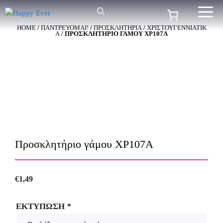
Μετάβαση
Me
σε
HOME
/
ΠΑΝΤΡΕΥΟΜΑΙ!
/
ΠΡΟΣΚΛΗΤΉΡΙΑ
/
ΧΡΙΣΤΟΥΓΕΝΝΙΑΤΙΚ
περιεχόμενο
Α
/ ΠΡΟΣΚΛΗΤΉΡΙΟ ΓΆΜΟΥ ΧΡ107Α
Προσκλητήριο γάμου ΧΡ107Α
€
1,49
ΕΚΤΥΠΩΣΗ
*