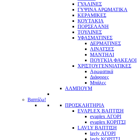
ΓΥΑΛΙΝΕΣ
ΓΥΨΙΝΑ ΑΡΩΜΑΤΙΚΑ
ΚΕΡΑΜΙΚΕΣ
ΚΟΥΤΑΚΙΑ
ΠΟΡΣΕΛΑΝΗ
ΤΟΥΛΙΝΕΣ
ΥΦΑΣΜΑΤΙΝΕΣ
ΔΕΡΜΑΤΙΝΕΣ
ΛΙΝΑΤΣΕΣ
ΜΑΝΤΗΛΙ
ΠΟΥΓΚΙΑ ΦΑΚΕΛΟΙ
ΧΡΙΣΤΟΥΓΕΝΝΙΑΤΙΚΕΣ
Αρωματικά
Διάφορες
Μπάλες
ΑΛΜΠΟΥΜ
Βαπτίζω!
ΠΡΟΣΚΛΗΤΗΡΙΑ
EVAPLEX ΒΑΠΤΙΣΗ
evaplex ΑΓΟΡΙ
evaplex ΚΟΡΙΤΣΙ
LAVLY ΒΑΠΤΙΣΗ
lavly ΑΓΟΡΙ
lavly ΚΟΡΙΤΣΙ