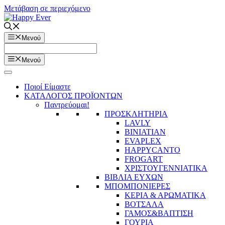
Μετάβαση σε περιεχόμενο
Μενού
Μενού
Ποιοί Είμαστε
ΚΑΤΑΛΟΓΟΣ ΠΡΟΪΟΝΤΩΝ
Παντρεύομαι!
ΠΡΟΣΚΛΗΤΗΡΙΑ
LAVLY
BINIATIAN
EVAPLEX
HAPPYCANTO
FROGART
ΧΡΙΣΤΟΥΓΕΝΝΙΑΤΙΚΑ
ΒΙΒΛΙΑ ΕΥΧΩΝ
ΜΠΟΜΠΟΝΙΕΡΕΣ
ΚΕΡΙΑ & ΑΡΩΜΑΤΙΚΑ
ΒΟΤΣΑΛΑ
ΓΑΜΟΣ&ΒΑΠΤΙΣΗ
ΓΟΥΡΙΑ