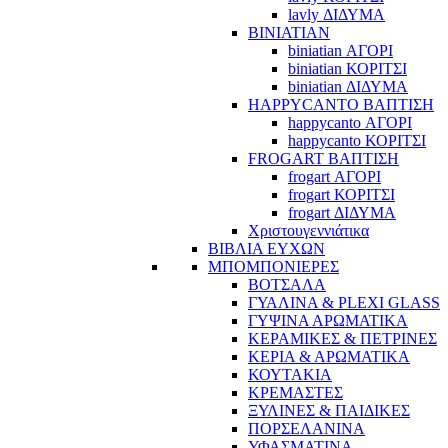
lavly ΔΙΔΥΜΑ
BINIATIAN
biniatian ΑΓΟΡΙ
biniatian ΚΟΡΙΤΣΙ
biniatian ΔΙΔΥΜΑ
HAPPYCANTO ΒΑΠΤΙΣΗ
happycanto ΑΓΟΡΙ
happycanto ΚΟΡΙΤΣΙ
FROGART ΒΑΠΤΙΣΗ
frogart ΑΓΟΡΙ
frogart ΚΟΡΙΤΣΙ
frogart ΔΙΔΥΜΑ
Χριστουγεννιάτικα
ΒΙΒΛΙΑ ΕΥΧΩΝ
ΜΠΟΜΠΟΝΙΕΡΕΣ
ΒΟΤΣΑΛΑ
ΓΥΑΛΙΝΑ & PLEXI GLASS
ΓΥΨΙΝΑ ΑΡΩΜΑΤΙΚΑ
ΚΕΡΑΜΙΚΕΣ & ΠΕΤΡΙΝΕΣ
ΚΕΡΙΑ & ΑΡΩΜΑΤΙΚΑ
ΚΟΥΤΑΚΙΑ
ΚΡΕΜΑΣΤΕΣ
ΞΥΛΙΝΕΣ & ΠΑΙΔΙΚΕΣ
ΠΟΡΣΕΛΑΝΙΝΑ
ΥΦΑΣΜΑΤΙΝA