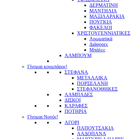
ΔΕΡΜΑΤΙΝΗ
ΜΑΝΤΗΛΙΑ
ΜΑΞΙΛΑΡΑΚΙΑ
ΠΟΥΓΚΙΑ
ΦΑΚΕΛΟΙ
ΧΡΙΣΤΟΥΓΕΝΝΙΑΤΙΚΕΣ
Αρωματικά
Διάφορες
Μπάλες
ΑΛΜΠΟΥΜ
Γίνομαι κουμπάρος!
ΣΤΕΦΑΝΑ
ΜΕΤΑΛΛΙΚΑ
ΠΟΡΣΕΛΑΝΗ
ΣΤΕΦΑΝΟΘΗΚΕΣ
ΛΑΜΠΑΔΕΣ
ΔΙΣΚΟΙ
ΚΑΡΑΦΕΣ
ΠΟΤΗΡΙΑ
Γίνομαι Νονός!
ΑΓΟΡΙ
ΠΑΠΟΥΤΣΑΚΙΑ
ΛΑΔΟΠΑΝΑ