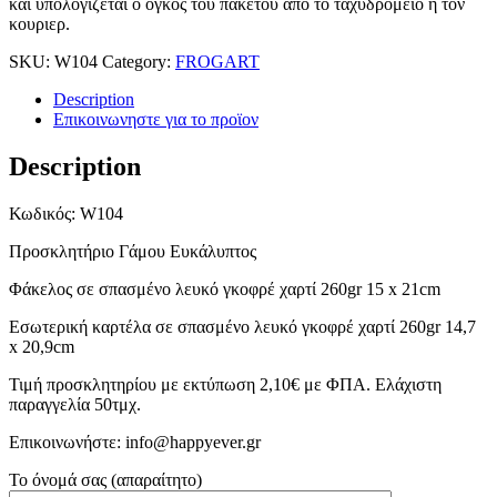
και υπολογιζεται ο ογκος του πακετου απο το ταχυδρομειο ή τον
κουριερ.
SKU:
W104
Category:
FROGART
Description
Επικοινωνηστε για το προϊoν
Description
Κωδικός: W104
Προσκλητήριο Γάμου Ευκάλυπτος
Φάκελος σε σπασμένο λευκό γκοφρέ χαρτί 260gr 15 x 21cm
Εσωτερική καρτέλα σε σπασμένο λευκό γκοφρέ χαρτί 260gr 14,7
x 20,9cm
Τιμή προσκλητηρίου με εκτύπωση 2,10€ με ΦΠΑ. Ελάχιστη
παραγγελία 50τμχ.
Επικοινωνήστε: info@happyever.gr
Το όνομά σας (απαραίτητο)