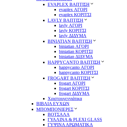
EVAPLEX ΒΑΠΤΙΣΗ
evaplex ΑΓΟΡΙ
evaplex ΚΟΡΙΤΣΙ
LAVLY ΒΑΠΤΙΣΗ
lavly ΑΓΟΡΙ
lavly ΚΟΡΙΤΣΙ
lavly ΔΙΔΥΜΑ
ΒΙΝΙΑΤΙΑΝ ΒΑΠΤΙΣΗ
biniatian ΑΓΟΡΙ
biniatian ΚΟΡΙΤΣΙ
biniatian ΔΙΔΥΜΑ
HAPPYCANTO ΒΑΠΤΙΣΗ
happycanto ΑΓΟΡΙ
happycanto ΚΟΡΙΤΣΙ
FROGART ΒΑΠΤΙΣΗ
frogart ΑΓΟΡΙ
frogart ΚΟΡΙΤΣΙ
frogart ΔΙΔΥΜΑ
Χριστουγεννιάτικα
ΒΙΒΛΙΑ ΕΥΧΩΝ
ΜΠΟΜΠΟΝΙΕΡΕΣ
ΒΟΤΣΑΛΑ
ΓΥΑΛΙΝΑ & PLEXI GLASS
ΓΥΨΙΝΑ ΑΡΩΜΑΤΙΚΑ