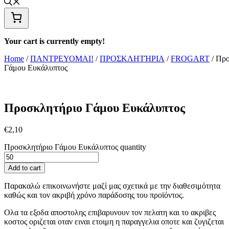
Your cart is currently empty!
Home
/
ΠΑΝΤΡΕΥΟΜΑΙ!
/
ΠΡΟΣΚΛΗΤΉΡΙΑ
/
FROGART
/ Πρ
Γάμου Ευκάλυπτος
Προσκλητήριο Γάμου Ευκάλυπτος
€
2,10
Προσκλητήριο Γάμου Ευκάλυπτος quantity
Add to cart
Παρακαλώ επικοινωνήστε μαζί μας σχετικά με την διαθεσιμότητα
καθώς και τον ακριβή χρόνο παράδοσης του προϊόντος.
Ολα τα εξοδα αποστολης επιβαρυνουν τον πελατη και το ακριβες
κοστος οριζεται οταν ειναι ετοιμη η παραγγελια οποτε και ζυγιζεται