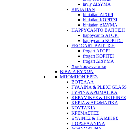
lavly ΔΙΔΥΜΑ
BINIATIAN
biniatian ΑΓΟΡΙ
biniatian ΚΟΡΙΤΣΙ
biniatian ΔΙΔΥΜΑ
HAPPYCANTO ΒΑΠΤΙΣΗ
happycanto ΑΓΟΡΙ
happycanto ΚΟΡΙΤΣΙ
FROGART ΒΑΠΤΙΣΗ
frogart ΑΓΟΡΙ
frogart ΚΟΡΙΤΣΙ
frogart ΔΙΔΥΜΑ
Χριστουγεννιάτικα
ΒΙΒΛΙΑ ΕΥΧΩΝ
ΜΠΟΜΠΟΝΙΕΡΕΣ
ΒΟΤΣΑΛΑ
ΓΥΑΛΙΝΑ & PLEXI GLASS
ΓΥΨΙΝΑ ΑΡΩΜΑΤΙΚΑ
ΚΕΡΑΜΙΚΕΣ & ΠΕΤΡΙΝΕΣ
ΚΕΡΙΑ & ΑΡΩΜΑΤΙΚΑ
ΚΟΥΤΑΚΙΑ
ΚΡΕΜΑΣΤΕΣ
ΞΥΛΙΝΕΣ & ΠΑΙΔΙΚΕΣ
ΠΟΡΣΕΛΑΝΙΝΑ
ΥΦΑΣΜΑΤΙΝA