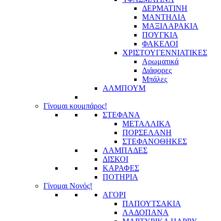
ΔΕΡΜΑΤΙΝΗ
ΜΑΝΤΗΛΙΑ
ΜΑΞΙΛΑΡΑΚΙΑ
ΠΟΥΓΚΙΑ
ΦΑΚΕΛΟΙ
ΧΡΙΣΤΟΥΓΕΝΝΙΑΤΙΚΕΣ
Αρωματικά
Διάφορες
Μπάλες
ΑΛΜΠΟΥΜ
Γίνομαι κουμπάρος!
ΣΤΕΦΑΝΑ
ΜΕΤΑΛΛΙΚΑ
ΠΟΡΣΕΛΑΝΗ
ΣΤΕΦΑΝΟΘΗΚΕΣ
ΛΑΜΠΑΔΕΣ
ΔΙΣΚΟΙ
ΚΑΡΑΦΕΣ
ΠΟΤΗΡΙΑ
Γίνομαι Νονός!
ΑΓΟΡΙ
ΠΑΠΟΥΤΣΑΚΙΑ
ΛΑΔΟΠΑΝΑ