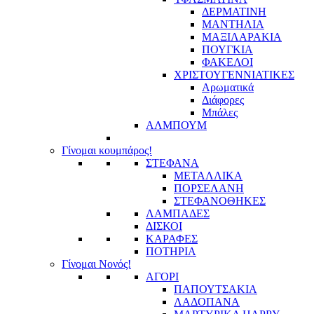
ΔΕΡΜΑΤΙΝΗ
ΜΑΝΤΗΛΙΑ
ΜΑΞΙΛΑΡΑΚΙΑ
ΠΟΥΓΚΙΑ
ΦΑΚΕΛΟΙ
ΧΡΙΣΤΟΥΓΕΝΝΙΑΤΙΚΕΣ
Αρωματικά
Διάφορες
Μπάλες
ΑΛΜΠΟΥΜ
Γίνομαι κουμπάρος!
ΣΤΕΦΑΝΑ
ΜΕΤΑΛΛΙΚΑ
ΠΟΡΣΕΛΑΝΗ
ΣΤΕΦΑΝΟΘΗΚΕΣ
ΛΑΜΠΑΔΕΣ
ΔΙΣΚΟΙ
ΚΑΡΑΦΕΣ
ΠΟΤΗΡΙΑ
Γίνομαι Νονός!
ΑΓΟΡΙ
ΠΑΠΟΥΤΣΑΚΙΑ
ΛΑΔΟΠΑΝΑ