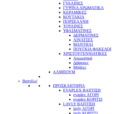
ΓΥΑΛΙΝΕΣ
ΓΥΨΙΝΑ ΑΡΩΜΑΤΙΚΑ
ΚΕΡΑΜΙΚΕΣ
ΚΟΥΤΑΚΙΑ
ΠΟΡΣΕΛΑΝΗ
ΤΟΥΛΙΝΕΣ
ΥΦΑΣΜΑΤΙΝΕΣ
ΔΕΡΜΑΤΙΝΕΣ
ΛΙΝΑΤΣΕΣ
ΜΑΝΤΗΛΙ
ΠΟΥΓΚΙΑ ΦΑΚΕΛΟΙ
ΧΡΙΣΤΟΥΓΕΝΝΙΑΤΙΚΕΣ
Αρωματικά
Διάφορες
Μπάλες
ΑΛΜΠΟΥΜ
Βαπτίζω!
ΠΡΟΣΚΛΗΤΗΡΙΑ
EVAPLEX ΒΑΠΤΙΣΗ
evaplex ΑΓΟΡΙ
evaplex ΚΟΡΙΤΣΙ
LAVLY ΒΑΠΤΙΣΗ
lavly ΑΓΟΡΙ
lavly ΚΟΡΙΤΣΙ