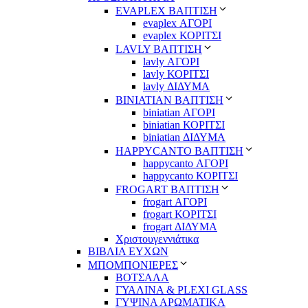
EVAPLEX ΒΑΠΤΙΣΗ
evaplex ΑΓΟΡΙ
evaplex ΚΟΡΙΤΣΙ
LAVLY ΒΑΠΤΙΣΗ
lavly ΑΓΟΡΙ
lavly ΚΟΡΙΤΣΙ
lavly ΔΙΔΥΜΑ
ΒΙΝΙΑΤΙΑΝ ΒΑΠΤΙΣΗ
biniatian ΑΓΟΡΙ
biniatian ΚΟΡΙΤΣΙ
biniatian ΔΙΔΥΜΑ
HAPPYCANTO ΒΑΠΤΙΣΗ
happycanto ΑΓΟΡΙ
happycanto ΚΟΡΙΤΣΙ
FROGART ΒΑΠΤΙΣΗ
frogart ΑΓΟΡΙ
frogart ΚΟΡΙΤΣΙ
frogart ΔΙΔΥΜΑ
Χριστουγεννιάτικα
ΒΙΒΛΙΑ ΕΥΧΩΝ
ΜΠΟΜΠΟΝΙΕΡΕΣ
ΒΟΤΣΑΛΑ
ΓΥΑΛΙΝΑ & PLEXI GLASS
ΓΥΨΙΝΑ ΑΡΩΜΑΤΙΚΑ