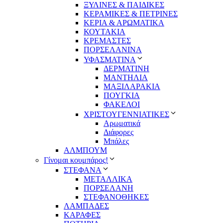
ΞΥΛΙΝΕΣ & ΠΑΙΔΙΚΕΣ
ΚΕΡΑΜΙΚΕΣ & ΠΕΤΡΙΝΕΣ
ΚΕΡΙΑ & ΑΡΩΜΑΤΙΚΑ
ΚΟΥΤΑΚΙΑ
ΚΡΕΜΑΣΤΕΣ
ΠΟΡΣΕΛΑΝΙΝΑ
ΥΦΑΣΜΑΤΙΝA
ΔΕΡΜΑΤΙΝΗ
ΜΑΝΤΗΛΙΑ
ΜΑΞΙΛΑΡΑΚΙΑ
ΠΟΥΓΚΙΑ
ΦΑΚΕΛΟΙ
ΧΡΙΣΤΟΥΓΕΝΝΙΑΤΙΚΕΣ
Αρωματικά
Διάφορες
Μπάλες
ΑΛΜΠΟΥΜ
Γίνομαι κουμπάρος!
ΣΤΕΦΑΝΑ
ΜΕΤΑΛΛΙΚΑ
ΠΟΡΣΕΛΑΝΗ
ΣΤΕΦΑΝΟΘΗΚΕΣ
ΛΑΜΠΑΔΕΣ
ΚΑΡΑΦΕΣ