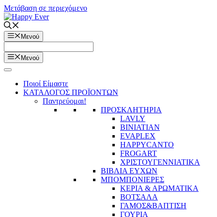
Μετάβαση σε περιεχόμενο
Μενού
Μενού
Ποιοί Είμαστε
ΚΑΤΑΛΟΓΟΣ ΠΡΟΪΟΝΤΩΝ
Παντρεύομαι!
ΠΡΟΣΚΛΗΤΗΡΙΑ
LAVLY
BINIATIAN
EVAPLEX
HAPPYCANTO
FROGART
ΧΡΙΣΤΟΥΓΕΝΝΙΑΤΙΚΑ
ΒΙΒΛΙΑ ΕΥΧΩΝ
ΜΠΟΜΠΟΝΙΕΡΕΣ
ΚΕΡΙΑ & ΑΡΩΜΑΤΙΚΑ
ΒΟΤΣΑΛΑ
ΓΑΜΟΣ&ΒΑΠΤΙΣΗ
ΓΟΥΡΙΑ