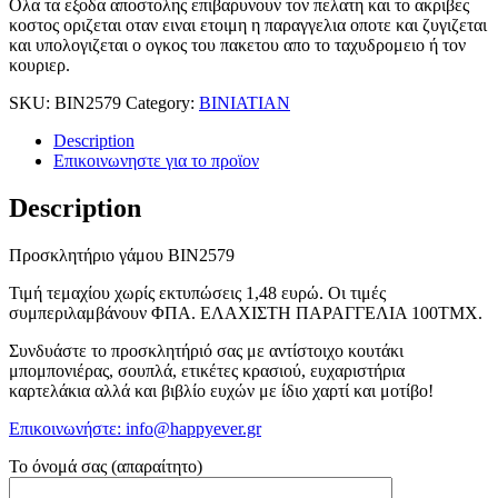
Ολα τα εξοδα αποστολης επιβαρυνουν τον πελατη και το ακριβες
κοστος οριζεται οταν ειναι ετοιμη η παραγγελια οποτε και ζυγιζεται
και υπολογιζεται ο ογκος του πακετου απο το ταχυδρομειο ή τον
κουριερ.
SKU:
BIN2579
Category:
BINIATIAN
Description
Επικοινωνηστε για το προϊoν
Description
Προσκλητήριο γάμου ΒΙΝ2579
Τιμή τεμαχίου χωρίς εκτυπώσεις 1,48 ευρώ. Οι τιμές
συμπεριλαμβάνουν ΦΠΑ. ΕΛΑΧΙΣΤΗ ΠΑΡΑΓΓΕΛΙΑ 100ΤΜΧ.
Συνδυάστε το προσκλητήριό σας με αντίστοιχο κουτάκι
μπομπονιέρας, σουπλά, ετικέτες κρασιού, ευχαριστήρια
καρτελάκια αλλά και βιβλίο ευχών με ίδιο χαρτί και μοτίβο!
Επικοινωνήστε: info@happyever.gr
Το όνομά σας (απαραίτητο)