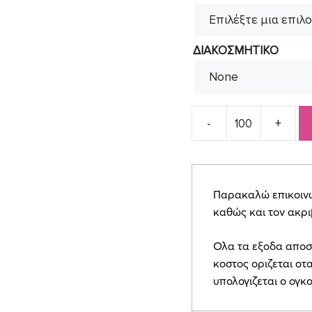
ΔΙΑΚΟΣΜΗΤΙΚΟ
Προσκλητήριο
γάμου
ΒΙΝ2592
quantity
Παρακαλώ επικοινων
καθώς και τον ακρ
Ολα τα εξοδα αποσ
κοστος οριζεται οτα
υπολογιζεται ο ογκ