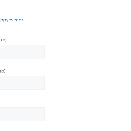
appyever.gr
το)
το)