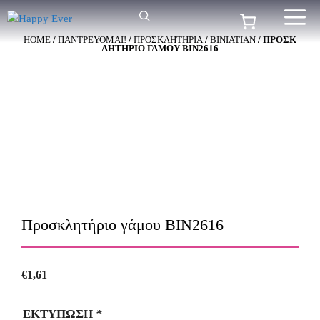
Μετάβαση
Me
σε
HOME
/
ΠΑΝΤΡΕΥΟΜΑΙ!
/
ΠΡΟΣΚΛΗΤΉΡΙΑ
/
BINIATIAN
/ ΠΡΟΣΚ
περιεχόμενο
ΛΗΤΉΡΙΟ ΓΆΜΟΥ ΒΙΝ2616
Προσκλητήριο γάμου ΒΙΝ2616
€
1,61
ΕΚΤΥΠΩΣΗ
*