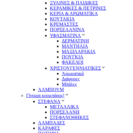
ΞΥΛΙΝΕΣ & ΠΑΙΔΙΚΕΣ
ΚΕΡΑΜΙΚΕΣ & ΠΕΤΡΙΝΕΣ
ΚΕΡΙΑ & ΑΡΩΜΑΤΙΚΑ
ΚΟΥΤΑΚΙΑ
ΚΡΕΜΑΣΤΕΣ
ΠΟΡΣΕΛΑΝΙΝΑ
ΥΦΑΣΜΑΤΙΝA
ΔΕΡΜΑΤΙΝΗ
ΜΑΝΤΗΛΙΑ
ΜΑΞΙΛΑΡΑΚΙΑ
ΠΟΥΓΚΙΑ
ΦΑΚΕΛΟΙ
ΧΡΙΣΤΟΥΓΕΝΝΙΑΤΙΚΕΣ
Αρωματικά
Διάφορες
Μπάλες
ΑΛΜΠΟΥΜ
Γίνομαι κουμπάρος!
ΣΤΕΦΑΝΑ
ΜΕΤΑΛΛΙΚΑ
ΠΟΡΣΕΛΑΝΗ
ΣΤΕΦΑΝΟΘΗΚΕΣ
ΛΑΜΠΑΔΕΣ
ΚΑΡΑΦΕΣ