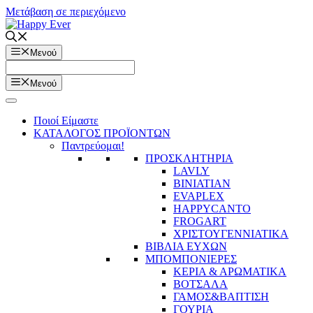
Μετάβαση σε περιεχόμενο
Μενού
Μενού
Ποιοί Είμαστε
ΚΑΤΑΛΟΓΟΣ ΠΡΟΪΟΝΤΩΝ
Παντρεύομαι!
ΠΡΟΣΚΛΗΤΗΡΙΑ
LAVLY
BINIATIAN
EVAPLEX
HAPPYCANTO
FROGART
ΧΡΙΣΤΟΥΓΕΝΝΙΑΤΙΚΑ
ΒΙΒΛΙΑ ΕΥΧΩΝ
ΜΠΟΜΠΟΝΙΕΡΕΣ
ΚΕΡΙΑ & ΑΡΩΜΑΤΙΚΑ
ΒΟΤΣΑΛΑ
ΓΑΜΟΣ&ΒΑΠΤΙΣΗ
ΓΟΥΡΙΑ