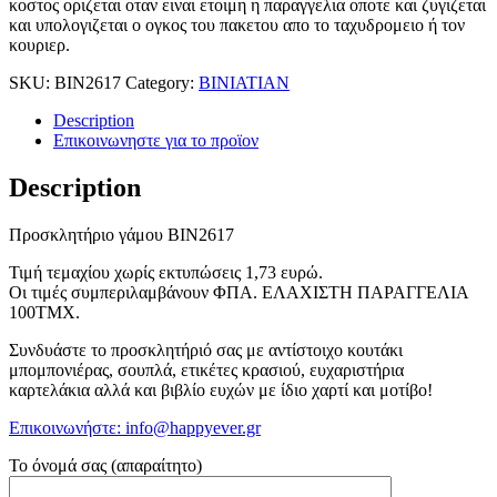
κοστος οριζεται οταν ειναι ετοιμη η παραγγελια οποτε και ζυγιζεται
και υπολογιζεται ο ογκος του πακετου απο το ταχυδρομειο ή τον
κουριερ.
SKU:
BIN2617
Category:
BINIATIAN
Description
Επικοινωνηστε για το προϊoν
Description
Προσκλητήριο γάμου ΒΙΝ2617
Τιμή τεμαχίου χωρίς εκτυπώσεις 1,73 ευρώ.
Οι τιμές συμπεριλαμβάνουν ΦΠΑ. ΕΛΑΧΙΣΤΗ ΠΑΡΑΓΓΕΛΙΑ
100ΤΜΧ.
Συνδυάστε το προσκλητήριό σας με αντίστοιχο κουτάκι
μπομπονιέρας, σουπλά, ετικέτες κρασιού, ευχαριστήρια
καρτελάκια αλλά και βιβλίο ευχών με ίδιο χαρτί και μοτίβο!
Επικοινωνήστε: info@happyever.gr
Το όνομά σας (απαραίτητο)