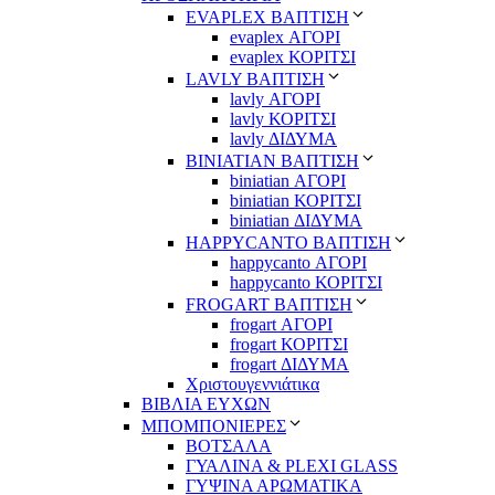
EVAPLEX ΒΑΠΤΙΣΗ
evaplex ΑΓΟΡΙ
evaplex ΚΟΡΙΤΣΙ
LAVLY ΒΑΠΤΙΣΗ
lavly ΑΓΟΡΙ
lavly ΚΟΡΙΤΣΙ
lavly ΔΙΔΥΜΑ
ΒΙΝΙΑΤΙΑΝ ΒΑΠΤΙΣΗ
biniatian ΑΓΟΡΙ
biniatian ΚΟΡΙΤΣΙ
biniatian ΔΙΔΥΜΑ
HAPPYCANTO ΒΑΠΤΙΣΗ
happycanto ΑΓΟΡΙ
happycanto ΚΟΡΙΤΣΙ
FROGART ΒΑΠΤΙΣΗ
frogart ΑΓΟΡΙ
frogart ΚΟΡΙΤΣΙ
frogart ΔΙΔΥΜΑ
Χριστουγεννιάτικα
ΒΙΒΛΙΑ ΕΥΧΩΝ
ΜΠΟΜΠΟΝΙΕΡΕΣ
ΒΟΤΣΑΛΑ
ΓΥΑΛΙΝΑ & PLEXI GLASS
ΓΥΨΙΝΑ ΑΡΩΜΑΤΙΚΑ