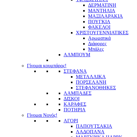
ΔΕΡΜΑΤΙΝΗ
ΜΑΝΤΗΛΙΑ
ΜΑΞΙΛΑΡΑΚΙΑ
ΠΟΥΓΚΙΑ
ΦΑΚΕΛΟΙ
ΧΡΙΣΤΟΥΓΕΝΝΙΑΤΙΚΕΣ
Αρωματικά
Διάφορες
Μπάλες
ΑΛΜΠΟΥΜ
Γίνομαι κουμπάρος!
ΣΤΕΦΑΝΑ
ΜΕΤΑΛΛΙΚΑ
ΠΟΡΣΕΛΑΝΗ
ΣΤΕΦΑΝΟΘΗΚΕΣ
ΛΑΜΠΑΔΕΣ
ΔΙΣΚΟΙ
ΚΑΡΑΦΕΣ
ΠΟΤΗΡΙΑ
Γίνομαι Νονός!
ΑΓΟΡΙ
ΠΑΠΟΥΤΣΑΚΙΑ
ΛΑΔΟΠΑΝΑ