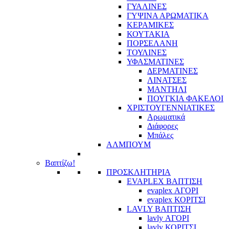
ΓΥΑΛΙΝΕΣ
ΓΥΨΙΝΑ ΑΡΩΜΑΤΙΚΑ
ΚΕΡΑΜΙΚΕΣ
ΚΟΥΤΑΚΙΑ
ΠΟΡΣΕΛΑΝΗ
ΤΟΥΛΙΝΕΣ
ΥΦΑΣΜΑΤΙΝΕΣ
ΔΕΡΜΑΤΙΝΕΣ
ΛΙΝΑΤΣΕΣ
ΜΑΝΤΗΛΙ
ΠΟΥΓΚΙΑ ΦΑΚΕΛΟΙ
ΧΡΙΣΤΟΥΓΕΝΝΙΑΤΙΚΕΣ
Αρωματικά
Διάφορες
Μπάλες
ΑΛΜΠΟΥΜ
Βαπτίζω!
ΠΡΟΣΚΛΗΤΗΡΙΑ
EVAPLEX ΒΑΠΤΙΣΗ
evaplex ΑΓΟΡΙ
evaplex ΚΟΡΙΤΣΙ
LAVLY ΒΑΠΤΙΣΗ
lavly ΑΓΟΡΙ
lavly ΚΟΡΙΤΣΙ