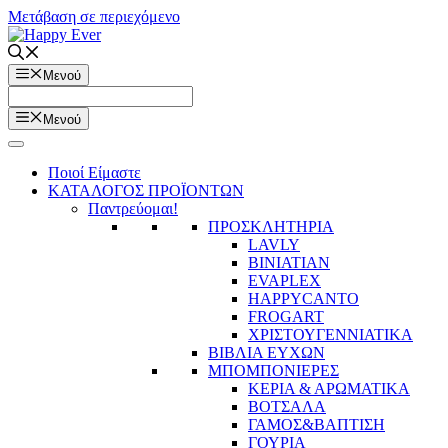
Μετάβαση σε περιεχόμενο
Μενού
Μενού
Ποιοί Είμαστε
ΚΑΤΑΛΟΓΟΣ ΠΡΟΪΟΝΤΩΝ
Παντρεύομαι!
ΠΡΟΣΚΛΗΤΗΡΙΑ
LAVLY
BINIATIAN
EVAPLEX
HAPPYCANTO
FROGART
ΧΡΙΣΤΟΥΓΕΝΝΙΑΤΙΚΑ
ΒΙΒΛΙΑ ΕΥΧΩΝ
ΜΠΟΜΠΟΝΙΕΡΕΣ
ΚΕΡΙΑ & ΑΡΩΜΑΤΙΚΑ
ΒΟΤΣΑΛΑ
ΓΑΜΟΣ&ΒΑΠΤΙΣΗ
ΓΟΥΡΙΑ