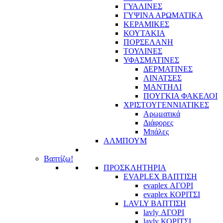
ΓΥΑΛΙΝΕΣ
ΓΥΨΙΝΑ ΑΡΩΜΑΤΙΚΑ
ΚΕΡΑΜΙΚΕΣ
ΚΟΥΤΑΚΙΑ
ΠΟΡΣΕΛΑΝΗ
ΤΟΥΛΙΝΕΣ
ΥΦΑΣΜΑΤΙΝΕΣ
ΔΕΡΜΑΤΙΝΕΣ
ΛΙΝΑΤΣΕΣ
ΜΑΝΤΗΛΙ
ΠΟΥΓΚΙΑ ΦΑΚΕΛΟΙ
ΧΡΙΣΤΟΥΓΕΝΝΙΑΤΙΚΕΣ
Αρωματικά
Διάφορες
Μπάλες
ΑΛΜΠΟΥΜ
Βαπτίζω!
ΠΡΟΣΚΛΗΤΗΡΙΑ
EVAPLEX ΒΑΠΤΙΣΗ
evaplex ΑΓΟΡΙ
evaplex ΚΟΡΙΤΣΙ
LAVLY ΒΑΠΤΙΣΗ
lavly ΑΓΟΡΙ
lavly ΚΟΡΙΤΣΙ