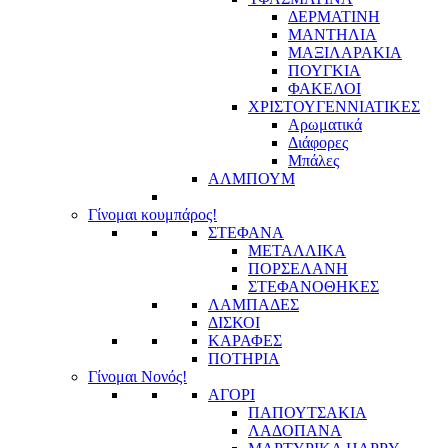
ΔΕΡΜΑΤΙΝΗ
ΜΑΝΤΗΛΙΑ
ΜΑΞΙΛΑΡΑΚΙΑ
ΠΟΥΓΚΙΑ
ΦΑΚΕΛΟΙ
ΧΡΙΣΤΟΥΓΕΝΝΙΑΤΙΚΕΣ
Αρωματικά
Διάφορες
Μπάλες
ΑΛΜΠΟΥΜ
Γίνομαι κουμπάρος!
ΣΤΕΦΑΝΑ
ΜΕΤΑΛΛΙΚΑ
ΠΟΡΣΕΛΑΝΗ
ΣΤΕΦΑΝΟΘΗΚΕΣ
ΛΑΜΠΑΔΕΣ
ΔΙΣΚΟΙ
ΚΑΡΑΦΕΣ
ΠΟΤΗΡΙΑ
Γίνομαι Νονός!
ΑΓΟΡΙ
ΠΑΠΟΥΤΣΑΚΙΑ
ΛΑΔΟΠΑΝΑ