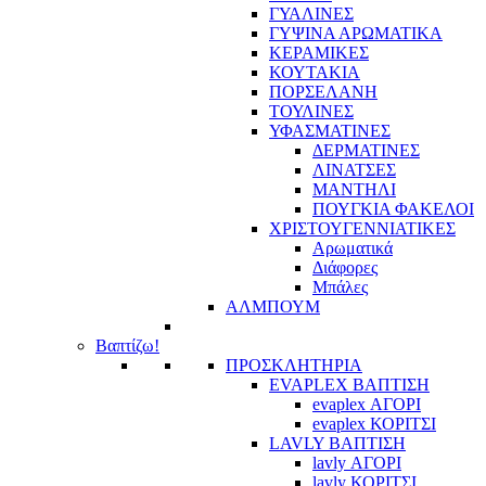
ΓΥΑΛΙΝΕΣ
ΓΥΨΙΝΑ ΑΡΩΜΑΤΙΚΑ
ΚΕΡΑΜΙΚΕΣ
ΚΟΥΤΑΚΙΑ
ΠΟΡΣΕΛΑΝΗ
ΤΟΥΛΙΝΕΣ
ΥΦΑΣΜΑΤΙΝΕΣ
ΔΕΡΜΑΤΙΝΕΣ
ΛΙΝΑΤΣΕΣ
ΜΑΝΤΗΛΙ
ΠΟΥΓΚΙΑ ΦΑΚΕΛΟΙ
ΧΡΙΣΤΟΥΓΕΝΝΙΑΤΙΚΕΣ
Αρωματικά
Διάφορες
Μπάλες
ΑΛΜΠΟΥΜ
Βαπτίζω!
ΠΡΟΣΚΛΗΤΗΡΙΑ
EVAPLEX ΒΑΠΤΙΣΗ
evaplex ΑΓΟΡΙ
evaplex ΚΟΡΙΤΣΙ
LAVLY ΒΑΠΤΙΣΗ
lavly ΑΓΟΡΙ
lavly ΚΟΡΙΤΣΙ