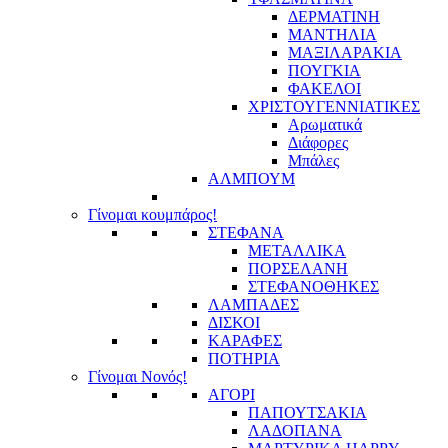
ΔΕΡΜΑΤΙΝΗ
ΜΑΝΤΗΛΙΑ
ΜΑΞΙΛΑΡΑΚΙΑ
ΠΟΥΓΚΙΑ
ΦΑΚΕΛΟΙ
ΧΡΙΣΤΟΥΓΕΝΝΙΑΤΙΚΕΣ
Αρωματικά
Διάφορες
Μπάλες
ΑΛΜΠΟΥΜ
Γίνομαι κουμπάρος!
ΣΤΕΦΑΝΑ
ΜΕΤΑΛΛΙΚΑ
ΠΟΡΣΕΛΑΝΗ
ΣΤΕΦΑΝΟΘΗΚΕΣ
ΛΑΜΠΑΔΕΣ
ΔΙΣΚΟΙ
ΚΑΡΑΦΕΣ
ΠΟΤΗΡΙΑ
Γίνομαι Νονός!
ΑΓΟΡΙ
ΠΑΠΟΥΤΣΑΚΙΑ
ΛΑΔΟΠΑΝΑ