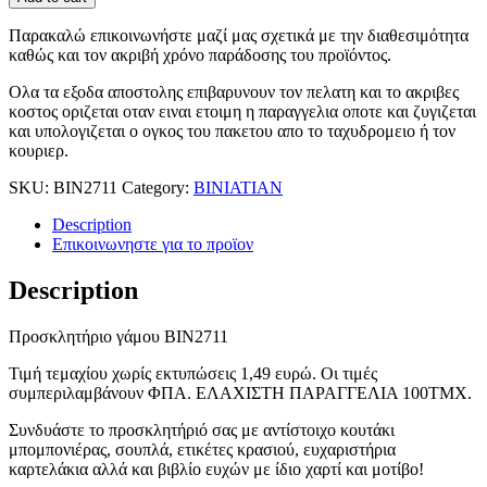
Παρακαλώ επικοινωνήστε μαζί μας σχετικά με την διαθεσιμότητα
καθώς και τον ακριβή χρόνο παράδοσης του προϊόντος.
Ολα τα εξοδα αποστολης επιβαρυνουν τον πελατη και το ακριβες
κοστος οριζεται οταν ειναι ετοιμη η παραγγελια οποτε και ζυγιζεται
και υπολογιζεται ο ογκος του πακετου απο το ταχυδρομειο ή τον
κουριερ.
SKU:
BIN2711
Category:
BINIATIAN
Description
Επικοινωνηστε για το προϊoν
Description
Προσκλητήριο γάμου ΒΙΝ2711
Τιμή τεμαχίου χωρίς εκτυπώσεις 1,49 ευρώ. Οι τιμές
συμπεριλαμβάνουν ΦΠΑ. ΕΛΑΧΙΣΤΗ ΠΑΡΑΓΓΕΛΙΑ 100ΤΜΧ.
Συνδυάστε το προσκλητήριό σας με αντίστοιχο κουτάκι
μπομπονιέρας, σουπλά, ετικέτες κρασιού, ευχαριστήρια
καρτελάκια αλλά και βιβλίο ευχών με ίδιο χαρτί και μοτίβο!