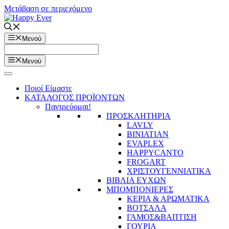
Μετάβαση σε περιεχόμενο
Μενού
Μενού
Ποιοί Είμαστε
ΚΑΤΑΛΟΓΟΣ ΠΡΟΪΟΝΤΩΝ
Παντρεύομαι!
ΠΡΟΣΚΛΗΤΗΡΙΑ
LAVLY
BINIATIAN
EVAPLEX
HAPPYCANTO
FROGART
ΧΡΙΣΤΟΥΓΕΝΝΙΑΤΙΚΑ
ΒΙΒΛΙΑ ΕΥΧΩΝ
ΜΠΟΜΠΟΝΙΕΡΕΣ
ΚΕΡΙΑ & ΑΡΩΜΑΤΙΚΑ
ΒΟΤΣΑΛΑ
ΓΑΜΟΣ&ΒΑΠΤΙΣΗ
ΓΟΥΡΙΑ