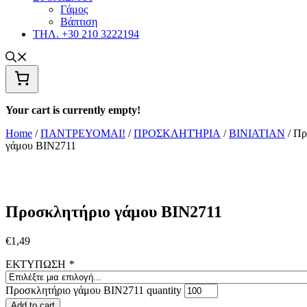
Γάμος
Βάπτιση
ΤΗΛ. +30 210 3222194
Your cart is currently empty!
Home
/
ΠΑΝΤΡΕΥΟΜΑΙ!
/
ΠΡΟΣΚΛΗΤΉΡΙΑ
/
BINIATIAN
/ Πρ
γάμου ΒΙΝ2711
Προσκλητήριο γάμου ΒΙΝ2711
€
1,49
ΕΚΤΥΠΩΣΗ
*
Προσκλητήριο γάμου ΒΙΝ2711 quantity
Add to cart