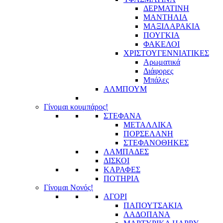
ΔΕΡΜΑΤΙΝΗ
ΜΑΝΤΗΛΙΑ
ΜΑΞΙΛΑΡΑΚΙΑ
ΠΟΥΓΚΙΑ
ΦΑΚΕΛΟΙ
ΧΡΙΣΤΟΥΓΕΝΝΙΑΤΙΚΕΣ
Αρωματικά
Διάφορες
Μπάλες
ΑΛΜΠΟΥΜ
Γίνομαι κουμπάρος!
ΣΤΕΦΑΝΑ
ΜΕΤΑΛΛΙΚΑ
ΠΟΡΣΕΛΑΝΗ
ΣΤΕΦΑΝΟΘΗΚΕΣ
ΛΑΜΠΑΔΕΣ
ΔΙΣΚΟΙ
ΚΑΡΑΦΕΣ
ΠΟΤΗΡΙΑ
Γίνομαι Νονός!
ΑΓΟΡΙ
ΠΑΠΟΥΤΣΑΚΙΑ
ΛΑΔΟΠΑΝΑ