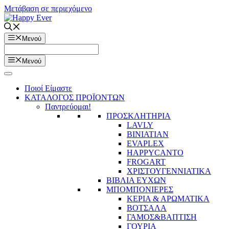
Μετάβαση σε περιεχόμενο
Μενού
Μενού
Ποιοί Είμαστε
ΚΑΤΑΛΟΓΟΣ ΠΡΟΪΟΝΤΩΝ
Παντρεύομαι!
ΠΡΟΣΚΛΗΤΗΡΙΑ
LAVLY
BINIATIAN
EVAPLEX
HAPPYCANTO
FROGART
ΧΡΙΣΤΟΥΓΕΝΝΙΑΤΙΚΑ
ΒΙΒΛΙΑ ΕΥΧΩΝ
ΜΠΟΜΠΟΝΙΕΡΕΣ
ΚΕΡΙΑ & ΑΡΩΜΑΤΙΚΑ
ΒΟΤΣΑΛΑ
ΓΑΜΟΣ&ΒΑΠΤΙΣΗ
ΓΟΥΡΙΑ