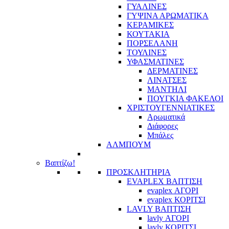
ΓΥΑΛΙΝΕΣ
ΓΥΨΙΝΑ ΑΡΩΜΑΤΙΚΑ
ΚΕΡΑΜΙΚΕΣ
ΚΟΥΤΑΚΙΑ
ΠΟΡΣΕΛΑΝΗ
ΤΟΥΛΙΝΕΣ
ΥΦΑΣΜΑΤΙΝΕΣ
ΔΕΡΜΑΤΙΝΕΣ
ΛΙΝΑΤΣΕΣ
ΜΑΝΤΗΛΙ
ΠΟΥΓΚΙΑ ΦΑΚΕΛΟΙ
ΧΡΙΣΤΟΥΓΕΝΝΙΑΤΙΚΕΣ
Αρωματικά
Διάφορες
Μπάλες
ΑΛΜΠΟΥΜ
Βαπτίζω!
ΠΡΟΣΚΛΗΤΗΡΙΑ
EVAPLEX ΒΑΠΤΙΣΗ
evaplex ΑΓΟΡΙ
evaplex ΚΟΡΙΤΣΙ
LAVLY ΒΑΠΤΙΣΗ
lavly ΑΓΟΡΙ
lavly ΚΟΡΙΤΣΙ