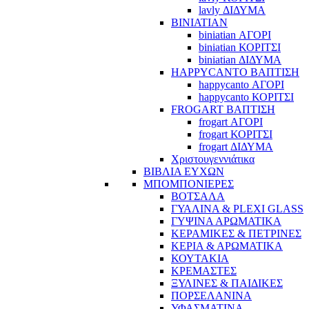
lavly ΔΙΔΥΜΑ
BINIATIAN
biniatian ΑΓΟΡΙ
biniatian ΚΟΡΙΤΣΙ
biniatian ΔΙΔΥΜΑ
HAPPYCANTO ΒΑΠΤΙΣΗ
happycanto ΑΓΟΡΙ
happycanto ΚΟΡΙΤΣΙ
FROGART ΒΑΠΤΙΣΗ
frogart ΑΓΟΡΙ
frogart ΚΟΡΙΤΣΙ
frogart ΔΙΔΥΜΑ
Χριστουγεννιάτικα
ΒΙΒΛΙΑ ΕΥΧΩΝ
ΜΠΟΜΠΟΝΙΕΡΕΣ
ΒΟΤΣΑΛΑ
ΓΥΑΛΙΝΑ & PLEXI GLASS
ΓΥΨΙΝΑ ΑΡΩΜΑΤΙΚΑ
ΚΕΡΑΜΙΚΕΣ & ΠΕΤΡΙΝΕΣ
ΚΕΡΙΑ & ΑΡΩΜΑΤΙΚΑ
ΚΟΥΤΑΚΙΑ
ΚΡΕΜΑΣΤΕΣ
ΞΥΛΙΝΕΣ & ΠΑΙΔΙΚΕΣ
ΠΟΡΣΕΛΑΝΙΝΑ
ΥΦΑΣΜΑΤΙΝA