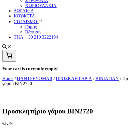
ΣΤΕΦΑΝΙΑ
ΧΩΡΙΟΥΔΑΚΙΑ
ΔΩΡΑΚΙΑ
ΚΟΥΦΕΤΑ
ΣΤΟΛΙΣΜΟΙ
Γάμος
Βάπτιση
ΤΗΛ. +30 210 3222194
Your cart is currently empty!
Home
/
ΠΑΝΤΡΕΥΟΜΑΙ!
/
ΠΡΟΣΚΛΗΤΉΡΙΑ
/
BINIATIAN
/ Πρ
γάμου ΒΙΝ2720
Προσκλητήριο γάμου ΒΙΝ2720
€
1,79