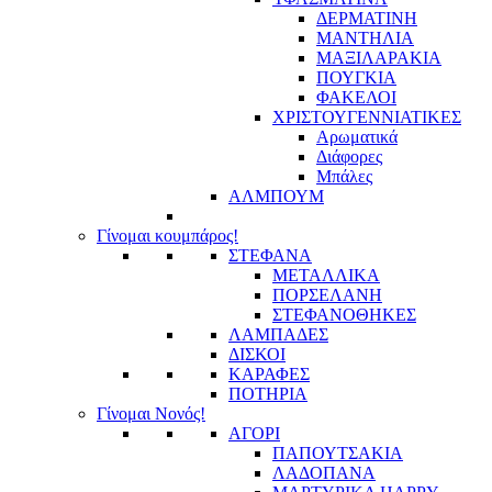
ΔΕΡΜΑΤΙΝΗ
ΜΑΝΤΗΛΙΑ
ΜΑΞΙΛΑΡΑΚΙΑ
ΠΟΥΓΚΙΑ
ΦΑΚΕΛΟΙ
ΧΡΙΣΤΟΥΓΕΝΝΙΑΤΙΚΕΣ
Αρωματικά
Διάφορες
Μπάλες
ΑΛΜΠΟΥΜ
Γίνομαι κουμπάρος!
ΣΤΕΦΑΝΑ
ΜΕΤΑΛΛΙΚΑ
ΠΟΡΣΕΛΑΝΗ
ΣΤΕΦΑΝΟΘΗΚΕΣ
ΛΑΜΠΑΔΕΣ
ΔΙΣΚΟΙ
ΚΑΡΑΦΕΣ
ΠΟΤΗΡΙΑ
Γίνομαι Νονός!
ΑΓΟΡΙ
ΠΑΠΟΥΤΣΑΚΙΑ
ΛΑΔΟΠΑΝΑ