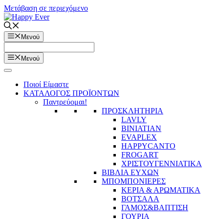
Μετάβαση σε περιεχόμενο
Μενού
Μενού
Ποιοί Είμαστε
ΚΑΤΑΛΟΓΟΣ ΠΡΟΪΟΝΤΩΝ
Παντρεύομαι!
ΠΡΟΣΚΛΗΤΗΡΙΑ
LAVLY
BINIATIAN
EVAPLEX
HAPPYCANTO
FROGART
ΧΡΙΣΤΟΥΓΕΝΝΙΑΤΙΚΑ
ΒΙΒΛΙΑ ΕΥΧΩΝ
ΜΠΟΜΠΟΝΙΕΡΕΣ
ΚΕΡΙΑ & ΑΡΩΜΑΤΙΚΑ
ΒΟΤΣΑΛΑ
ΓΑΜΟΣ&ΒΑΠΤΙΣΗ
ΓΟΥΡΙΑ