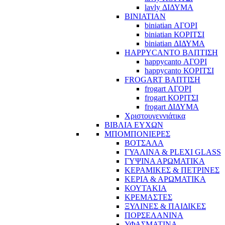
lavly ΔΙΔΥΜΑ
BINIATIAN
biniatian ΑΓΟΡΙ
biniatian ΚΟΡΙΤΣΙ
biniatian ΔΙΔΥΜΑ
HAPPYCANTO ΒΑΠΤΙΣΗ
happycanto ΑΓΟΡΙ
happycanto ΚΟΡΙΤΣΙ
FROGART ΒΑΠΤΙΣΗ
frogart ΑΓΟΡΙ
frogart ΚΟΡΙΤΣΙ
frogart ΔΙΔΥΜΑ
Χριστουγεννιάτικα
ΒΙΒΛΙΑ ΕΥΧΩΝ
ΜΠΟΜΠΟΝΙΕΡΕΣ
ΒΟΤΣΑΛΑ
ΓΥΑΛΙΝΑ & PLEXI GLASS
ΓΥΨΙΝΑ ΑΡΩΜΑΤΙΚΑ
ΚΕΡΑΜΙΚΕΣ & ΠΕΤΡΙΝΕΣ
ΚΕΡΙΑ & ΑΡΩΜΑΤΙΚΑ
ΚΟΥΤΑΚΙΑ
ΚΡΕΜΑΣΤΕΣ
ΞΥΛΙΝΕΣ & ΠΑΙΔΙΚΕΣ
ΠΟΡΣΕΛΑΝΙΝΑ
ΥΦΑΣΜΑΤΙΝA