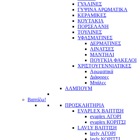
ΓΥΑΛΙΝΕΣ
ΓΥΨΙΝΑ ΑΡΩΜΑΤΙΚΑ
ΚΕΡΑΜΙΚΕΣ
ΚΟΥΤΑΚΙΑ
ΠΟΡΣΕΛΑΝΗ
ΤΟΥΛΙΝΕΣ
ΥΦΑΣΜΑΤΙΝΕΣ
ΔΕΡΜΑΤΙΝΕΣ
ΛΙΝΑΤΣΕΣ
ΜΑΝΤΗΛΙ
ΠΟΥΓΚΙΑ ΦΑΚΕΛΟΙ
ΧΡΙΣΤΟΥΓΕΝΝΙΑΤΙΚΕΣ
Αρωματικά
Διάφορες
Μπάλες
ΑΛΜΠΟΥΜ
Βαπτίζω!
ΠΡΟΣΚΛΗΤΗΡΙΑ
EVAPLEX ΒΑΠΤΙΣΗ
evaplex ΑΓΟΡΙ
evaplex ΚΟΡΙΤΣΙ
LAVLY ΒΑΠΤΙΣΗ
lavly ΑΓΟΡΙ
lavly ΚΟΡΙΤΣΙ