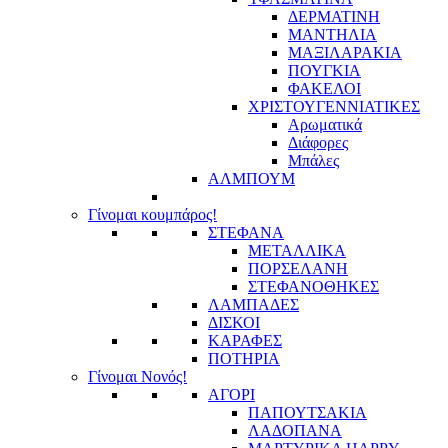
ΔΕΡΜΑΤΙΝΗ
ΜΑΝΤΗΛΙΑ
ΜΑΞΙΛΑΡΑΚΙΑ
ΠΟΥΓΚΙΑ
ΦΑΚΕΛΟΙ
ΧΡΙΣΤΟΥΓΕΝΝΙΑΤΙΚΕΣ
Αρωματικά
Διάφορες
Μπάλες
ΑΛΜΠΟΥΜ
Γίνομαι κουμπάρος!
ΣΤΕΦΑΝΑ
ΜΕΤΑΛΛΙΚΑ
ΠΟΡΣΕΛΑΝΗ
ΣΤΕΦΑΝΟΘΗΚΕΣ
ΛΑΜΠΑΔΕΣ
ΔΙΣΚΟΙ
ΚΑΡΑΦΕΣ
ΠΟΤΗΡΙΑ
Γίνομαι Νονός!
ΑΓΟΡΙ
ΠΑΠΟΥΤΣΑΚΙΑ
ΛΑΔΟΠΑΝΑ