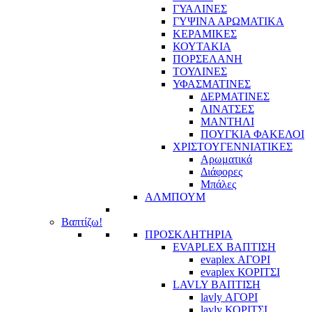
ΓΥΑΛΙΝΕΣ
ΓΥΨΙΝΑ ΑΡΩΜΑΤΙΚΑ
ΚΕΡΑΜΙΚΕΣ
ΚΟΥΤΑΚΙΑ
ΠΟΡΣΕΛΑΝΗ
ΤΟΥΛΙΝΕΣ
ΥΦΑΣΜΑΤΙΝΕΣ
ΔΕΡΜΑΤΙΝΕΣ
ΛΙΝΑΤΣΕΣ
ΜΑΝΤΗΛΙ
ΠΟΥΓΚΙΑ ΦΑΚΕΛΟΙ
ΧΡΙΣΤΟΥΓΕΝΝΙΑΤΙΚΕΣ
Αρωματικά
Διάφορες
Μπάλες
ΑΛΜΠΟΥΜ
Βαπτίζω!
ΠΡΟΣΚΛΗΤΗΡΙΑ
EVAPLEX ΒΑΠΤΙΣΗ
evaplex ΑΓΟΡΙ
evaplex ΚΟΡΙΤΣΙ
LAVLY ΒΑΠΤΙΣΗ
lavly ΑΓΟΡΙ
lavly ΚΟΡΙΤΣΙ