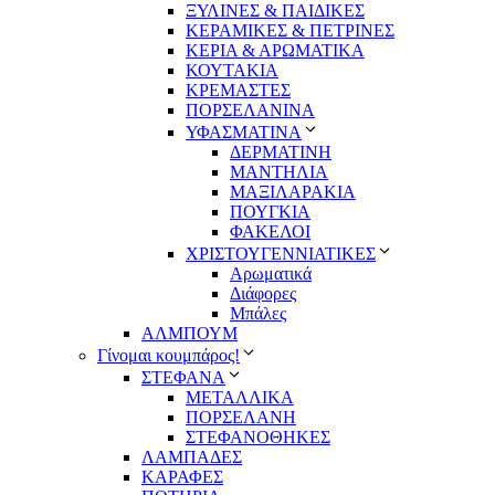
ΞΥΛΙΝΕΣ & ΠΑΙΔΙΚΕΣ
ΚΕΡΑΜΙΚΕΣ & ΠΕΤΡΙΝΕΣ
ΚΕΡΙΑ & ΑΡΩΜΑΤΙΚΑ
ΚΟΥΤΑΚΙΑ
ΚΡΕΜΑΣΤΕΣ
ΠΟΡΣΕΛΑΝΙΝΑ
ΥΦΑΣΜΑΤΙΝA
ΔΕΡΜΑΤΙΝΗ
ΜΑΝΤΗΛΙΑ
ΜΑΞΙΛΑΡΑΚΙΑ
ΠΟΥΓΚΙΑ
ΦΑΚΕΛΟΙ
ΧΡΙΣΤΟΥΓΕΝΝΙΑΤΙΚΕΣ
Αρωματικά
Διάφορες
Μπάλες
ΑΛΜΠΟΥΜ
Γίνομαι κουμπάρος!
ΣΤΕΦΑΝΑ
ΜΕΤΑΛΛΙΚΑ
ΠΟΡΣΕΛΑΝΗ
ΣΤΕΦΑΝΟΘΗΚΕΣ
ΛΑΜΠΑΔΕΣ
ΚΑΡΑΦΕΣ