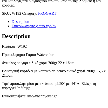
και υπολογιζεται ο ογκος του πακετου απο το ταχυδρομειο ή τον
κουριερ.
SKU:
W192
Category:
FROGART
Description
Επικοινωνηστε για το προϊoν
Description
Κωδικός: W192
Προσκλητήριο Γάμου Watercolor
Φάκελος σε γκρι ειδικό χαρτί 300gr 22 x 16cm
Εσωτερική καρτέλα με κοπτικό σε λευκό ειδικό χαρτί 280gr 15,5 x
21,5cm
Τιμή προσκλητηρίου με εκτύπωση 2,50€ με ΦΠΑ. Ελάχιστη
παραγγελία 50τμχ.
Επικοινωνήστε: info@happyever.gr