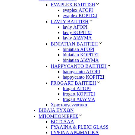
EVAPLEX ΒΑΠΤΙΣΗ
evaplex ΑΓΟΡΙ
evaplex ΚΟΡΙΤΣΙ
LAVLY ΒΑΠΤΙΣΗ
lavly ΑΓΟΡΙ
lavly ΚΟΡΙΤΣΙ
lavly ΔΙΔΥΜΑ
ΒΙΝΙΑΤΙΑΝ ΒΑΠΤΙΣΗ
biniatian ΑΓΟΡΙ
biniatian ΚΟΡΙΤΣΙ
biniatian ΔΙΔΥΜΑ
HAPPYCANTO ΒΑΠΤΙΣΗ
happycanto ΑΓΟΡΙ
happycanto ΚΟΡΙΤΣΙ
FROGART ΒΑΠΤΙΣΗ
frogart ΑΓΟΡΙ
frogart ΚΟΡΙΤΣΙ
frogart ΔΙΔΥΜΑ
Χριστουγεννιάτικα
ΒΙΒΛΙΑ ΕΥΧΩΝ
ΜΠΟΜΠΟΝΙΕΡΕΣ
ΒΟΤΣΑΛΑ
ΓΥΑΛΙΝΑ & PLEXI GLASS
ΓΥΨΙΝΑ ΑΡΩΜΑΤΙΚΑ