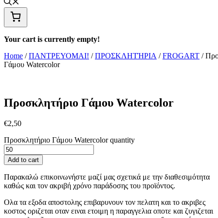
Your cart is currently empty!
Home
/
ΠΑΝΤΡΕΥΟΜΑΙ!
/
ΠΡΟΣΚΛΗΤΉΡΙΑ
/
FROGART
/ Πρ
Γάμου Watercolor
Προσκλητήριο Γάμου Watercolor
€
2,50
Προσκλητήριο Γάμου Watercolor quantity
Add to cart
Παρακαλώ επικοινωνήστε μαζί μας σχετικά με την διαθεσιμότητα
καθώς και τον ακριβή χρόνο παράδοσης του προϊόντος.
Ολα τα εξοδα αποστολης επιβαρυνουν τον πελατη και το ακριβες
κοστος οριζεται οταν ειναι ετοιμη η παραγγελια οποτε και ζυγιζεται