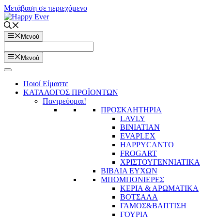
Μετάβαση σε περιεχόμενο
Μενού
Μενού
Ποιοί Είμαστε
ΚΑΤΑΛΟΓΟΣ ΠΡΟΪΟΝΤΩΝ
Παντρεύομαι!
ΠΡΟΣΚΛΗΤΗΡΙΑ
LAVLY
BINIATIAN
EVAPLEX
HAPPYCANTO
FROGART
ΧΡΙΣΤΟΥΓΕΝΝΙΑΤΙΚΑ
ΒΙΒΛΙΑ ΕΥΧΩΝ
ΜΠΟΜΠΟΝΙΕΡΕΣ
ΚΕΡΙΑ & ΑΡΩΜΑΤΙΚΑ
ΒΟΤΣΑΛΑ
ΓΑΜΟΣ&ΒΑΠΤΙΣΗ
ΓΟΥΡΙΑ