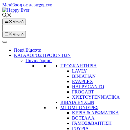
Μετάβαση σε περιεχόμενο
Μενού
Μενού
Ποιοί Είμαστε
ΚΑΤΑΛΟΓΟΣ ΠΡΟΪΟΝΤΩΝ
Παντρεύομαι!
ΠΡΟΣΚΛΗΤΗΡΙΑ
LAVLY
BINIATIAN
EVAPLEX
HAPPYCANTO
FROGART
ΧΡΙΣΤΟΥΓΕΝΝΙΑΤΙΚΑ
ΒΙΒΛΙΑ ΕΥΧΩΝ
ΜΠΟΜΠΟΝΙΕΡΕΣ
ΚΕΡΙΑ & ΑΡΩΜΑΤΙΚΑ
ΒΟΤΣΑΛΑ
ΓΑΜΟΣ&ΒΑΠΤΙΣΗ
ΓΟΥΡΙΑ