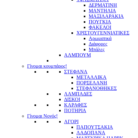
ΔΕΡΜΑΤΙΝΗ
ΜΑΝΤΗΛΙΑ
ΜΑΞΙΛΑΡΑΚΙΑ
ΠΟΥΓΚΙΑ
ΦΑΚΕΛΟΙ
ΧΡΙΣΤΟΥΓΕΝΝΙΑΤΙΚΕΣ
Αρωματικά
Διάφορες
Μπάλες
ΑΛΜΠΟΥΜ
Γίνομαι κουμπάρος!
ΣΤΕΦΑΝΑ
ΜΕΤΑΛΛΙΚΑ
ΠΟΡΣΕΛΑΝΗ
ΣΤΕΦΑΝΟΘΗΚΕΣ
ΛΑΜΠΑΔΕΣ
ΔΙΣΚΟΙ
ΚΑΡΑΦΕΣ
ΠΟΤΗΡΙΑ
Γίνομαι Νονός!
ΑΓΟΡΙ
ΠΑΠΟΥΤΣΑΚΙΑ
ΛΑΔΟΠΑΝΑ