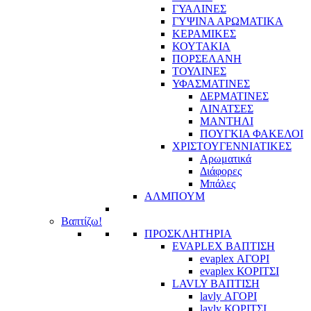
ΓΥΑΛΙΝΕΣ
ΓΥΨΙΝΑ ΑΡΩΜΑΤΙΚΑ
ΚΕΡΑΜΙΚΕΣ
ΚΟΥΤΑΚΙΑ
ΠΟΡΣΕΛΑΝΗ
ΤΟΥΛΙΝΕΣ
ΥΦΑΣΜΑΤΙΝΕΣ
ΔΕΡΜΑΤΙΝΕΣ
ΛΙΝΑΤΣΕΣ
ΜΑΝΤΗΛΙ
ΠΟΥΓΚΙΑ ΦΑΚΕΛΟΙ
ΧΡΙΣΤΟΥΓΕΝΝΙΑΤΙΚΕΣ
Αρωματικά
Διάφορες
Μπάλες
ΑΛΜΠΟΥΜ
Βαπτίζω!
ΠΡΟΣΚΛΗΤΗΡΙΑ
EVAPLEX ΒΑΠΤΙΣΗ
evaplex ΑΓΟΡΙ
evaplex ΚΟΡΙΤΣΙ
LAVLY ΒΑΠΤΙΣΗ
lavly ΑΓΟΡΙ
lavly ΚΟΡΙΤΣΙ