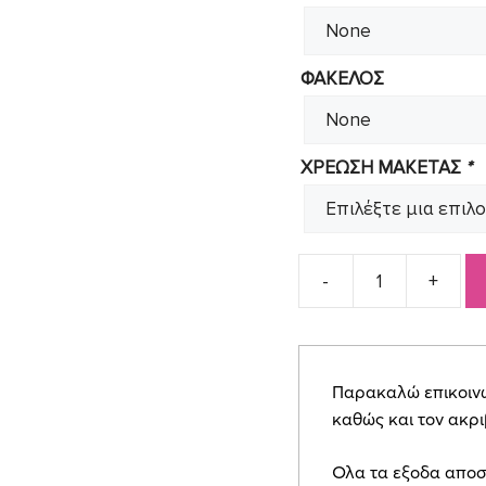
ΦΑΚΕΛΟΣ
ΧΡΕΩΣΗ ΜΑΚΕΤΑΣ
*
Προσκλητήριο
για
αγοράκι
φάρος
Παρακαλώ επικοινων
SYNΒ21
καθώς και τον ακρ
quantity
Ολα τα εξοδα αποσ