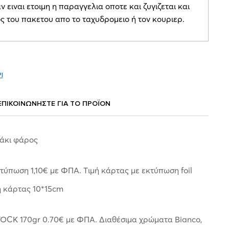
ν ειναι ετοιμη η παραγγελια οποτε και ζυγιζεται και
ος του πακετου απο το ταχυδρομειο ή τον κουριερ.
Ι
ΕΠΙΚΟΙΝΩΝΗΣΤΕ ΓΙΑ ΤΟ ΠΡΟΪOΝ
άκι φάρος
τύπωση 1,10€ με ΦΠΑ. Tιμή κάρτας με εκτύπωση foil
η κάρτας 10*15cm
CK 170gr 0.70€ με ΦΠΑ. Διαθέσιμα χρώματα Bianco,