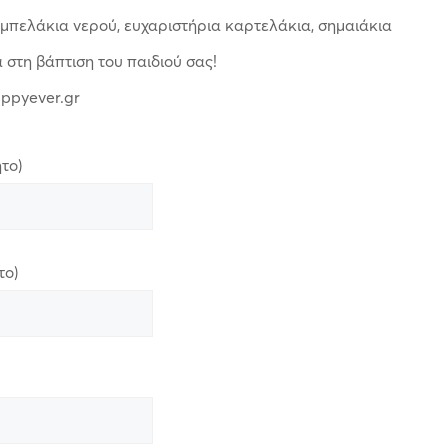
αμπελάκια νερού, ευχαριστήρια καρτελάκια, σημαιάκια
α στη βάπτιση του παιδιού σας!
appyever.gr
το)
το)