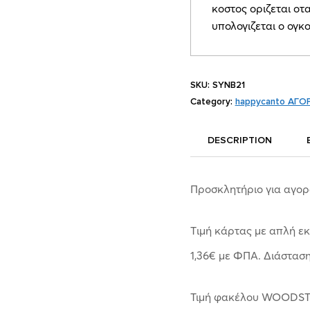
κοστος οριζεται οτα
υπολογιζεται ο ογκ
SKU:
SYNΒ21
Category:
happycanto ΑΓΟΡ
DESCRIPTION
Προσκλητήριο για αγορ
Tιμή κάρτας με απλή εκ
1,36€ με ΦΠΑ. Διάστασ
Τιμή φακέλου WOODSTO