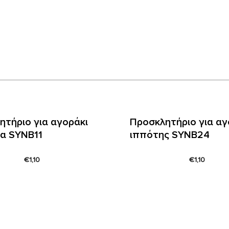
ητήριο για αγοράκι
Προσκλητήριο για αγ
ια SYNΒ11
ιππότης SYNΒ24
€
1,10
€
1,10