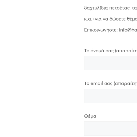
δαχτυλίδια πετσέτας, τ
κ.α.) για να δώσετε θέμ
Επικοινωνήστε: info@h
Το όνομά σας (απαραίτη
Το email σας (απαραίτη
Θέμα