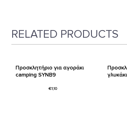
RELATED PRODUCTS
Προσκλητήριο για αγοράκι
Προσκλ
camping SYNΒ9
γλυκάκ
€
1,10