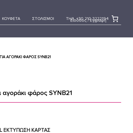
ΚΟΥΦΕΤΑ
ΣΤΟΛΙΣΜΟΙ
ΤΗΛ. +30 210 3222194
Είσοδος / Εγγραφή
ΓΙΑ ΑΓΟΡΆΚΙ ΦΆΡΟΣ SYNΒ21
α αγοράκι φάρος SYNΒ21
AL ΕΚΤΥΠΩΣΗ KAΡΤΑΣ