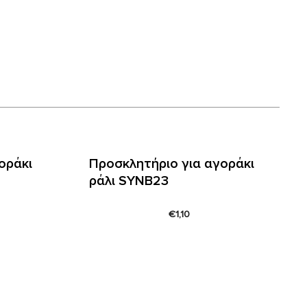
οράκι
Προσκλητήριο για αγοράκι
ράλι SYNΒ23
€
1,10