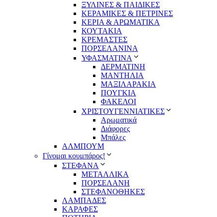
ΞΥΛΙΝΕΣ & ΠΑΙΔΙΚΕΣ
ΚΕΡΑΜΙΚΕΣ & ΠΕΤΡΙΝΕΣ
ΚΕΡΙΑ & ΑΡΩΜΑΤΙΚΑ
ΚΟΥΤΑΚΙΑ
ΚΡΕΜΑΣΤΕΣ
ΠΟΡΣΕΛΑΝΙΝΑ
ΥΦΑΣΜΑΤΙΝA
ΔΕΡΜΑΤΙΝΗ
ΜΑΝΤΗΛΙΑ
ΜΑΞΙΛΑΡΑΚΙΑ
ΠΟΥΓΚΙΑ
ΦΑΚΕΛΟΙ
ΧΡΙΣΤΟΥΓΕΝΝΙΑΤΙΚΕΣ
Αρωματικά
Διάφορες
Μπάλες
ΑΛΜΠΟΥΜ
Γίνομαι κουμπάρος!
ΣΤΕΦΑΝΑ
ΜΕΤΑΛΛΙΚΑ
ΠΟΡΣΕΛΑΝΗ
ΣΤΕΦΑΝΟΘΗΚΕΣ
ΛΑΜΠΑΔΕΣ
ΚΑΡΑΦΕΣ