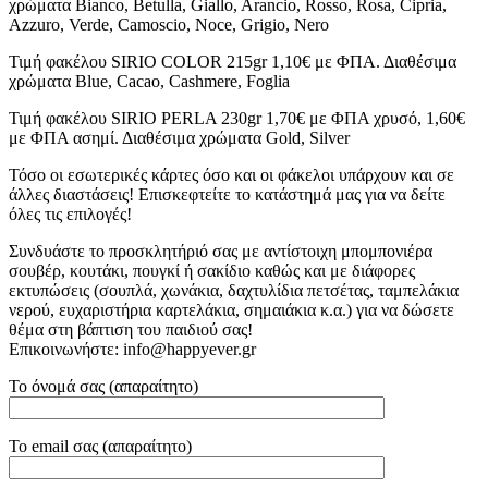
χρώματα Bianco, Betulla, Giallo, Arancio, Rosso, Rosa, Cipria,
Azzuro, Verde, Camoscio, Noce, Grigio, Nero
Τιμή φακέλου SIRIO COLOR 215gr 1,10€ με ΦΠΑ. Διαθέσιμα
χρώματα Blue, Cacao, Cashmere, Foglia
Τιμή φακέλου SIRIO PERLA 230gr 1,70€ με ΦΠΑ χρυσό, 1,60€
με ΦΠΑ ασημί. Διαθέσιμα χρώματα Gold, Silver
Τόσο οι εσωτερικές κάρτες όσο και οι φάκελοι υπάρχουν και σε
άλλες διαστάσεις! Επισκεφτείτε το κατάστημά μας για να δείτε
όλες τις επιλογές!
Συνδυάστε το προσκλητήριό σας με αντίστοιχη μπομπονιέρα
σουβέρ, κουτάκι, πουγκί ή σακίδιο καθώς και με διάφορες
εκτυπώσεις (σουπλά, χωνάκια, δαχτυλίδια πετσέτας, ταμπελάκια
νερού, ευχαριστήρια καρτελάκια, σημαιάκια κ.α.) για να δώσετε
θέμα στη βάπτιση του παιδιού σας!
Επικοινωνήστε: info@happyever.gr
Το όνομά σας (απαραίτητο)
Το email σας (απαραίτητο)