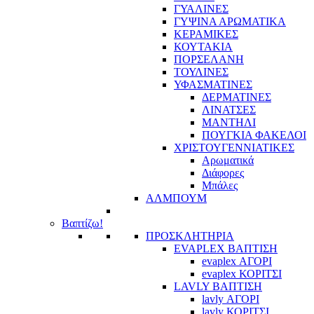
ΓΥΑΛΙΝΕΣ
ΓΥΨΙΝΑ ΑΡΩΜΑΤΙΚΑ
ΚΕΡΑΜΙΚΕΣ
ΚΟΥΤΑΚΙΑ
ΠΟΡΣΕΛΑΝΗ
ΤΟΥΛΙΝΕΣ
ΥΦΑΣΜΑΤΙΝΕΣ
ΔΕΡΜΑΤΙΝΕΣ
ΛΙΝΑΤΣΕΣ
ΜΑΝΤΗΛΙ
ΠΟΥΓΚΙΑ ΦΑΚΕΛΟΙ
ΧΡΙΣΤΟΥΓΕΝΝΙΑΤΙΚΕΣ
Αρωματικά
Διάφορες
Μπάλες
ΑΛΜΠΟΥΜ
Βαπτίζω!
ΠΡΟΣΚΛΗΤΗΡΙΑ
EVAPLEX ΒΑΠΤΙΣΗ
evaplex ΑΓΟΡΙ
evaplex ΚΟΡΙΤΣΙ
LAVLY ΒΑΠΤΙΣΗ
lavly ΑΓΟΡΙ
lavly ΚΟΡΙΤΣΙ