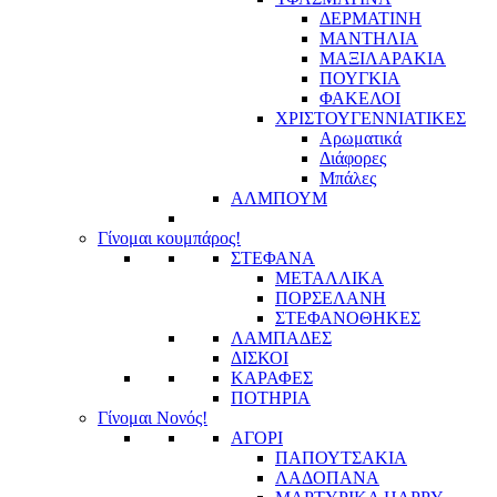
ΔΕΡΜΑΤΙΝΗ
ΜΑΝΤΗΛΙΑ
ΜΑΞΙΛΑΡΑΚΙΑ
ΠΟΥΓΚΙΑ
ΦΑΚΕΛΟΙ
ΧΡΙΣΤΟΥΓΕΝΝΙΑΤΙΚΕΣ
Αρωματικά
Διάφορες
Μπάλες
ΑΛΜΠΟΥΜ
Γίνομαι κουμπάρος!
ΣΤΕΦΑΝΑ
ΜΕΤΑΛΛΙΚΑ
ΠΟΡΣΕΛΑΝΗ
ΣΤΕΦΑΝΟΘΗΚΕΣ
ΛΑΜΠΑΔΕΣ
ΔΙΣΚΟΙ
ΚΑΡΑΦΕΣ
ΠΟΤΗΡΙΑ
Γίνομαι Νονός!
ΑΓΟΡΙ
ΠΑΠΟΥΤΣΑΚΙΑ
ΛΑΔΟΠΑΝΑ