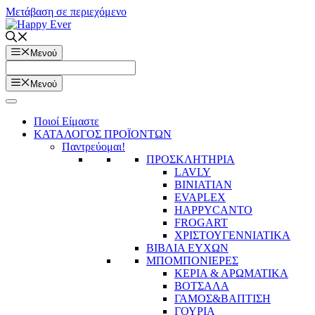
Μετάβαση σε περιεχόμενο
Μενού
Μενού
Ποιοί Είμαστε
ΚΑΤΑΛΟΓΟΣ ΠΡΟΪΟΝΤΩΝ
Παντρεύομαι!
ΠΡΟΣΚΛΗΤΗΡΙΑ
LAVLY
BINIATIAN
EVAPLEX
HAPPYCANTO
FROGART
ΧΡΙΣΤΟΥΓΕΝΝΙΑΤΙΚΑ
ΒΙΒΛΙΑ ΕΥΧΩΝ
ΜΠΟΜΠΟΝΙΕΡΕΣ
ΚΕΡΙΑ & ΑΡΩΜΑΤΙΚΑ
ΒΟΤΣΑΛΑ
ΓΑΜΟΣ&ΒΑΠΤΙΣΗ
ΓΟΥΡΙΑ