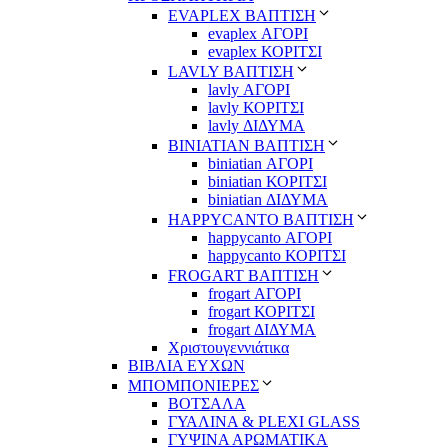
EVAPLEX ΒΑΠΤΙΣΗ
evaplex ΑΓΟΡΙ
evaplex ΚΟΡΙΤΣΙ
LAVLY ΒΑΠΤΙΣΗ
lavly ΑΓΟΡΙ
lavly ΚΟΡΙΤΣΙ
lavly ΔΙΔΥΜΑ
ΒΙΝΙΑΤΙΑΝ ΒΑΠΤΙΣΗ
biniatian ΑΓΟΡΙ
biniatian ΚΟΡΙΤΣΙ
biniatian ΔΙΔΥΜΑ
HAPPYCANTO ΒΑΠΤΙΣΗ
happycanto ΑΓΟΡΙ
happycanto ΚΟΡΙΤΣΙ
FROGART ΒΑΠΤΙΣΗ
frogart ΑΓΟΡΙ
frogart ΚΟΡΙΤΣΙ
frogart ΔΙΔΥΜΑ
Χριστουγεννιάτικα
ΒΙΒΛΙΑ ΕΥΧΩΝ
ΜΠΟΜΠΟΝΙΕΡΕΣ
ΒΟΤΣΑΛΑ
ΓΥΑΛΙΝΑ & PLEXI GLASS
ΓΥΨΙΝΑ ΑΡΩΜΑΤΙΚΑ