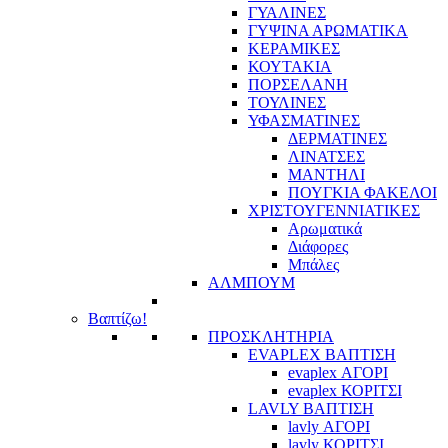
ΓΥΑΛΙΝΕΣ
ΓΥΨΙΝΑ ΑΡΩΜΑΤΙΚΑ
ΚΕΡΑΜΙΚΕΣ
ΚΟΥΤΑΚΙΑ
ΠΟΡΣΕΛΑΝΗ
ΤΟΥΛΙΝΕΣ
ΥΦΑΣΜΑΤΙΝΕΣ
ΔΕΡΜΑΤΙΝΕΣ
ΛΙΝΑΤΣΕΣ
ΜΑΝΤΗΛΙ
ΠΟΥΓΚΙΑ ΦΑΚΕΛΟΙ
ΧΡΙΣΤΟΥΓΕΝΝΙΑΤΙΚΕΣ
Αρωματικά
Διάφορες
Μπάλες
ΑΛΜΠΟΥΜ
Βαπτίζω!
ΠΡΟΣΚΛΗΤΗΡΙΑ
EVAPLEX ΒΑΠΤΙΣΗ
evaplex ΑΓΟΡΙ
evaplex ΚΟΡΙΤΣΙ
LAVLY ΒΑΠΤΙΣΗ
lavly ΑΓΟΡΙ
lavly ΚΟΡΙΤΣΙ