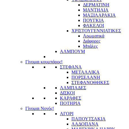
ΔΕΡΜΑΤΙΝΗ
ΜΑΝΤΗΛΙΑ
ΜΑΞΙΛΑΡΑΚΙΑ
ΠΟΥΓΚΙΑ
ΦΑΚΕΛΟΙ
ΧΡΙΣΤΟΥΓΕΝΝΙΑΤΙΚΕΣ
Αρωματικά
Διάφορες
Μπάλες
ΑΛΜΠΟΥΜ
Γίνομαι κουμπάρος!
ΣΤΕΦΑΝΑ
ΜΕΤΑΛΛΙΚΑ
ΠΟΡΣΕΛΑΝΗ
ΣΤΕΦΑΝΟΘΗΚΕΣ
ΛΑΜΠΑΔΕΣ
ΔΙΣΚΟΙ
ΚΑΡΑΦΕΣ
ΠΟΤΗΡΙΑ
Γίνομαι Νονός!
ΑΓΟΡΙ
ΠΑΠΟΥΤΣΑΚΙΑ
ΛΑΔΟΠΑΝΑ