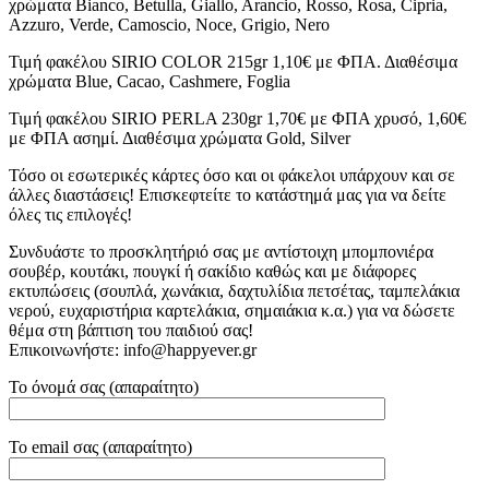
χρώματα Bianco, Betulla, Giallo, Arancio, Rosso, Rosa, Cipria,
Azzuro, Verde, Camoscio, Noce, Grigio, Nero
Τιμή φακέλου SIRIO COLOR 215gr 1,10€ με ΦΠΑ. Διαθέσιμα
χρώματα Blue, Cacao, Cashmere, Foglia
Τιμή φακέλου SIRIO PERLA 230gr 1,70€ με ΦΠΑ χρυσό, 1,60€
με ΦΠΑ ασημί. Διαθέσιμα χρώματα Gold, Silver
Τόσο οι εσωτερικές κάρτες όσο και οι φάκελοι υπάρχουν και σε
άλλες διαστάσεις! Επισκεφτείτε το κατάστημά μας για να δείτε
όλες τις επιλογές!
Συνδυάστε το προσκλητήριό σας με αντίστοιχη μπομπονιέρα
σουβέρ, κουτάκι, πουγκί ή σακίδιο καθώς και με διάφορες
εκτυπώσεις (σουπλά, χωνάκια, δαχτυλίδια πετσέτας, ταμπελάκια
νερού, ευχαριστήρια καρτελάκια, σημαιάκια κ.α.) για να δώσετε
θέμα στη βάπτιση του παιδιού σας!
Επικοινωνήστε: info@happyever.gr
Το όνομά σας (απαραίτητο)
Το email σας (απαραίτητο)