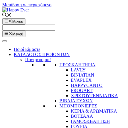
Μετάβαση σε περιεχόμενο
Μενού
Μενού
Ποιοί Είμαστε
ΚΑΤΑΛΟΓΟΣ ΠΡΟΪΟΝΤΩΝ
Παντρεύομαι!
ΠΡΟΣΚΛΗΤΗΡΙΑ
LAVLY
BINIATIAN
EVAPLEX
HAPPYCANTO
FROGART
ΧΡΙΣΤΟΥΓΕΝΝΙΑΤΙΚΑ
ΒΙΒΛΙΑ ΕΥΧΩΝ
ΜΠΟΜΠΟΝΙΕΡΕΣ
ΚΕΡΙΑ & ΑΡΩΜΑΤΙΚΑ
ΒΟΤΣΑΛΑ
ΓΑΜΟΣ&ΒΑΠΤΙΣΗ
ΓΟΥΡΙΑ