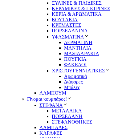
ΞΥΛΙΝΕΣ & ΠΑΙΔΙΚΕΣ
ΚΕΡΑΜΙΚΕΣ & ΠΕΤΡΙΝΕΣ
ΚΕΡΙΑ & ΑΡΩΜΑΤΙΚΑ
ΚΟΥΤΑΚΙΑ
ΚΡΕΜΑΣΤΕΣ
ΠΟΡΣΕΛΑΝΙΝΑ
ΥΦΑΣΜΑΤΙΝA
ΔΕΡΜΑΤΙΝΗ
ΜΑΝΤΗΛΙΑ
ΜΑΞΙΛΑΡΑΚΙΑ
ΠΟΥΓΚΙΑ
ΦΑΚΕΛΟΙ
ΧΡΙΣΤΟΥΓΕΝΝΙΑΤΙΚΕΣ
Αρωματικά
Διάφορες
Μπάλες
ΑΛΜΠΟΥΜ
Γίνομαι κουμπάρος!
ΣΤΕΦΑΝΑ
ΜΕΤΑΛΛΙΚΑ
ΠΟΡΣΕΛΑΝΗ
ΣΤΕΦΑΝΟΘΗΚΕΣ
ΛΑΜΠΑΔΕΣ
ΚΑΡΑΦΕΣ