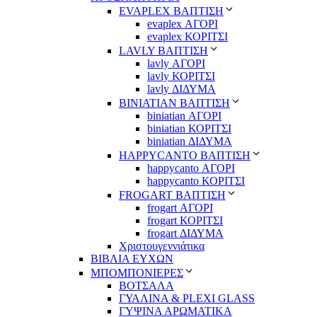
EVAPLEX ΒΑΠΤΙΣΗ
evaplex ΑΓΟΡΙ
evaplex ΚΟΡΙΤΣΙ
LAVLY ΒΑΠΤΙΣΗ
lavly ΑΓΟΡΙ
lavly ΚΟΡΙΤΣΙ
lavly ΔΙΔΥΜΑ
ΒΙΝΙΑΤΙΑΝ ΒΑΠΤΙΣΗ
biniatian ΑΓΟΡΙ
biniatian ΚΟΡΙΤΣΙ
biniatian ΔΙΔΥΜΑ
HAPPYCANTO ΒΑΠΤΙΣΗ
happycanto ΑΓΟΡΙ
happycanto ΚΟΡΙΤΣΙ
FROGART ΒΑΠΤΙΣΗ
frogart ΑΓΟΡΙ
frogart ΚΟΡΙΤΣΙ
frogart ΔΙΔΥΜΑ
Χριστουγεννιάτικα
ΒΙΒΛΙΑ ΕΥΧΩΝ
ΜΠΟΜΠΟΝΙΕΡΕΣ
ΒΟΤΣΑΛΑ
ΓΥΑΛΙΝΑ & PLEXI GLASS
ΓΥΨΙΝΑ ΑΡΩΜΑΤΙΚΑ