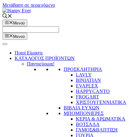
Μετάβαση σε περιεχόμενο
Μενού
Μενού
Ποιοί Είμαστε
ΚΑΤΑΛΟΓΟΣ ΠΡΟΪΟΝΤΩΝ
Παντρεύομαι!
ΠΡΟΣΚΛΗΤΗΡΙΑ
LAVLY
BINIATIAN
EVAPLEX
HAPPYCANTO
FROGART
ΧΡΙΣΤΟΥΓΕΝΝΙΑΤΙΚΑ
ΒΙΒΛΙΑ ΕΥΧΩΝ
ΜΠΟΜΠΟΝΙΕΡΕΣ
ΚΕΡΙΑ & ΑΡΩΜΑΤΙΚΑ
ΒΟΤΣΑΛΑ
ΓΑΜΟΣ&ΒΑΠΤΙΣΗ
ΓΟΥΡΙΑ