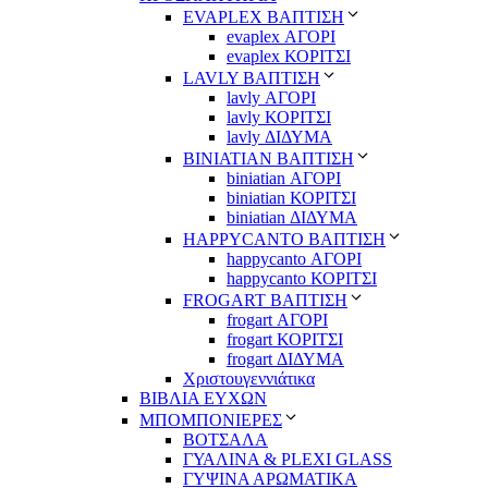
EVAPLEX ΒΑΠΤΙΣΗ
evaplex ΑΓΟΡΙ
evaplex ΚΟΡΙΤΣΙ
LAVLY ΒΑΠΤΙΣΗ
lavly ΑΓΟΡΙ
lavly ΚΟΡΙΤΣΙ
lavly ΔΙΔΥΜΑ
ΒΙΝΙΑΤΙΑΝ ΒΑΠΤΙΣΗ
biniatian ΑΓΟΡΙ
biniatian ΚΟΡΙΤΣΙ
biniatian ΔΙΔΥΜΑ
HAPPYCANTO ΒΑΠΤΙΣΗ
happycanto ΑΓΟΡΙ
happycanto ΚΟΡΙΤΣΙ
FROGART ΒΑΠΤΙΣΗ
frogart ΑΓΟΡΙ
frogart ΚΟΡΙΤΣΙ
frogart ΔΙΔΥΜΑ
Χριστουγεννιάτικα
ΒΙΒΛΙΑ ΕΥΧΩΝ
ΜΠΟΜΠΟΝΙΕΡΕΣ
ΒΟΤΣΑΛΑ
ΓΥΑΛΙΝΑ & PLEXI GLASS
ΓΥΨΙΝΑ ΑΡΩΜΑΤΙΚΑ