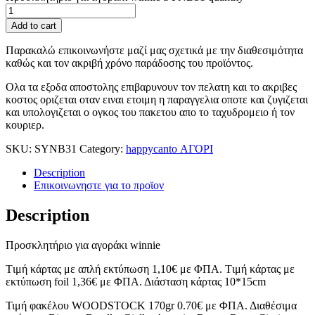
Add to cart
Παρακαλώ επικοινωνήστε μαζί μας σχετικά με την διαθεσιμότητα
καθώς και τον ακριβή χρόνο παράδοσης του προϊόντος.
Ολα τα εξοδα αποστολης επιβαρυνουν τον πελατη και το ακριβες
κοστος οριζεται οταν ειναι ετοιμη η παραγγελια οποτε και ζυγιζεται
και υπολογιζεται ο ογκος του πακετου απο το ταχυδρομειο ή τον
κουριερ.
SKU:
SYNΒ31
Category:
happycanto ΑΓΟΡΙ
Description
Επικοινωνηστε για το προϊoν
Description
Προσκλητήριο για αγοράκι winnie
Tιμή κάρτας με απλή εκτύπωση 1,10€ με ΦΠΑ. Tιμή κάρτας με
εκτύπωση foil 1,36€ με ΦΠΑ. Διάσταση κάρτας 10*15cm
Τιμή φακέλου WOODSTOCK 170gr 0.70€ με ΦΠΑ. Διαθέσιμα