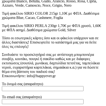
χρώματα Bianco, Betulla, Giallo, Arancio, Rosso, Rosa, Cipria,
Azzuro, Verde, Camoscio, Noce, Grigio, Nero
Τιμή φακέλου SIRIO COLOR 215gr 1,10€ με ΦΠΑ. Διαθέσιμα
χρώματα Blue, Cacao, Cashmere, Foglia
Τιμή φακέλου SIRIO PERLA 230gr 1,70€ με ΦΠΑ χρυσό, 1,60€
με ΦΠΑ ασημί. Διαθέσιμα χρώματα Gold, Silver
Τόσο οι εσωτερικές κάρτες όσο και οι φάκελοι υπάρχουν και σε
άλλες διαστάσεις! Επισκεφτείτε το κατάστημά μας για να δείτε
όλες τις επιλογές!
Συνδυάστε το προσκλητήριό σας με αντίστοιχη μπομπονιέρα
σουβέρ, κουτάκι, πουγκί ή σακίδιο καθώς και με διάφορες
εκτυπώσεις (σουπλά, χωνάκια, δαχτυλίδια πετσέτας, ταμπελάκια
νερού, ευχαριστήρια καρτελάκια, σημαιάκια κ.α.) για να δώσετε
θέμα στη βάπτιση του παιδιού σας!
Επικοινωνήστε: info@happyever.gr
Το όνομά σας (απαραίτητο)
Το email σας (απαραίτητο)