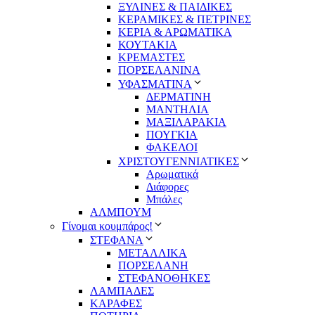
ΞΥΛΙΝΕΣ & ΠΑΙΔΙΚΕΣ
ΚΕΡΑΜΙΚΕΣ & ΠΕΤΡΙΝΕΣ
ΚΕΡΙΑ & ΑΡΩΜΑΤΙΚΑ
ΚΟΥΤΑΚΙΑ
ΚΡΕΜΑΣΤΕΣ
ΠΟΡΣΕΛΑΝΙΝΑ
ΥΦΑΣΜΑΤΙΝA
ΔΕΡΜΑΤΙΝΗ
ΜΑΝΤΗΛΙΑ
ΜΑΞΙΛΑΡΑΚΙΑ
ΠΟΥΓΚΙΑ
ΦΑΚΕΛΟΙ
ΧΡΙΣΤΟΥΓΕΝΝΙΑΤΙΚΕΣ
Αρωματικά
Διάφορες
Μπάλες
ΑΛΜΠΟΥΜ
Γίνομαι κουμπάρος!
ΣΤΕΦΑΝΑ
ΜΕΤΑΛΛΙΚΑ
ΠΟΡΣΕΛΑΝΗ
ΣΤΕΦΑΝΟΘΗΚΕΣ
ΛΑΜΠΑΔΕΣ
ΚΑΡΑΦΕΣ