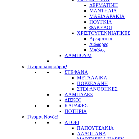
ΔΕΡΜΑΤΙΝΗ
ΜΑΝΤΗΛΙΑ
ΜΑΞΙΛΑΡΑΚΙΑ
ΠΟΥΓΚΙΑ
ΦΑΚΕΛΟΙ
ΧΡΙΣΤΟΥΓΕΝΝΙΑΤΙΚΕΣ
Αρωματικά
Διάφορες
Μπάλες
ΑΛΜΠΟΥΜ
Γίνομαι κουμπάρος!
ΣΤΕΦΑΝΑ
ΜΕΤΑΛΛΙΚΑ
ΠΟΡΣΕΛΑΝΗ
ΣΤΕΦΑΝΟΘΗΚΕΣ
ΛΑΜΠΑΔΕΣ
ΔΙΣΚΟΙ
ΚΑΡΑΦΕΣ
ΠΟΤΗΡΙΑ
Γίνομαι Νονός!
ΑΓΟΡΙ
ΠΑΠΟΥΤΣΑΚΙΑ
ΛΑΔΟΠΑΝΑ