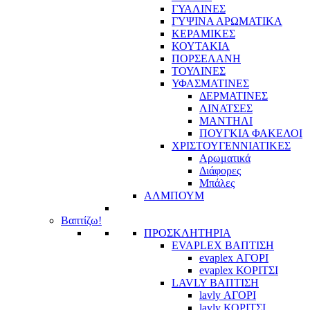
ΓΥΑΛΙΝΕΣ
ΓΥΨΙΝΑ ΑΡΩΜΑΤΙΚΑ
ΚΕΡΑΜΙΚΕΣ
ΚΟΥΤΑΚΙΑ
ΠΟΡΣΕΛΑΝΗ
ΤΟΥΛΙΝΕΣ
ΥΦΑΣΜΑΤΙΝΕΣ
ΔΕΡΜΑΤΙΝΕΣ
ΛΙΝΑΤΣΕΣ
ΜΑΝΤΗΛΙ
ΠΟΥΓΚΙΑ ΦΑΚΕΛΟΙ
ΧΡΙΣΤΟΥΓΕΝΝΙΑΤΙΚΕΣ
Αρωματικά
Διάφορες
Μπάλες
ΑΛΜΠΟΥΜ
Βαπτίζω!
ΠΡΟΣΚΛΗΤΗΡΙΑ
EVAPLEX ΒΑΠΤΙΣΗ
evaplex ΑΓΟΡΙ
evaplex ΚΟΡΙΤΣΙ
LAVLY ΒΑΠΤΙΣΗ
lavly ΑΓΟΡΙ
lavly ΚΟΡΙΤΣΙ