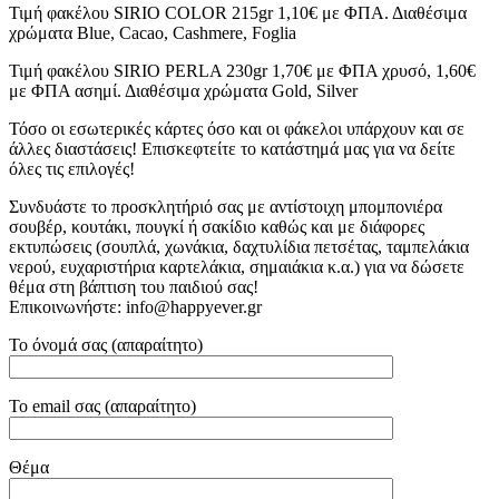
Τιμή φακέλου SIRIO COLOR 215gr 1,10€ με ΦΠΑ. Διαθέσιμα
χρώματα Blue, Cacao, Cashmere, Foglia
Τιμή φακέλου SIRIO PERLA 230gr 1,70€ με ΦΠΑ χρυσό, 1,60€
με ΦΠΑ ασημί. Διαθέσιμα χρώματα Gold, Silver
Τόσο οι εσωτερικές κάρτες όσο και οι φάκελοι υπάρχουν και σε
άλλες διαστάσεις! Επισκεφτείτε το κατάστημά μας για να δείτε
όλες τις επιλογές!
Συνδυάστε το προσκλητήριό σας με αντίστοιχη μπομπονιέρα
σουβέρ, κουτάκι, πουγκί ή σακίδιο καθώς και με διάφορες
εκτυπώσεις (σουπλά, χωνάκια, δαχτυλίδια πετσέτας, ταμπελάκια
νερού, ευχαριστήρια καρτελάκια, σημαιάκια κ.α.) για να δώσετε
θέμα στη βάπτιση του παιδιού σας!
Επικοινωνήστε: info@happyever.gr
Το όνομά σας (απαραίτητο)
Το email σας (απαραίτητο)
Θέμα