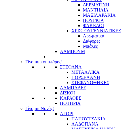
ΔΕΡΜΑΤΙΝΗ
ΜΑΝΤΗΛΙΑ
ΜΑΞΙΛΑΡΑΚΙΑ
ΠΟΥΓΚΙΑ
ΦΑΚΕΛΟΙ
ΧΡΙΣΤΟΥΓΕΝΝΙΑΤΙΚΕΣ
Αρωματικά
Διάφορες
Μπάλες
ΑΛΜΠΟΥΜ
Γίνομαι κουμπάρος!
ΣΤΕΦΑΝΑ
ΜΕΤΑΛΛΙΚΑ
ΠΟΡΣΕΛΑΝΗ
ΣΤΕΦΑΝΟΘΗΚΕΣ
ΛΑΜΠΑΔΕΣ
ΔΙΣΚΟΙ
ΚΑΡΑΦΕΣ
ΠΟΤΗΡΙΑ
Γίνομαι Νονός!
ΑΓΟΡΙ
ΠΑΠΟΥΤΣΑΚΙΑ
ΛΑΔΟΠΑΝΑ