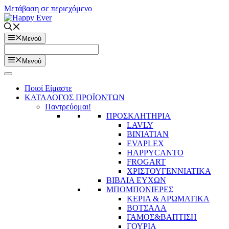
Μετάβαση σε περιεχόμενο
Μενού
Μενού
Ποιοί Είμαστε
ΚΑΤΑΛΟΓΟΣ ΠΡΟΪΟΝΤΩΝ
Παντρεύομαι!
ΠΡΟΣΚΛΗΤΗΡΙΑ
LAVLY
BINIATIAN
EVAPLEX
HAPPYCANTO
FROGART
ΧΡΙΣΤΟΥΓΕΝΝΙΑΤΙΚΑ
ΒΙΒΛΙΑ ΕΥΧΩΝ
ΜΠΟΜΠΟΝΙΕΡΕΣ
ΚΕΡΙΑ & ΑΡΩΜΑΤΙΚΑ
ΒΟΤΣΑΛΑ
ΓΑΜΟΣ&ΒΑΠΤΙΣΗ
ΓΟΥΡΙΑ