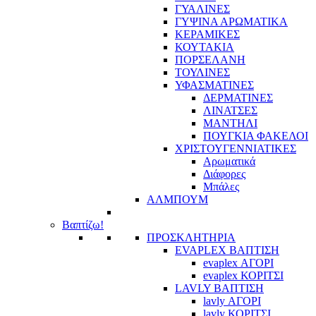
ΓΥΑΛΙΝΕΣ
ΓΥΨΙΝΑ ΑΡΩΜΑΤΙΚΑ
ΚΕΡΑΜΙΚΕΣ
ΚΟΥΤΑΚΙΑ
ΠΟΡΣΕΛΑΝΗ
ΤΟΥΛΙΝΕΣ
ΥΦΑΣΜΑΤΙΝΕΣ
ΔΕΡΜΑΤΙΝΕΣ
ΛΙΝΑΤΣΕΣ
ΜΑΝΤΗΛΙ
ΠΟΥΓΚΙΑ ΦΑΚΕΛΟΙ
ΧΡΙΣΤΟΥΓΕΝΝΙΑΤΙΚΕΣ
Αρωματικά
Διάφορες
Μπάλες
ΑΛΜΠΟΥΜ
Βαπτίζω!
ΠΡΟΣΚΛΗΤΗΡΙΑ
EVAPLEX ΒΑΠΤΙΣΗ
evaplex ΑΓΟΡΙ
evaplex ΚΟΡΙΤΣΙ
LAVLY ΒΑΠΤΙΣΗ
lavly ΑΓΟΡΙ
lavly ΚΟΡΙΤΣΙ