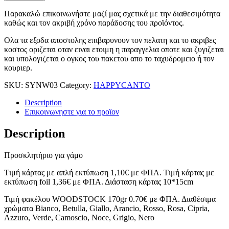
Παρακαλώ επικοινωνήστε μαζί μας σχετικά με την διαθεσιμότητα
καθώς και τον ακριβή χρόνο παράδοσης του προϊόντος.
Ολα τα εξοδα αποστολης επιβαρυνουν τον πελατη και το ακριβες
κοστος οριζεται οταν ειναι ετοιμη η παραγγελια οποτε και ζυγιζεται
και υπολογιζεται ο ογκος του πακετου απο το ταχυδρομειο ή τον
κουριερ.
SKU:
SYNW03
Category:
HAPPYCANTO
Description
Επικοινωνηστε για το προϊoν
Description
Προσκλητήριο για γάμο
Tιμή κάρτας με απλή εκτύπωση 1,10€ με ΦΠΑ. Tιμή κάρτας με
εκτύπωση foil 1,36€ με ΦΠΑ. Διάσταση κάρτας 10*15cm
Τιμή φακέλου WOODSTOCK 170gr 0.70€ με ΦΠΑ. Διαθέσιμα
χρώματα Bianco, Betulla, Giallo, Arancio, Rosso, Rosa, Cipria,
Azzuro, Verde, Camoscio, Noce, Grigio, Nero