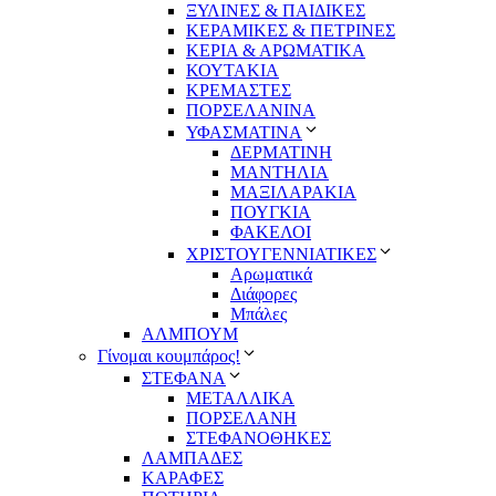
ΞΥΛΙΝΕΣ & ΠΑΙΔΙΚΕΣ
ΚΕΡΑΜΙΚΕΣ & ΠΕΤΡΙΝΕΣ
ΚΕΡΙΑ & ΑΡΩΜΑΤΙΚΑ
ΚΟΥΤΑΚΙΑ
ΚΡΕΜΑΣΤΕΣ
ΠΟΡΣΕΛΑΝΙΝΑ
ΥΦΑΣΜΑΤΙΝA
ΔΕΡΜΑΤΙΝΗ
ΜΑΝΤΗΛΙΑ
ΜΑΞΙΛΑΡΑΚΙΑ
ΠΟΥΓΚΙΑ
ΦΑΚΕΛΟΙ
ΧΡΙΣΤΟΥΓΕΝΝΙΑΤΙΚΕΣ
Αρωματικά
Διάφορες
Μπάλες
ΑΛΜΠΟΥΜ
Γίνομαι κουμπάρος!
ΣΤΕΦΑΝΑ
ΜΕΤΑΛΛΙΚΑ
ΠΟΡΣΕΛΑΝΗ
ΣΤΕΦΑΝΟΘΗΚΕΣ
ΛΑΜΠΑΔΕΣ
ΚΑΡΑΦΕΣ