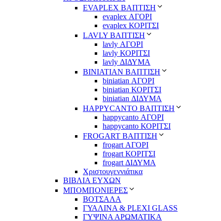
EVAPLEX ΒΑΠΤΙΣΗ
evaplex ΑΓΟΡΙ
evaplex ΚΟΡΙΤΣΙ
LAVLY ΒΑΠΤΙΣΗ
lavly ΑΓΟΡΙ
lavly ΚΟΡΙΤΣΙ
lavly ΔΙΔΥΜΑ
ΒΙΝΙΑΤΙΑΝ ΒΑΠΤΙΣΗ
biniatian ΑΓΟΡΙ
biniatian ΚΟΡΙΤΣΙ
biniatian ΔΙΔΥΜΑ
HAPPYCANTO ΒΑΠΤΙΣΗ
happycanto ΑΓΟΡΙ
happycanto ΚΟΡΙΤΣΙ
FROGART ΒΑΠΤΙΣΗ
frogart ΑΓΟΡΙ
frogart ΚΟΡΙΤΣΙ
frogart ΔΙΔΥΜΑ
Χριστουγεννιάτικα
ΒΙΒΛΙΑ ΕΥΧΩΝ
ΜΠΟΜΠΟΝΙΕΡΕΣ
ΒΟΤΣΑΛΑ
ΓΥΑΛΙΝΑ & PLEXI GLASS
ΓΥΨΙΝΑ ΑΡΩΜΑΤΙΚΑ