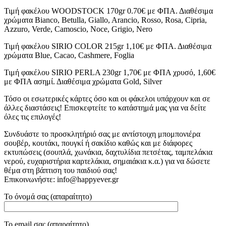
Τιμή φακέλου WOODSTOCK 170gr 0.70€ με ΦΠΑ. Διαθέσιμα
χρώματα Bianco, Betulla, Giallo, Arancio, Rosso, Rosa, Cipria,
Azzuro, Verde, Camoscio, Noce, Grigio, Nero
Τιμή φακέλου SIRIO COLOR 215gr 1,10€ με ΦΠΑ. Διαθέσιμα
χρώματα Blue, Cacao, Cashmere, Foglia
Τιμή φακέλου SIRIO PERLA 230gr 1,70€ με ΦΠΑ χρυσό, 1,60€
με ΦΠΑ ασημί. Διαθέσιμα χρώματα Gold, Silver
Τόσο οι εσωτερικές κάρτες όσο και οι φάκελοι υπάρχουν και σε
άλλες διαστάσεις! Επισκεφτείτε το κατάστημά μας για να δείτε
όλες τις επιλογές!
Συνδυάστε το προσκλητήριό σας με αντίστοιχη μπομπονιέρα
σουβέρ, κουτάκι, πουγκί ή σακίδιο καθώς και με διάφορες
εκτυπώσεις (σουπλά, χωνάκια, δαχτυλίδια πετσέτας, ταμπελάκια
νερού, ευχαριστήρια καρτελάκια, σημαιάκια κ.α.) για να δώσετε
θέμα στη βάπτιση του παιδιού σας!
Επικοινωνήστε: info@happyever.gr
Το όνομά σας (απαραίτητο)
Το email σας (απαραίτητο)