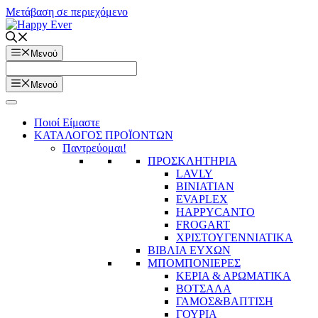
Μετάβαση σε περιεχόμενο
Μενού
Μενού
Ποιοί Είμαστε
ΚΑΤΑΛΟΓΟΣ ΠΡΟΪΟΝΤΩΝ
Παντρεύομαι!
ΠΡΟΣΚΛΗΤΗΡΙΑ
LAVLY
BINIATIAN
EVAPLEX
HAPPYCANTO
FROGART
ΧΡΙΣΤΟΥΓΕΝΝΙΑΤΙΚΑ
ΒΙΒΛΙΑ ΕΥΧΩΝ
ΜΠΟΜΠΟΝΙΕΡΕΣ
ΚΕΡΙΑ & ΑΡΩΜΑΤΙΚΑ
ΒΟΤΣΑΛΑ
ΓΑΜΟΣ&ΒΑΠΤΙΣΗ
ΓΟΥΡΙΑ