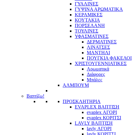
ΓΥΑΛΙΝΕΣ
ΓΥΨΙΝΑ ΑΡΩΜΑΤΙΚΑ
ΚΕΡΑΜΙΚΕΣ
ΚΟΥΤΑΚΙΑ
ΠΟΡΣΕΛΑΝΗ
ΤΟΥΛΙΝΕΣ
ΥΦΑΣΜΑΤΙΝΕΣ
ΔΕΡΜΑΤΙΝΕΣ
ΛΙΝΑΤΣΕΣ
ΜΑΝΤΗΛΙ
ΠΟΥΓΚΙΑ ΦΑΚΕΛΟΙ
ΧΡΙΣΤΟΥΓΕΝΝΙΑΤΙΚΕΣ
Αρωματικά
Διάφορες
Μπάλες
ΑΛΜΠΟΥΜ
Βαπτίζω!
ΠΡΟΣΚΛΗΤΗΡΙΑ
EVAPLEX ΒΑΠΤΙΣΗ
evaplex ΑΓΟΡΙ
evaplex ΚΟΡΙΤΣΙ
LAVLY ΒΑΠΤΙΣΗ
lavly ΑΓΟΡΙ
lavly ΚΟΡΙΤΣΙ