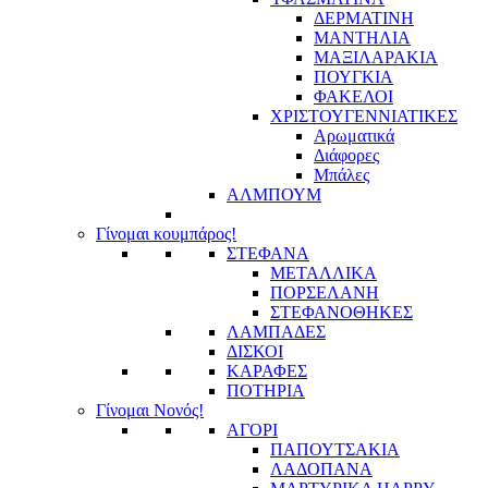
ΔΕΡΜΑΤΙΝΗ
ΜΑΝΤΗΛΙΑ
ΜΑΞΙΛΑΡΑΚΙΑ
ΠΟΥΓΚΙΑ
ΦΑΚΕΛΟΙ
ΧΡΙΣΤΟΥΓΕΝΝΙΑΤΙΚΕΣ
Αρωματικά
Διάφορες
Μπάλες
ΑΛΜΠΟΥΜ
Γίνομαι κουμπάρος!
ΣΤΕΦΑΝΑ
ΜΕΤΑΛΛΙΚΑ
ΠΟΡΣΕΛΑΝΗ
ΣΤΕΦΑΝΟΘΗΚΕΣ
ΛΑΜΠΑΔΕΣ
ΔΙΣΚΟΙ
ΚΑΡΑΦΕΣ
ΠΟΤΗΡΙΑ
Γίνομαι Νονός!
ΑΓΟΡΙ
ΠΑΠΟΥΤΣΑΚΙΑ
ΛΑΔΟΠΑΝΑ