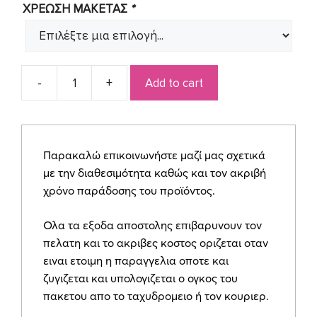
ΧΡΕΩΣΗ ΜΑΚΕΤΑΣ
*
Add to cart
Προσκλητήριο
για
γάμο
SYNW14
Παρακαλώ επικοινωνήστε μαζί μας σχετικά
quantity
με την διαθεσιμότητα καθώς και τον ακριβή
χρόνο παράδοσης του προϊόντος.
Ολα τα εξοδα αποστολης επιβαρυνουν τον
πελατη και το ακριβες κοστος οριζεται οταν
ειναι ετοιμη η παραγγελια οποτε και
ζυγιζεται και υπολογιζεται ο ογκος του
πακετου απο το ταχυδρομειο ή τον κουριερ.