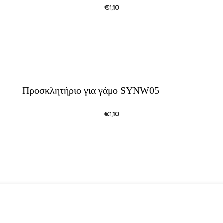
€
1,10
Προσκλητήριο για γάμο SYNW05
€
1,10