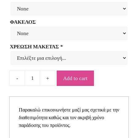
ΦΑΚΕΛΟΣ
ΧΡΕΩΣΗ ΜΑΚΕΤΑΣ
*
Add to cart
Προσκλητήριο
για
γάμο
SYNW19
Παρακαλώ επικοινωνήστε μαζί μας σχετικά με την
quantity
διαθεσιμότητα καθώς και τον ακριβή χρόνο
παράδοσης του προϊόντος.