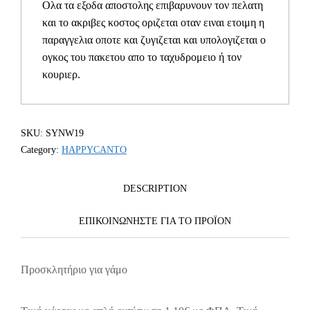
Ολα τα εξοδα αποστολης επιβαρυνουν τον πελατη
και το ακριβες κοστος οριζεται οταν ειναι ετοιμη η
παραγγελια οποτε και ζυγιζεται και υπολογιζεται ο
ογκος του πακετου απο το ταχυδρομειο ή τον
κουριερ.
SKU:
SYNW19
Category:
HAPPYCANTO
DESCRIPTION
ΕΠΙΚΟΙΝΩΝΗΣΤΕ ΓΙΑ ΤΟ ΠΡΟΪOΝ
Προσκλητήριο για γάμο