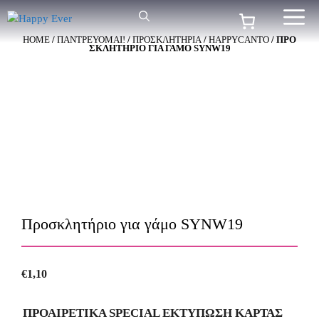
Μετάβαση
Me
σε
HOME
/
ΠΑΝΤΡΕΥΟΜΑΙ!
/
ΠΡΟΣΚΛΗΤΉΡΙΑ
/
HAPPYCANTO
/ ΠΡΟ
περιεχόμενο
ΣΚΛΗΤΉΡΙΟ ΓΙΑ ΓΆΜΟ SYNW19
Προσκλητήριο για γάμο SYNW19
€
1,10
ΠΡΟΑΙΡΕΤΙΚΑ SPECIAL ΕΚΤΥΠΩΣΗ KAΡΤΑΣ