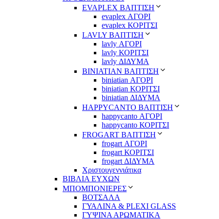
EVAPLEX ΒΑΠΤΙΣΗ
evaplex ΑΓΟΡΙ
evaplex ΚΟΡΙΤΣΙ
LAVLY ΒΑΠΤΙΣΗ
lavly ΑΓΟΡΙ
lavly ΚΟΡΙΤΣΙ
lavly ΔΙΔΥΜΑ
ΒΙΝΙΑΤΙΑΝ ΒΑΠΤΙΣΗ
biniatian ΑΓΟΡΙ
biniatian ΚΟΡΙΤΣΙ
biniatian ΔΙΔΥΜΑ
HAPPYCANTO ΒΑΠΤΙΣΗ
happycanto ΑΓΟΡΙ
happycanto ΚΟΡΙΤΣΙ
FROGART ΒΑΠΤΙΣΗ
frogart ΑΓΟΡΙ
frogart ΚΟΡΙΤΣΙ
frogart ΔΙΔΥΜΑ
Χριστουγεννιάτικα
ΒΙΒΛΙΑ ΕΥΧΩΝ
ΜΠΟΜΠΟΝΙΕΡΕΣ
ΒΟΤΣΑΛΑ
ΓΥΑΛΙΝΑ & PLEXI GLASS
ΓΥΨΙΝΑ ΑΡΩΜΑΤΙΚΑ