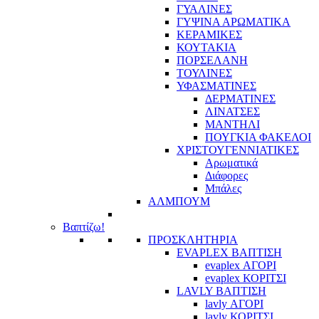
ΓΥΑΛΙΝΕΣ
ΓΥΨΙΝΑ ΑΡΩΜΑΤΙΚΑ
ΚΕΡΑΜΙΚΕΣ
ΚΟΥΤΑΚΙΑ
ΠΟΡΣΕΛΑΝΗ
ΤΟΥΛΙΝΕΣ
ΥΦΑΣΜΑΤΙΝΕΣ
ΔΕΡΜΑΤΙΝΕΣ
ΛΙΝΑΤΣΕΣ
ΜΑΝΤΗΛΙ
ΠΟΥΓΚΙΑ ΦΑΚΕΛΟΙ
ΧΡΙΣΤΟΥΓΕΝΝΙΑΤΙΚΕΣ
Αρωματικά
Διάφορες
Μπάλες
ΑΛΜΠΟΥΜ
Βαπτίζω!
ΠΡΟΣΚΛΗΤΗΡΙΑ
EVAPLEX ΒΑΠΤΙΣΗ
evaplex ΑΓΟΡΙ
evaplex ΚΟΡΙΤΣΙ
LAVLY ΒΑΠΤΙΣΗ
lavly ΑΓΟΡΙ
lavly ΚΟΡΙΤΣΙ