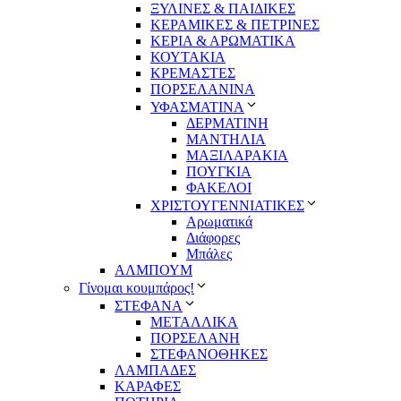
ΞΥΛΙΝΕΣ & ΠΑΙΔΙΚΕΣ
ΚΕΡΑΜΙΚΕΣ & ΠΕΤΡΙΝΕΣ
ΚΕΡΙΑ & ΑΡΩΜΑΤΙΚΑ
ΚΟΥΤΑΚΙΑ
ΚΡΕΜΑΣΤΕΣ
ΠΟΡΣΕΛΑΝΙΝΑ
ΥΦΑΣΜΑΤΙΝA
ΔΕΡΜΑΤΙΝΗ
ΜΑΝΤΗΛΙΑ
ΜΑΞΙΛΑΡΑΚΙΑ
ΠΟΥΓΚΙΑ
ΦΑΚΕΛΟΙ
ΧΡΙΣΤΟΥΓΕΝΝΙΑΤΙΚΕΣ
Αρωματικά
Διάφορες
Μπάλες
ΑΛΜΠΟΥΜ
Γίνομαι κουμπάρος!
ΣΤΕΦΑΝΑ
ΜΕΤΑΛΛΙΚΑ
ΠΟΡΣΕΛΑΝΗ
ΣΤΕΦΑΝΟΘΗΚΕΣ
ΛΑΜΠΑΔΕΣ
ΚΑΡΑΦΕΣ