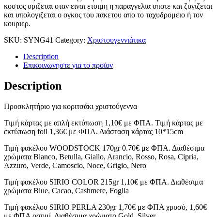
κοστος οριζεται οταν ειναι ετοιμη η παραγγελια οποτε και ζυγιζεται
και υπολογιζεται ο ογκος του πακετου απο το ταχυδρομειο ή τον
κουριερ.
SKU:
SYNG41
Category:
Χριστουγεννιάτικα
Description
Επικοινωνηστε για το προϊoν
Description
Προσκλητήριο για κοριτσάκι χριστούγεννα
Tιμή κάρτας με απλή εκτύπωση 1,10€ με ΦΠΑ. Tιμή κάρτας με
εκτύπωση foil 1,36€ με ΦΠΑ. Διάσταση κάρτας 10*15cm
Τιμή φακέλου WOODSTOCK 170gr 0.70€ με ΦΠΑ. Διαθέσιμα
χρώματα Bianco, Betulla, Giallo, Arancio, Rosso, Rosa, Cipria,
Azzuro, Verde, Camoscio, Noce, Grigio, Nero
Τιμή φακέλου SIRIO COLOR 215gr 1,10€ με ΦΠΑ. Διαθέσιμα
χρώματα Blue, Cacao, Cashmere, Foglia
Τιμή φακέλου SIRIO PERLA 230gr 1,70€ με ΦΠΑ χρυσό, 1,60€
με ΦΠΑ ασημί. Διαθέσιμα χρώματα Gold, Silver