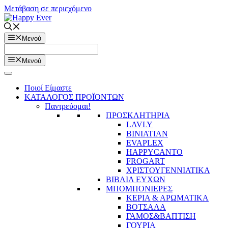
Μετάβαση σε περιεχόμενο
Μενού
Μενού
Ποιοί Είμαστε
ΚΑΤΑΛΟΓΟΣ ΠΡΟΪΟΝΤΩΝ
Παντρεύομαι!
ΠΡΟΣΚΛΗΤΗΡΙΑ
LAVLY
BINIATIAN
EVAPLEX
HAPPYCANTO
FROGART
ΧΡΙΣΤΟΥΓΕΝΝΙΑΤΙΚΑ
ΒΙΒΛΙΑ ΕΥΧΩΝ
ΜΠΟΜΠΟΝΙΕΡΕΣ
ΚΕΡΙΑ & ΑΡΩΜΑΤΙΚΑ
ΒΟΤΣΑΛΑ
ΓΑΜΟΣ&ΒΑΠΤΙΣΗ
ΓΟΥΡΙΑ