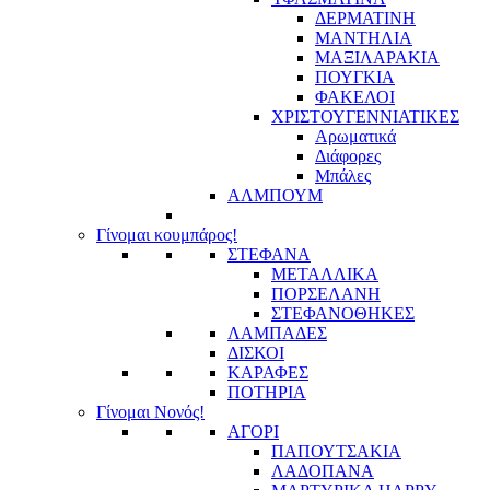
ΔΕΡΜΑΤΙΝΗ
ΜΑΝΤΗΛΙΑ
ΜΑΞΙΛΑΡΑΚΙΑ
ΠΟΥΓΚΙΑ
ΦΑΚΕΛΟΙ
ΧΡΙΣΤΟΥΓΕΝΝΙΑΤΙΚΕΣ
Αρωματικά
Διάφορες
Μπάλες
ΑΛΜΠΟΥΜ
Γίνομαι κουμπάρος!
ΣΤΕΦΑΝΑ
ΜΕΤΑΛΛΙΚΑ
ΠΟΡΣΕΛΑΝΗ
ΣΤΕΦΑΝΟΘΗΚΕΣ
ΛΑΜΠΑΔΕΣ
ΔΙΣΚΟΙ
ΚΑΡΑΦΕΣ
ΠΟΤΗΡΙΑ
Γίνομαι Νονός!
ΑΓΟΡΙ
ΠΑΠΟΥΤΣΑΚΙΑ
ΛΑΔΟΠΑΝΑ