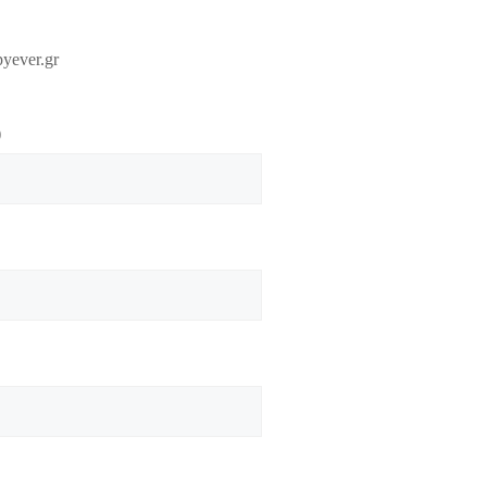
yever.gr
)