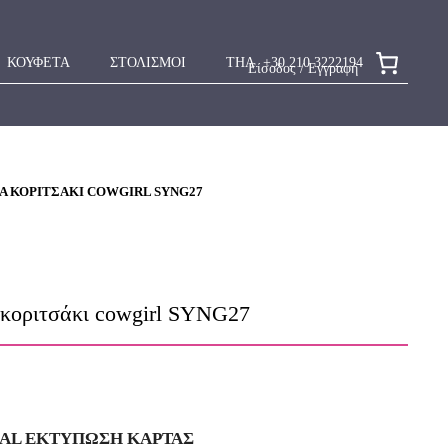
ΚΟΥΦΕΤΑ
ΣΤΟΛΙΣΜΟΙ
ΤΗΛ. +30 210 3222194
Είσοδος / Εγγραφή
Α ΚΟΡΙΤΣΆΚΙ COWGIRL SYNG27
 κοριτσάκι cowgirl SYNG27
IAL ΕΚΤΥΠΩΣΗ KAΡΤΑΣ