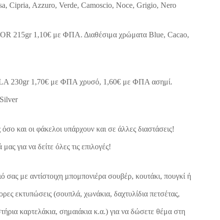
sa, Cipria, Azzuro, Verde, Camoscio, Noce, Grigio, Nero
R 215gr 1,10€ με ΦΠΑ. Διαθέσιμα χρώματα Blue, Cacao,
A 230gr 1,70€ με ΦΠΑ χρυσό, 1,60€ με ΦΠΑ ασημί.
Silver
 όσο και οι φάκελοι υπάρχουν και σε άλλες διαστάσεις!
μας για να δείτε όλες τις επιλογές!
ό σας με αντίστοιχη μπομπονιέρα σουβέρ, κουτάκι, πουγκί ή
ορες εκτυπώσεις (σουπλά, χωνάκια, δαχτυλίδια πετσέτας,
τήρια καρτελάκια, σημαιάκια κ.α.) για να δώσετε θέμα στη