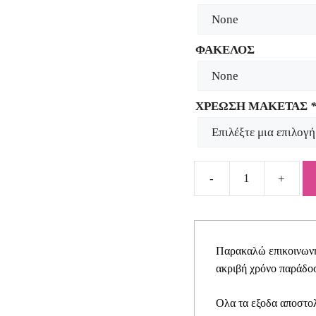
ΦΑΚΕΛΟΣ
ΧΡΕΩΣΗ ΜΑΚΕΤΑΣ
Προσκλητήριο
για
κοριτσάκι
cowgirl
Παρακαλώ επικοινωνήσ
SYNG27
ακριβή χρόνο παράδοσ
quantity
Ολα τα εξοδα αποστολ