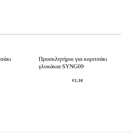
τσάκι
Προσκλητήριο για κοριτσάκι
γλυκάκια SYNG09
€
1,10