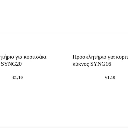
τήριο για κοριτσάκι
Προσκλητήριο για κορι
ς SYNG20
κύκνος SYNG16
€
1,10
€
1,10