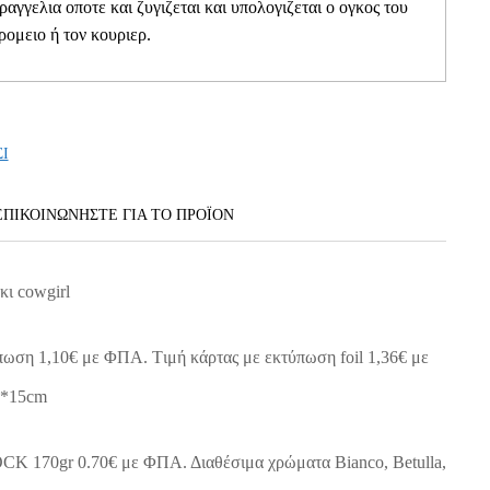
αραγγελια οποτε και ζυγιζεται και υπολογιζεται ο ογκος του
ρομειο ή τον κουριερ.
ΣΙ
ΕΠΙΚΟΙΝΩΝΗΣΤΕ ΓΙΑ ΤΟ ΠΡΟΪOΝ
κι cowgirl
πωση 1,10€ με ΦΠΑ. Tιμή κάρτας με εκτύπωση foil 1,36€ με
0*15cm
 170gr 0.70€ με ΦΠΑ. Διαθέσιμα χρώματα Bianco, Betulla,