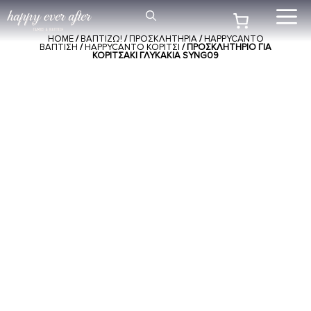
Μετάβαση
Me
σε
HOME
/
ΒΑΠΤΙΖΩ!
/
ΠΡΟΣΚΛΗΤΗΡΙΑ
/
HAPPYCANTO
περιεχόμενο
ΒΑΠΤΙΣΗ
/
HAPPYCANTO ΚΟΡΙΤΣΙ
/ ΠΡΟΣΚΛΗΤΉΡΙΟ ΓΙΑ
ΚΟΡΙΤΣΆΚΙ ΓΛΥΚΆΚΙΑ SYNG09