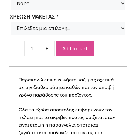
ΧΡΕΩΣΗ ΜΑΚΕΤΑΣ
*
Add to cart
Προσκλητήριο
για
κοριτσάκι
γλυκάκια
Παρακαλώ επικοινωνήστε μαζί μας σχετικά
SYNG09
με την διαθεσιμότητα καθώς και τον ακριβή
quantity
χρόνο παράδοσης του προϊόντος.
Ολα τα εξοδα αποστολης επιβαρυνουν τον
πελατη και το ακριβες κοστος οριζεται οταν
ειναι ετοιμη η παραγγελια οποτε και
ζυγιζεται και υπολογιζεται ο ογκος του