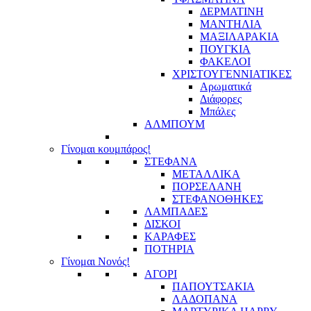
ΔΕΡΜΑΤΙΝΗ
ΜΑΝΤΗΛΙΑ
ΜΑΞΙΛΑΡΑΚΙΑ
ΠΟΥΓΚΙΑ
ΦΑΚΕΛΟΙ
ΧΡΙΣΤΟΥΓΕΝΝΙΑΤΙΚΕΣ
Αρωματικά
Διάφορες
Μπάλες
ΑΛΜΠΟΥΜ
Γίνομαι κουμπάρος!
ΣΤΕΦΑΝΑ
ΜΕΤΑΛΛΙΚΑ
ΠΟΡΣΕΛΑΝΗ
ΣΤΕΦΑΝΟΘΗΚΕΣ
ΛΑΜΠΑΔΕΣ
ΔΙΣΚΟΙ
ΚΑΡΑΦΕΣ
ΠΟΤΗΡΙΑ
Γίνομαι Νονός!
ΑΓΟΡΙ
ΠΑΠΟΥΤΣΑΚΙΑ
ΛΑΔΟΠΑΝΑ