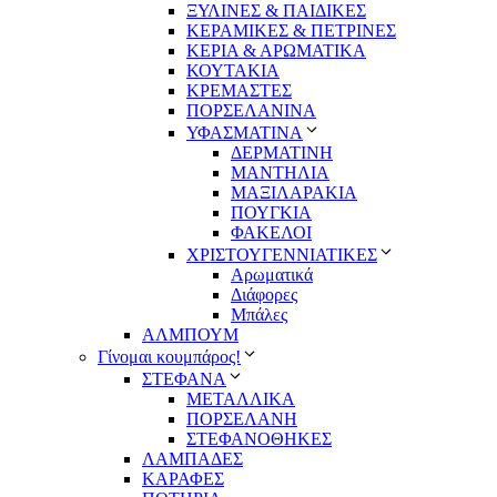
ΞΥΛΙΝΕΣ & ΠΑΙΔΙΚΕΣ
ΚΕΡΑΜΙΚΕΣ & ΠΕΤΡΙΝΕΣ
ΚΕΡΙΑ & ΑΡΩΜΑΤΙΚΑ
ΚΟΥΤΑΚΙΑ
ΚΡΕΜΑΣΤΕΣ
ΠΟΡΣΕΛΑΝΙΝΑ
ΥΦΑΣΜΑΤΙΝA
ΔΕΡΜΑΤΙΝΗ
ΜΑΝΤΗΛΙΑ
ΜΑΞΙΛΑΡΑΚΙΑ
ΠΟΥΓΚΙΑ
ΦΑΚΕΛΟΙ
ΧΡΙΣΤΟΥΓΕΝΝΙΑΤΙΚΕΣ
Αρωματικά
Διάφορες
Μπάλες
ΑΛΜΠΟΥΜ
Γίνομαι κουμπάρος!
ΣΤΕΦΑΝΑ
ΜΕΤΑΛΛΙΚΑ
ΠΟΡΣΕΛΑΝΗ
ΣΤΕΦΑΝΟΘΗΚΕΣ
ΛΑΜΠΑΔΕΣ
ΚΑΡΑΦΕΣ