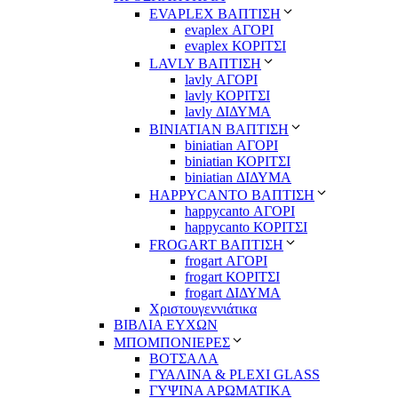
EVAPLEX ΒΑΠΤΙΣΗ
evaplex ΑΓΟΡΙ
evaplex ΚΟΡΙΤΣΙ
LAVLY ΒΑΠΤΙΣΗ
lavly ΑΓΟΡΙ
lavly ΚΟΡΙΤΣΙ
lavly ΔΙΔΥΜΑ
ΒΙΝΙΑΤΙΑΝ ΒΑΠΤΙΣΗ
biniatian ΑΓΟΡΙ
biniatian ΚΟΡΙΤΣΙ
biniatian ΔΙΔΥΜΑ
HAPPYCANTO ΒΑΠΤΙΣΗ
happycanto ΑΓΟΡΙ
happycanto ΚΟΡΙΤΣΙ
FROGART ΒΑΠΤΙΣΗ
frogart ΑΓΟΡΙ
frogart ΚΟΡΙΤΣΙ
frogart ΔΙΔΥΜΑ
Χριστουγεννιάτικα
ΒΙΒΛΙΑ ΕΥΧΩΝ
ΜΠΟΜΠΟΝΙΕΡΕΣ
ΒΟΤΣΑΛΑ
ΓΥΑΛΙΝΑ & PLEXI GLASS
ΓΥΨΙΝΑ ΑΡΩΜΑΤΙΚΑ