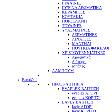
ΓΥΑΛΙΝΕΣ
ΓΥΨΙΝΑ ΑΡΩΜΑΤΙΚΑ
ΚΕΡΑΜΙΚΕΣ
ΚΟΥΤΑΚΙΑ
ΠΟΡΣΕΛΑΝΗ
ΤΟΥΛΙΝΕΣ
ΥΦΑΣΜΑΤΙΝΕΣ
ΔΕΡΜΑΤΙΝΕΣ
ΛΙΝΑΤΣΕΣ
ΜΑΝΤΗΛΙ
ΠΟΥΓΚΙΑ ΦΑΚΕΛΟΙ
ΧΡΙΣΤΟΥΓΕΝΝΙΑΤΙΚΕΣ
Αρωματικά
Διάφορες
Μπάλες
ΑΛΜΠΟΥΜ
Βαπτίζω!
ΠΡΟΣΚΛΗΤΗΡΙΑ
EVAPLEX ΒΑΠΤΙΣΗ
evaplex ΑΓΟΡΙ
evaplex ΚΟΡΙΤΣΙ
LAVLY ΒΑΠΤΙΣΗ
lavly ΑΓΟΡΙ
lavly ΚΟΡΙΤΣΙ