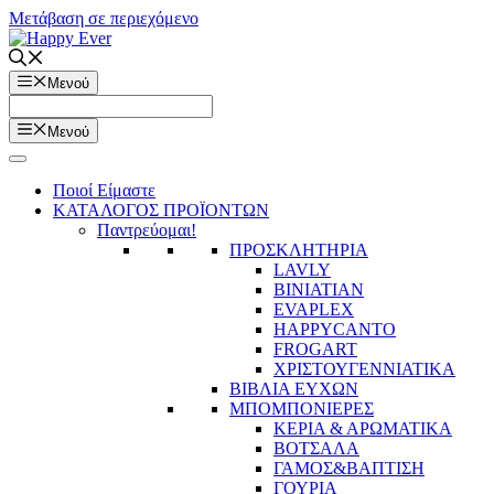
Μετάβαση σε περιεχόμενο
Μενού
Μενού
Ποιοί Είμαστε
ΚΑΤΑΛΟΓΟΣ ΠΡΟΪΟΝΤΩΝ
Παντρεύομαι!
ΠΡΟΣΚΛΗΤΗΡΙΑ
LAVLY
BINIATIAN
EVAPLEX
HAPPYCANTO
FROGART
ΧΡΙΣΤΟΥΓΕΝΝΙΑΤΙΚΑ
ΒΙΒΛΙΑ ΕΥΧΩΝ
ΜΠΟΜΠΟΝΙΕΡΕΣ
ΚΕΡΙΑ & ΑΡΩΜΑΤΙΚΑ
ΒΟΤΣΑΛΑ
ΓΑΜΟΣ&ΒΑΠΤΙΣΗ
ΓΟΥΡΙΑ