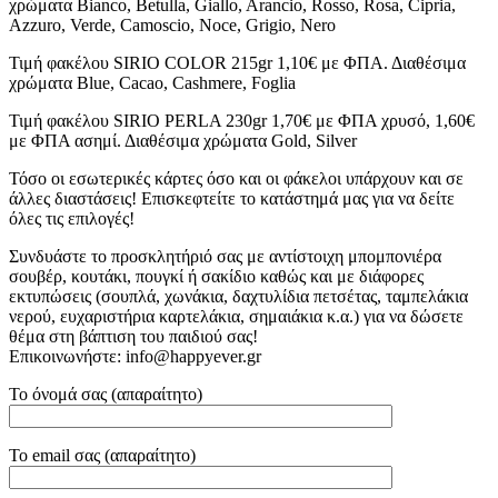
χρώματα Bianco, Betulla, Giallo, Arancio, Rosso, Rosa, Cipria,
Azzuro, Verde, Camoscio, Noce, Grigio, Nero
Τιμή φακέλου SIRIO COLOR 215gr 1,10€ με ΦΠΑ. Διαθέσιμα
χρώματα Blue, Cacao, Cashmere, Foglia
Τιμή φακέλου SIRIO PERLA 230gr 1,70€ με ΦΠΑ χρυσό, 1,60€
με ΦΠΑ ασημί. Διαθέσιμα χρώματα Gold, Silver
Τόσο οι εσωτερικές κάρτες όσο και οι φάκελοι υπάρχουν και σε
άλλες διαστάσεις! Επισκεφτείτε το κατάστημά μας για να δείτε
όλες τις επιλογές!
Συνδυάστε το προσκλητήριό σας με αντίστοιχη μπομπονιέρα
σουβέρ, κουτάκι, πουγκί ή σακίδιο καθώς και με διάφορες
εκτυπώσεις (σουπλά, χωνάκια, δαχτυλίδια πετσέτας, ταμπελάκια
νερού, ευχαριστήρια καρτελάκια, σημαιάκια κ.α.) για να δώσετε
θέμα στη βάπτιση του παιδιού σας!
Επικοινωνήστε: info@happyever.gr
Το όνομά σας (απαραίτητο)
Το email σας (απαραίτητο)