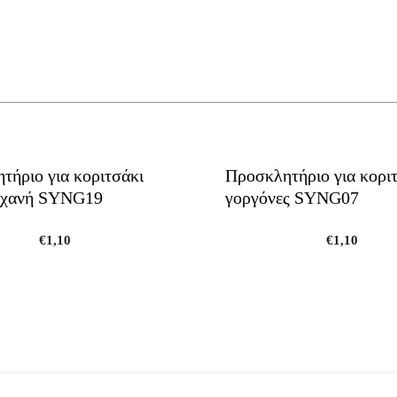
τήριο για κοριτσάκι
Προσκλητήριο για κορι
ηχανή SYNG19
γοργόνες SYNG07
€
1,10
€
1,10