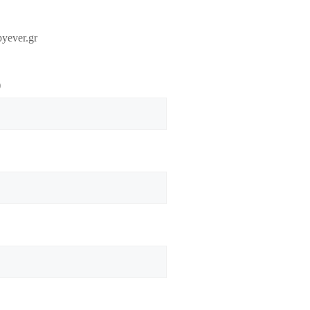
yever.gr
)