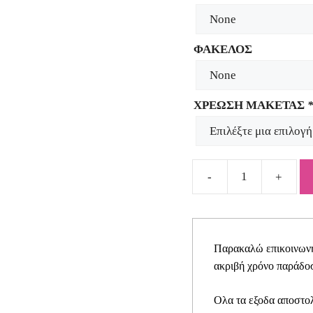
ΦΑΚΕΛΟΣ
ΧΡΕΩΣΗ ΜΑΚΕΤΑΣ
Προσκλητήριο
για
κοριτσάκι
μελισσούλα
Παρακαλώ επικοινωνήσ
SYNG04
ακριβή χρόνο παράδοσ
quantity
Ολα τα εξοδα αποστολ