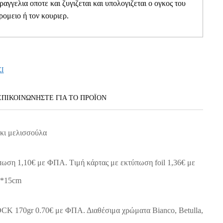
αραγγελια οποτε και ζυγιζεται και υπολογιζεται ο ογκος του
ρομειο ή τον κουριερ.
ΣΙ
ΕΠΙΚΟΙΝΩΝΗΣΤΕ ΓΙΑ ΤΟ ΠΡΟΪOΝ
κι μελισσούλα
πωση 1,10€ με ΦΠΑ. Tιμή κάρτας με εκτύπωση foil 1,36€ με
0*15cm
 170gr 0.70€ με ΦΠΑ. Διαθέσιμα χρώματα Bianco, Betulla,