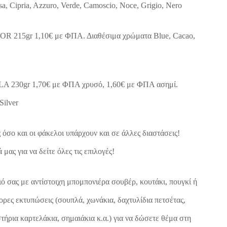
sa, Cipria, Azzuro, Verde, Camoscio, Noce, Grigio, Nero
R 215gr 1,10€ με ΦΠΑ. Διαθέσιμα χρώματα Blue, Cacao,
A 230gr 1,70€ με ΦΠΑ χρυσό, 1,60€ με ΦΠΑ ασημί.
Silver
 όσο και οι φάκελοι υπάρχουν και σε άλλες διαστάσεις!
μας για να δείτε όλες τις επιλογές!
ό σας με αντίστοιχη μπομπονιέρα σουβέρ, κουτάκι, πουγκί ή
ορες εκτυπώσεις (σουπλά, χωνάκια, δαχτυλίδια πετσέτας,
τήρια καρτελάκια, σημαιάκια κ.α.) για να δώσετε θέμα στη