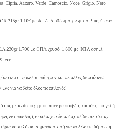
sa, Cipria, Azzuro, Verde, Camoscio, Noce, Grigio, Nero
R 215gr 1,10€ με ΦΠΑ. Διαθέσιμα χρώματα Blue, Cacao,
A 230gr 1,70€ με ΦΠΑ χρυσό, 1,60€ με ΦΠΑ ασημί.
Silver
 όσο και οι φάκελοι υπάρχουν και σε άλλες διαστάσεις!
μας για να δείτε όλες τις επιλογές!
ό σας με αντίστοιχη μπομπονιέρα σουβέρ, κουτάκι, πουγκί ή
ορες εκτυπώσεις (σουπλά, χωνάκια, δαχτυλίδια πετσέτας,
τήρια καρτελάκια, σημαιάκια κ.α.) για να δώσετε θέμα στη