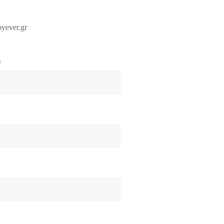
yever.gr
)