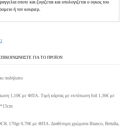
αραγγελια οποτε και ζυγιζεται και υπολογιζεται ο ογκος του
ρομειο ή τον κουριερ.
ΣΙ
ΕΠΙΚΟΙΝΩΝΗΣΤΕ ΓΙΑ ΤΟ ΠΡΟΪOΝ
κι ποδήλατο
πωση 1,10€ με ΦΠΑ. Tιμή κάρτας με εκτύπωση foil 1,36€ με
0*15cm
 170gr 0.70€ με ΦΠΑ. Διαθέσιμα χρώματα Bianco, Betulla,