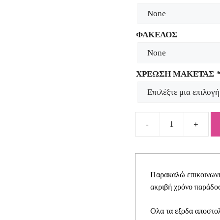
ΦΑΚΕΛΟΣ
ΧΡΕΩΣΗ ΜΑΚΕΤΑΣ
Προσκλητήριο
για
κοριτσάκι
ποδήλατο
Παρακαλώ επικοινωνήσ
SYNG26
ακριβή χρόνο παράδοσ
quantity
Ολα τα εξοδα αποστολ