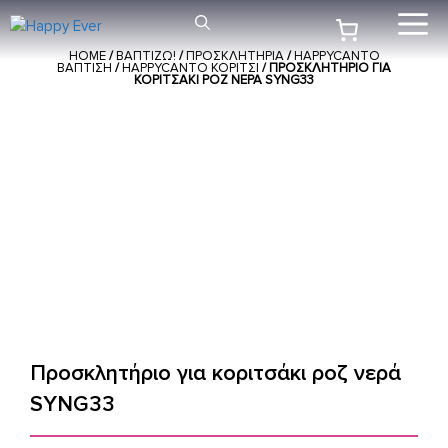
Μετάβαση
Me
σε
HOME
/
ΒΑΠΤΙΖΩ!
/
ΠΡΟΣΚΛΗΤΗΡΙΑ
/
HAPPYCANTO
περιεχόμενο
ΒΑΠΤΙΣΗ
/
HAPPYCANTO ΚΟΡΙΤΣΙ
/ ΠΡΟΣΚΛΗΤΉΡΙΟ ΓΙΑ
ΚΟΡΙΤΣΆΚΙ ΡΟΖ ΝΕΡΆ SYNG33
Προσκλητήριο για κοριτσάκι ροζ νερά
SYNG33