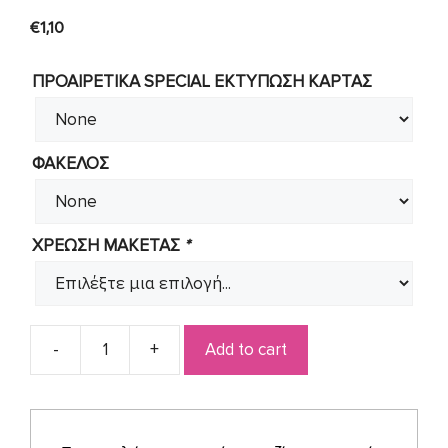
€
1,10
ΠΡΟΑΙΡΕΤΙΚΑ SPECIAL ΕΚΤΥΠΩΣΗ KAΡΤΑΣ
ΦΑΚΕΛΟΣ
ΧΡΕΩΣΗ ΜΑΚΕΤΑΣ
*
Add to cart
Προσκλητήριο
για
κοριτσάκι
ροζ