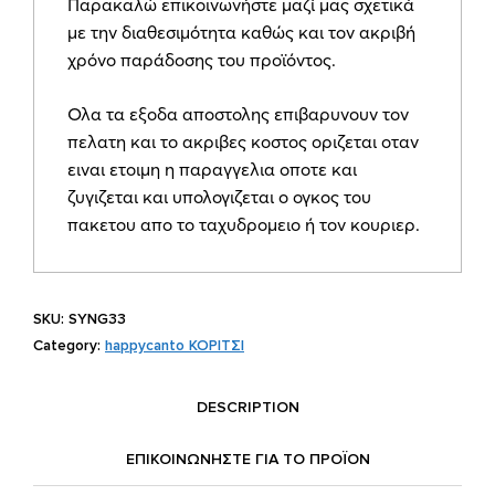
Παρακαλώ επικοινωνήστε μαζί μας σχετικά
νερά
με την διαθεσιμότητα καθώς και τον ακριβή
SYNG33
χρόνο παράδοσης του προϊόντος.
quantity
Ολα τα εξοδα αποστολης επιβαρυνουν τον
πελατη και το ακριβες κοστος οριζεται οταν
ειναι ετοιμη η παραγγελια οποτε και
ζυγιζεται και υπολογιζεται ο ογκος του
πακετου απο το ταχυδρομειο ή τον κουριερ.
SKU:
SYNG33
Category:
happycanto ΚΟΡΙΤΣΙ
DESCRIPTION
ΕΠΙΚΟΙΝΩΝΗΣΤΕ ΓΙΑ ΤΟ ΠΡΟΪOΝ