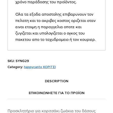
χρόνο παράδοσης του προϊόντος.
SYNG29
quantity
Ολα τα εξοδα αποστολης επιβαρυνουν τον
πελατη και το ακριβες κοστος οριζεται οταν
ειναι ετοιμη η παραγγελια οποτε και
ζυγιζεται και υπολογιζεται ο ογκος του
πακετου απο το ταχυδρομειο ή τον κουριερ.
SKU:
SYNG29
Category:
happycanto ΚΟΡΙΤΣΙ
DESCRIPTION
ΕΠΙΚΟΙΝΩΝΗΣΤΕ ΓΙΑ ΤΟ ΠΡΟΪOΝ
Προσκλητήριο για κοριτσάκι ζωάκια του δάσους