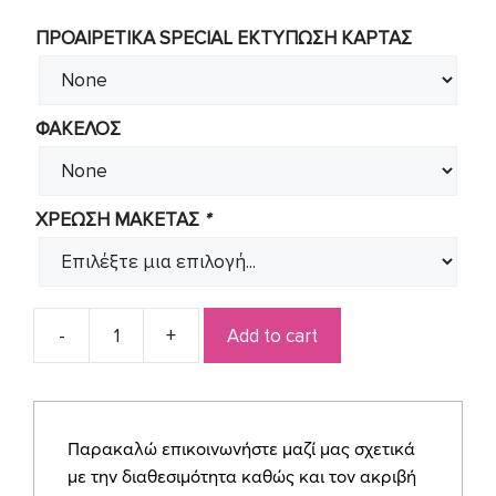
ΠΡΟΑΙΡΕΤΙΚΑ SPECIAL ΕΚΤΥΠΩΣΗ KAΡΤΑΣ
ΦΑΚΕΛΟΣ
ΧΡΕΩΣΗ ΜΑΚΕΤΑΣ
*
Add to cart
Προσκλητήριο
για
κοριτσάκι
ζωάκια
Παρακαλώ επικοινωνήστε μαζί μας σχετικά
του
με την διαθεσιμότητα καθώς και τον ακριβή
δάσους