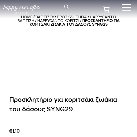
Μετάβαση
Me
σε
HOME
/
ΒΑΠΤΙΖΩ!
/
ΠΡΟΣΚΛΗΤΗΡΙΑ
/
HAPPYCANTO
περιεχόμενο
ΒΑΠΤΙΣΗ
/
HAPPYCANTO ΚΟΡΙΤΣΙ
/ ΠΡΟΣΚΛΗΤΉΡΙΟ ΓΙΑ
ΚΟΡΙΤΣΆΚΙ ΖΩΆΚΙΑ ΤΟΥ ΔΆΣΟΥΣ SYNG29
Προσκλητήριο για κοριτσάκι ζωάκια
του δάσους SYNG29
€
1,10