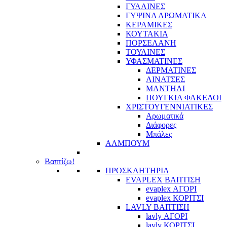
ΓΥΑΛΙΝΕΣ
ΓΥΨΙΝΑ ΑΡΩΜΑΤΙΚΑ
ΚΕΡΑΜΙΚΕΣ
ΚΟΥΤΑΚΙΑ
ΠΟΡΣΕΛΑΝΗ
ΤΟΥΛΙΝΕΣ
ΥΦΑΣΜΑΤΙΝΕΣ
ΔΕΡΜΑΤΙΝΕΣ
ΛΙΝΑΤΣΕΣ
ΜΑΝΤΗΛΙ
ΠΟΥΓΚΙΑ ΦΑΚΕΛΟΙ
ΧΡΙΣΤΟΥΓΕΝΝΙΑΤΙΚΕΣ
Αρωματικά
Διάφορες
Μπάλες
ΑΛΜΠΟΥΜ
Βαπτίζω!
ΠΡΟΣΚΛΗΤΗΡΙΑ
EVAPLEX ΒΑΠΤΙΣΗ
evaplex ΑΓΟΡΙ
evaplex ΚΟΡΙΤΣΙ
LAVLY ΒΑΠΤΙΣΗ
lavly ΑΓΟΡΙ
lavly ΚΟΡΙΤΣΙ