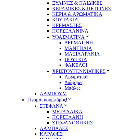
ΞΥΛΙΝΕΣ & ΠΑΙΔΙΚΕΣ
ΚΕΡΑΜΙΚΕΣ & ΠΕΤΡΙΝΕΣ
ΚΕΡΙΑ & ΑΡΩΜΑΤΙΚΑ
ΚΟΥΤΑΚΙΑ
ΚΡΕΜΑΣΤΕΣ
ΠΟΡΣΕΛΑΝΙΝΑ
ΥΦΑΣΜΑΤΙΝA
ΔΕΡΜΑΤΙΝΗ
ΜΑΝΤΗΛΙΑ
ΜΑΞΙΛΑΡΑΚΙΑ
ΠΟΥΓΚΙΑ
ΦΑΚΕΛΟΙ
ΧΡΙΣΤΟΥΓΕΝΝΙΑΤΙΚΕΣ
Αρωματικά
Διάφορες
Μπάλες
ΑΛΜΠΟΥΜ
Γίνομαι κουμπάρος!
ΣΤΕΦΑΝΑ
ΜΕΤΑΛΛΙΚΑ
ΠΟΡΣΕΛΑΝΗ
ΣΤΕΦΑΝΟΘΗΚΕΣ
ΛΑΜΠΑΔΕΣ
ΚΑΡΑΦΕΣ