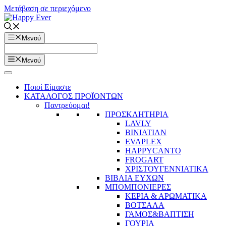
Μετάβαση σε περιεχόμενο
Μενού
Μενού
Ποιοί Είμαστε
ΚΑΤΑΛΟΓΟΣ ΠΡΟΪΟΝΤΩΝ
Παντρεύομαι!
ΠΡΟΣΚΛΗΤΗΡΙΑ
LAVLY
BINIATIAN
EVAPLEX
HAPPYCANTO
FROGART
ΧΡΙΣΤΟΥΓΕΝΝΙΑΤΙΚΑ
ΒΙΒΛΙΑ ΕΥΧΩΝ
ΜΠΟΜΠΟΝΙΕΡΕΣ
ΚΕΡΙΑ & ΑΡΩΜΑΤΙΚΑ
ΒΟΤΣΑΛΑ
ΓΑΜΟΣ&ΒΑΠΤΙΣΗ
ΓΟΥΡΙΑ