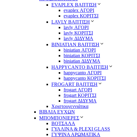
EVAPLEX ΒΑΠΤΙΣΗ
evaplex ΑΓΟΡΙ
evaplex ΚΟΡΙΤΣΙ
LAVLY ΒΑΠΤΙΣΗ
lavly ΑΓΟΡΙ
lavly ΚΟΡΙΤΣΙ
lavly ΔΙΔΥΜΑ
ΒΙΝΙΑΤΙΑΝ ΒΑΠΤΙΣΗ
biniatian ΑΓΟΡΙ
biniatian ΚΟΡΙΤΣΙ
biniatian ΔΙΔΥΜΑ
HAPPYCANTO ΒΑΠΤΙΣΗ
happycanto ΑΓΟΡΙ
happycanto ΚΟΡΙΤΣΙ
FROGART ΒΑΠΤΙΣΗ
frogart ΑΓΟΡΙ
frogart ΚΟΡΙΤΣΙ
frogart ΔΙΔΥΜΑ
Χριστουγεννιάτικα
ΒΙΒΛΙΑ ΕΥΧΩΝ
ΜΠΟΜΠΟΝΙΕΡΕΣ
ΒΟΤΣΑΛΑ
ΓΥΑΛΙΝΑ & PLEXI GLASS
ΓΥΨΙΝΑ ΑΡΩΜΑΤΙΚΑ