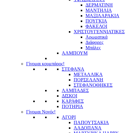
ΔΕΡΜΑΤΙΝΗ
ΜΑΝΤΗΛΙΑ
ΜΑΞΙΛΑΡΑΚΙΑ
ΠΟΥΓΚΙΑ
ΦΑΚΕΛΟΙ
ΧΡΙΣΤΟΥΓΕΝΝΙΑΤΙΚΕΣ
Αρωματικά
Διάφορες
Μπάλες
ΑΛΜΠΟΥΜ
Γίνομαι κουμπάρος!
ΣΤΕΦΑΝΑ
ΜΕΤΑΛΛΙΚΑ
ΠΟΡΣΕΛΑΝΗ
ΣΤΕΦΑΝΟΘΗΚΕΣ
ΛΑΜΠΑΔΕΣ
ΔΙΣΚΟΙ
ΚΑΡΑΦΕΣ
ΠΟΤΗΡΙΑ
Γίνομαι Νονός!
ΑΓΟΡΙ
ΠΑΠΟΥΤΣΑΚΙΑ
ΛΑΔΟΠΑΝΑ