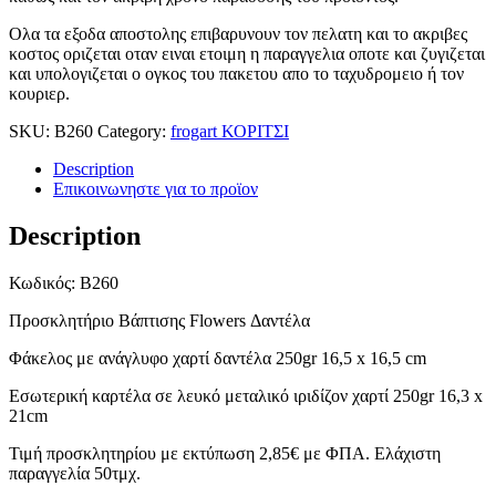
Ολα τα εξοδα αποστολης επιβαρυνουν τον πελατη και το ακριβες
κοστος οριζεται οταν ειναι ετοιμη η παραγγελια οποτε και ζυγιζεται
και υπολογιζεται ο ογκος του πακετου απο το ταχυδρομειο ή τον
κουριερ.
SKU:
B260
Category:
frogart ΚΟΡΙΤΣΙ
Description
Επικοινωνηστε για το προϊoν
Description
Κωδικός: B260
Προσκλητήριο Βάπτισης Flowers Δαντέλα
Φάκελος με ανάγλυφο χαρτί δαντέλα 250gr 16,5 x 16,5 cm
Εσωτερική καρτέλα σε λευκό μεταλικό ιριδίζον χαρτί 250gr 16,3 x
21cm
Τιμή προσκλητηρίου με εκτύπωση 2,85€ με ΦΠΑ. Ελάχιστη
παραγγελία 50τμχ.