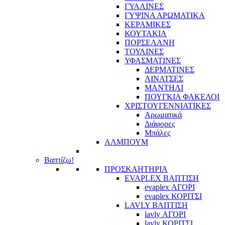
ΓΥΑΛΙΝΕΣ
ΓΥΨΙΝΑ ΑΡΩΜΑΤΙΚΑ
ΚΕΡΑΜΙΚΕΣ
ΚΟΥΤΑΚΙΑ
ΠΟΡΣΕΛΑΝΗ
ΤΟΥΛΙΝΕΣ
ΥΦΑΣΜΑΤΙΝΕΣ
ΔΕΡΜΑΤΙΝΕΣ
ΛΙΝΑΤΣΕΣ
ΜΑΝΤΗΛΙ
ΠΟΥΓΚΙΑ ΦΑΚΕΛΟΙ
ΧΡΙΣΤΟΥΓΕΝΝΙΑΤΙΚΕΣ
Αρωματικά
Διάφορες
Μπάλες
ΑΛΜΠΟΥΜ
Βαπτίζω!
ΠΡΟΣΚΛΗΤΗΡΙΑ
EVAPLEX ΒΑΠΤΙΣΗ
evaplex ΑΓΟΡΙ
evaplex ΚΟΡΙΤΣΙ
LAVLY ΒΑΠΤΙΣΗ
lavly ΑΓΟΡΙ
lavly ΚΟΡΙΤΣΙ