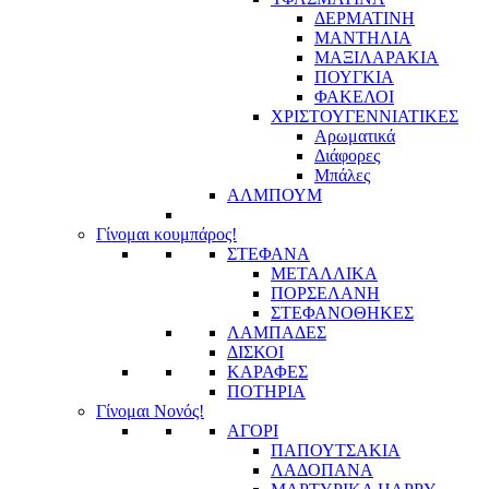
ΔΕΡΜΑΤΙΝΗ
ΜΑΝΤΗΛΙΑ
ΜΑΞΙΛΑΡΑΚΙΑ
ΠΟΥΓΚΙΑ
ΦΑΚΕΛΟΙ
ΧΡΙΣΤΟΥΓΕΝΝΙΑΤΙΚΕΣ
Αρωματικά
Διάφορες
Μπάλες
ΑΛΜΠΟΥΜ
Γίνομαι κουμπάρος!
ΣΤΕΦΑΝΑ
ΜΕΤΑΛΛΙΚΑ
ΠΟΡΣΕΛΑΝΗ
ΣΤΕΦΑΝΟΘΗΚΕΣ
ΛΑΜΠΑΔΕΣ
ΔΙΣΚΟΙ
ΚΑΡΑΦΕΣ
ΠΟΤΗΡΙΑ
Γίνομαι Νονός!
ΑΓΟΡΙ
ΠΑΠΟΥΤΣΑΚΙΑ
ΛΑΔΟΠΑΝΑ