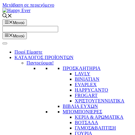
Μετάβαση σε περιεχόμενο
Μενού
Μενού
Ποιοί Είμαστε
ΚΑΤΑΛΟΓΟΣ ΠΡΟΪΟΝΤΩΝ
Παντρεύομαι!
ΠΡΟΣΚΛΗΤΗΡΙΑ
LAVLY
BINIATIAN
EVAPLEX
HAPPYCANTO
FROGART
ΧΡΙΣΤΟΥΓΕΝΝΙΑΤΙΚΑ
ΒΙΒΛΙΑ ΕΥΧΩΝ
ΜΠΟΜΠΟΝΙΕΡΕΣ
ΚΕΡΙΑ & ΑΡΩΜΑΤΙΚΑ
ΒΟΤΣΑΛΑ
ΓΑΜΟΣ&ΒΑΠΤΙΣΗ
ΓΟΥΡΙΑ